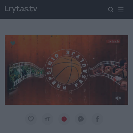
Paremkite Ukrainą