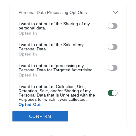
third parties.
32 laipsnių šilumos
Personal Data Processing Opt Outs
Žinios
|
Orai
I want to opt-out of the Sharing of my
personal data.
00:00:59
Opted In
Nufilmavo, kaip patvino Vilniaus Vakarinis aplinkkelis:
vaizdas pribloškia
I want to opt-out of the Sale of my
Personal Data.
Žinios
|
Lietuvos diena
Opted In
I want to opt-out of processing my
Personal Data for Targeted Advertising.
00:15:54
V. Zalužno pasisakymą laiko bandymu įsitvirtinti
Opted In
Ukrainos politikoje: jis yra neteisus
I want to opt-out of Collection, Use,
Laidos
|
Nauja diena
Retention, Sale, and/or Sharing of my
Personal Data that Is Unrelated with the
Purposes for which it was collected.
Opted Out
Visi įrašai
CONFIRM