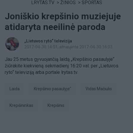
LRYTAS.TV
>
ŽINIOS
>
SPORTAS
Joniškio krepšinio muziejuje
atidaryta neeilinė paroda
„Lietuvos ryto“ televizija
2017-04-30 14:01
, atnaujinta 2017-04-30 16:03
Jau 25 metus gyvuojančią laidą „Krepšinio pasaulyje“
žiūrėkite kiekvieną sekmadienį 16:20 val. per „Lietuvos
ryto“ televiziją arba portale lrytas.tv.
laida
Krepšinio pasaulyje"
Vidas Mačiulis
krepšininkas
Krepšinis