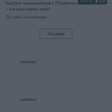
00:42:12
Karšta A. Kasparavičiaus ir Ž Pavilionio diskusija: Rusija
– Europos šeimos narė?
Laidos
|
Lietuva tiesiogiai
Visi įrašai