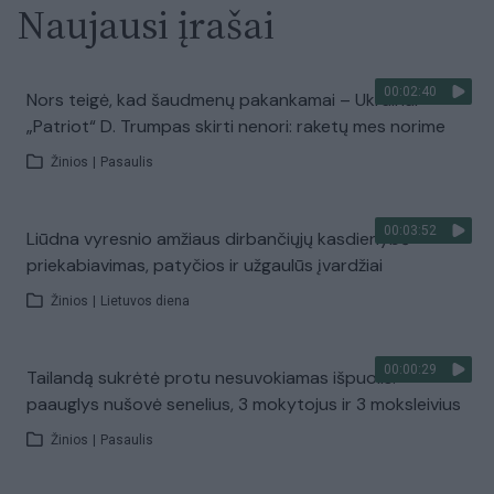
Naujausi įrašai
00:02:40
Nors teigė, kad šaudmenų pakankamai – Ukrainai
„Patriot“ D. Trumpas skirti nenori: raketų mes norime
Žinios
|
Pasaulis
00:03:52
Liūdna vyresnio amžiaus dirbančiųjų kasdienybė –
priekabiavimas, patyčios ir užgaulūs įvardžiai
Žinios
|
Lietuvos diena
00:00:29
Tailandą sukrėtė protu nesuvokiamas išpuolis:
paauglys nušovė senelius, 3 mokytojus ir 3 moksleivius
Žinios
|
Pasaulis