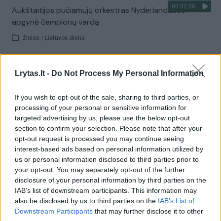
00:02:08
Aukštaitijos pučiamųjų orkestras Nyderlanduose
apgynė čempionų vardą
Žinios
|
Lietuvos diena
Visi įrašai
Lrytas.lt -
Do Not Process My Personal Information
If you wish to opt-out of the sale, sharing to third parties, or
processing of your personal or sensitive information for
Žiūrimiausi įrašai
targeted advertising by us, please use the below opt-out
section to confirm your selection. Please note that after your
opt-out request is processed you may continue seeing
interest-based ads based on personal information utilized by
00:00:30
Vaizdai iš tragiškos avarijos Vilniaus r.: dviejų moterų ir
us or personal information disclosed to third parties prior to
vaiko gyvybių išgelbėti nepavyko
your opt-out. You may separately opt-out of the further
disclosure of your personal information by third parties on the
Žinios
|
Lietuvos diena
IAB’s list of downstream participants. This information may
also be disclosed by us to third parties on the
IAB’s List of
Downstream Participants
that may further disclose it to other
00:00:57
Savaitės vidurys nusimato karštas: temperatūra kils iki