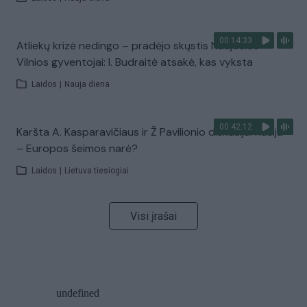
00:14:33
Atliekų krizė nedingo – pradėjo skųstis Naujosios
Vilnios gyventojai: I. Budraitė atsakė, kas vyksta
Laidos
|
Nauja diena
00:42:12
Karšta A. Kasparavičiaus ir Ž Pavilionio diskusija: Rusija
– Europos šeimos narė?
Laidos
|
Lietuva tiesiogiai
Visi įrašai