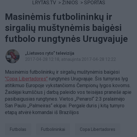
LRYTAS.TV
>
ŽINIOS
>
SPORTAS
Masinėmis futbolininkų ir
sirgalių muštynėmis baigėsi
futbolo rungtynės Urugvajuje
„Lietuvos ryto“ televizija
2017-04-28 12:18
, atnaujinta 2017-04-28 12:22
Masinėmis futbolininkų ir sirgalių muštynėmis baigėsi
"Copa Libertadores"
rungtynės Urugvajuje. Šis turnyras lyg
atitikmuo Europoje vykstančioms Čempionų lygos kovoms.
Žaidėjai kumščius į darbą paleido vos teisėjas pranešė apie
pasibaigusias rungtynes. Vietos „Penarol“ 2:3 pralaimėjo
San Paulo „Palmeiras“ ekipai. Pergalė duris į kitą turnyro
etapą atvėrė komandai iš Brazilijos
Futbolas
futbolininkai
Copa Libertadores