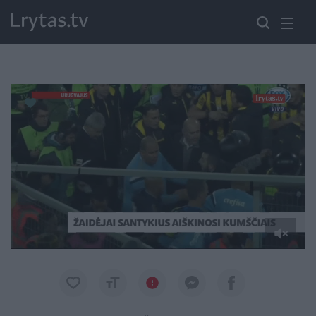
Paremkite Ukrainą