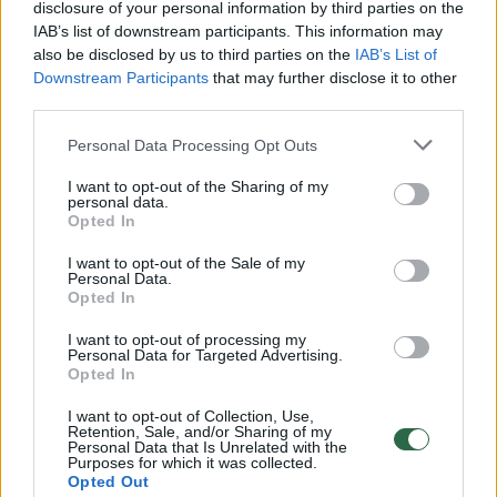
disclosure of your personal information by third parties on the
IAB’s list of downstream participants. This information may
00:00:30
Vaizdai iš tragiškos avarijos Vilniaus r.: dviejų moterų ir
also be disclosed by us to third parties on the
IAB’s List of
vaiko gyvybių išgelbėti nepavyko
Downstream Participants
that may further disclose it to other
third parties.
Žinios
|
Lietuvos diena
Personal Data Processing Opt Outs
00:00:57
Savaitės vidurys nusimato karštas: temperatūra kils iki
I want to opt-out of the Sharing of my
personal data.
32 laipsnių šilumos
Opted In
Žinios
|
Orai
I want to opt-out of the Sale of my
Personal Data.
Opted In
00:00:59
Nufilmavo, kaip patvino Vilniaus Vakarinis aplinkkelis:
I want to opt-out of processing my
vaizdas pribloškia
Personal Data for Targeted Advertising.
Opted In
Žinios
|
Lietuvos diena
I want to opt-out of Collection, Use,
Retention, Sale, and/or Sharing of my
Personal Data that Is Unrelated with the
00:15:54
Purposes for which it was collected.
V. Zalužno pasisakymą laiko bandymu įsitvirtinti
Opted Out
Ukrainos politikoje: jis yra neteisus