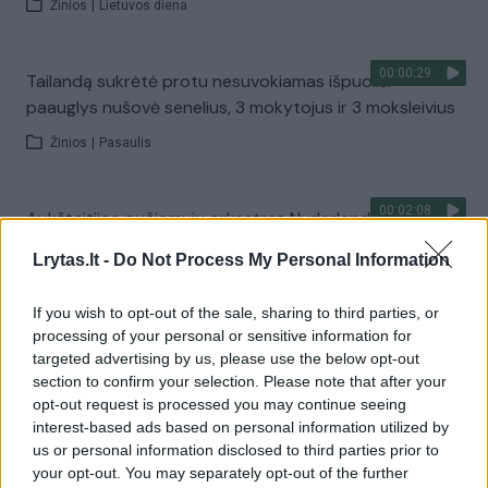
Žinios
|
Lietuvos diena
00:00:29
Tailandą sukrėtė protu nesuvokiamas išpuolis:
paauglys nušovė senelius, 3 mokytojus ir 3 moksleivius
Žinios
|
Pasaulis
00:02:08
Aukštaitijos pučiamųjų orkestras Nyderlanduose
apgynė čempionų vardą
Lrytas.lt -
Do Not Process My Personal Information
Žinios
|
Lietuvos diena
If you wish to opt-out of the sale, sharing to third parties, or
processing of your personal or sensitive information for
Visi įrašai
targeted advertising by us, please use the below opt-out
section to confirm your selection. Please note that after your
opt-out request is processed you may continue seeing
interest-based ads based on personal information utilized by
Žiūrimiausi įrašai
us or personal information disclosed to third parties prior to
your opt-out. You may separately opt-out of the further