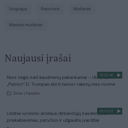
Urugvajus
Reporteris
muštynės
masinės muštynės
Naujausi įrašai
00:02:40
Nors teigė, kad šaudmenų pakankamai – Ukrainai
„Patriot“ D. Trumpas skirti nenori: raketų mes norime
Žinios
|
Pasaulis
00:03:52
Liūdna vyresnio amžiaus dirbančiųjų kasdienybė –
priekabiavimas, patyčios ir užgaulūs įvardžiai