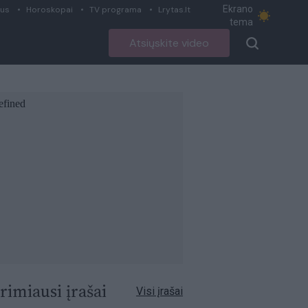
Ekrano
ius
Horoskopai
TV programa
Lrytas.lt
tema
Atsiųskite video
rimiausi įrašai
Visi įrašai