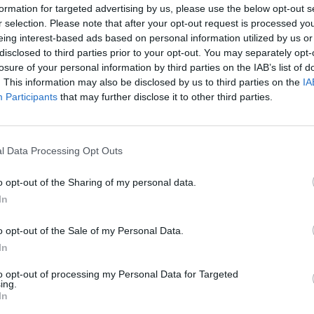
formation for targeted advertising by us, please use the below opt-out s
jau
tas
Lengvoji atletika
r selection. Please note that after your opt-out request is processed y
buv
eing interest-based ads based on personal information utilized by us or
žen
disclosed to third parties prior to your opt-out. You may separately opt-
losure of your personal information by third parties on the IAB’s list of
. This information may also be disclosed by us to third parties on the
IA
Participants
that may further disclose it to other third parties.
Visi įrašai
0:29
00:02:08
mas
Aukštaitijos pučiamųjų orkestras
l Data Processing Opt Outs
3
Nyderlanduose apgynė čempionų vardą
o opt-out of the Sharing of my personal data.
Žinios
|
Lietuvos diena
In
o opt-out of the Sale of my Personal Data.
In
1:33
00:10:21
etaus
Kodėl apklausos internete ir politikų
reitingai tarprinkiminiu laikotarpiu dažnai
to opt-out of processing my Personal Data for Targeted
ing.
nieko nereiškia?
In
Laidos
|
Informacinis skydas