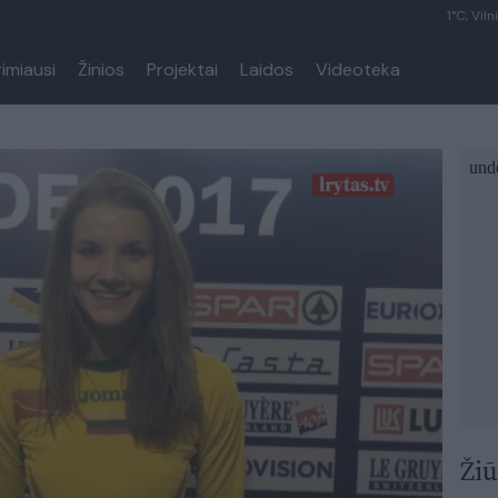
1°C, Viln
rimiausi
Žinios
Projektai
Laidos
Videoteka
Žiū