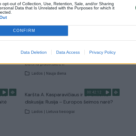
o opt-out of Collection, Use, Retention, Sale, and/or Sharing
ersonal Data that Is Unrelated with the Purposes for which it
lected.
Out
TV
Visi įrašai
CONFIRM
00:15:25
ų
Ruošiantis naujiems mokslo metams –
Data Deletion
Data Access
Privacy Policy
ažnai
vaikų teisių tarnybos primena: štai apie ką
būtina pasikalbėti
Laidos
|
Nauja diena
00:42:12
stis
Karšta A. Kasparavičiaus ir Ž Pavilionio
aitė
diskusija: Rusija – Europos šeimos narė?
Laidos
|
Lietuva tiesiogiai