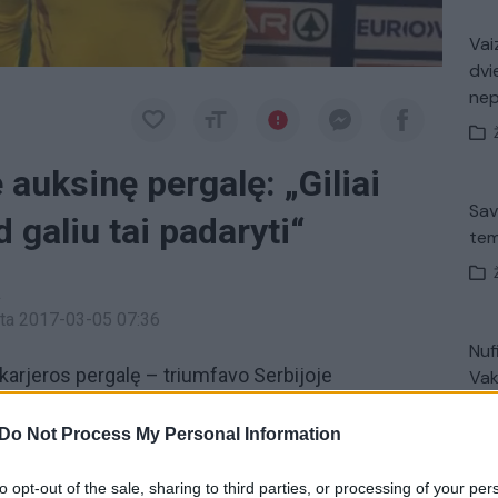
Vaiz
dvi
ne
 auksinę pergalę: „Giliai
Sav
d galiu tai padaryti“
tem
a
inta 2017-03-05 07:36
Nuf
 karjeros pergalę – triumfavo Serbijoje
Vak
lpų lengvosios atletikos čempionate.
Do Not Process My Personal Information
aukso medalis
nugalėtoja
pergalė
to opt-out of the sale, sharing to third parties, or processing of your per
K. 