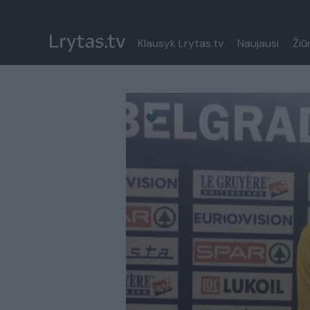
Klausyk Lrytas.tv
Naujausi
Žiū
Paremkite Ukrainą