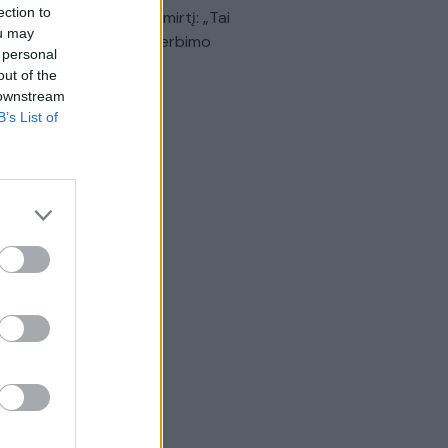
ection to
dinančią akimirką prieš mirtį: „Tai
ou may
o simbolinis mūsų pagerbimo
 personal
klas“
out of the
 downstream
Žinios
|
Lietuvos diena
B’s List of