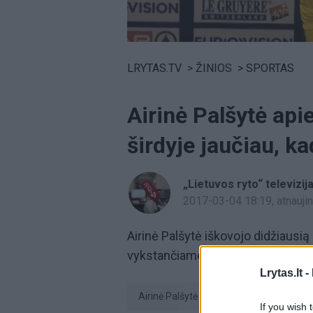
Volume
0%
LRYTAS.TV
>
ŽINIOS
>
SPORTAS
Airinė Palšytė apie
širdyje jaučiau, ka
„Lietuvos ryto“ televizij
2017-03-04 18:19
, atnauj
Airinė Palšytė iškovojo didžiausią
vykstančiame Europos uždarų pata
Lrytas.lt -
Airinė Palšytė
čempionė
If you wish 