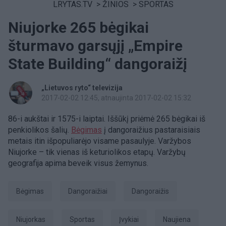
LRYTAS.TV
>
ŽINIOS
>
SPORTAS
Niujorke 265 bėgikai
šturmavo garsųjį „Empire
State Building“ dangoraižį
„Lietuvos ryto“ televizija
2017-02-02 12:45
, atnaujinta 2017-02-02 15:32
86-i aukštai ir 1575-i laiptai. Iššūkį priėmė 265 bėgikai iš
penkiolikos šalių.
Bėgimas
į dangoraižius pastaraisiais
metais itin išpopuliarėjo visame pasaulyje. Varžybos
Niujorke – tik vienas iš keturiolikos etapų. Varžybų
geografija apima beveik visus žemynus.
bėgimas
dangoraižiai
dangoraižis
Niujorkas
Sportas
Įvykiai
naujiena