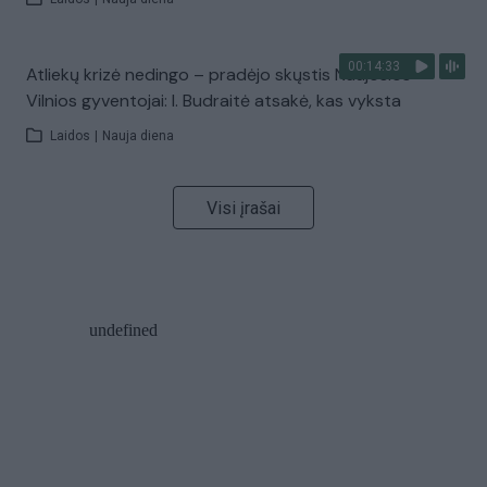
00:14:33
Atliekų krizė nedingo – pradėjo skųstis Naujosios
Vilnios gyventojai: I. Budraitė atsakė, kas vyksta
Laidos
|
Nauja diena
Visi įrašai