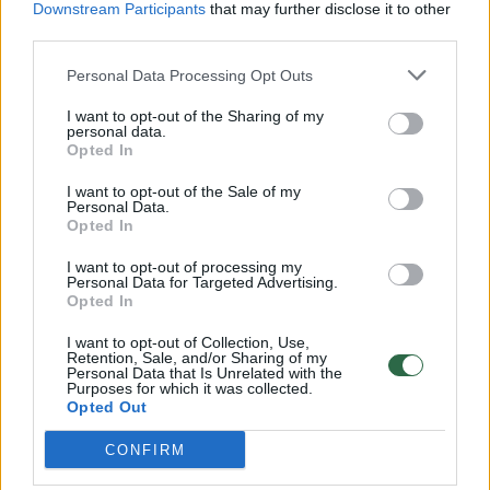
Downstream Participants
that may further disclose it to other
third parties.
00:00:57
Savaitės vidurys nusimato karštas: temperatūra kils iki
32 laipsnių šilumos
Personal Data Processing Opt Outs
Žinios
|
Orai
I want to opt-out of the Sharing of my
personal data.
Opted In
00:15:54
V. Zalužno pasisakymą laiko bandymu įsitvirtinti
I want to opt-out of the Sale of my
Personal Data.
Ukrainos politikoje: jis yra neteisus
Opted In
Laidos
|
Nauja diena
I want to opt-out of processing my
Personal Data for Targeted Advertising.
Opted In
00:00:59
Nufilmavo, kaip patvino Vilniaus Vakarinis aplinkkelis:
I want to opt-out of Collection, Use,
vaizdas pribloškia
Retention, Sale, and/or Sharing of my
Personal Data that Is Unrelated with the
Žinios
|
Lietuvos diena
Purposes for which it was collected.
Opted Out
CONFIRM
Visi įrašai