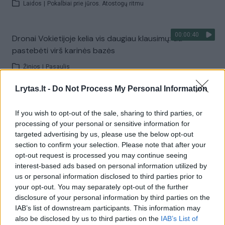
Laidos
|
Pokalbiai prie jūros. Atostogų ritmu
00:00:40
Dronai Vokietijoje kelia vis daugiau klausimų: du
pastebėti virš karinės bazės
Žinios
|
Pasaulis
Lrytas.lt -
Do Not Process My Personal Information
Visi įrašai
If you wish to opt-out of the sale, sharing to third parties, or
processing of your personal or sensitive information for
targeted advertising by us, please use the below opt-out
Žiūrimiausi įrašai
section to confirm your selection. Please note that after your
opt-out request is processed you may continue seeing
interest-based ads based on personal information utilized by
us or personal information disclosed to third parties prior to
00:00:30
Vaizdai iš tragiškos avarijos Vilniaus r.: dviejų moterų ir
your opt-out. You may separately opt-out of the further
vaiko gyvybių išgelbėti nepavyko
disclosure of your personal information by third parties on the
IAB’s list of downstream participants. This information may
Žinios
|
Lietuvos diena
also be disclosed by us to third parties on the
IAB’s List of