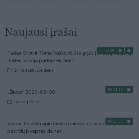
Naujausi įrašai
00:42:29
Tadas Gryn ir Toma Vaškevičiūtė grįžo į praeitį: kodėl jų
meilės istorija padėjo ekrane?
Žinios
|
Lietuvos diena
00:21:19
„Žinios“ 2026-08-08
Laidos
|
Žinios
00:23:57
Vaidas Baumila apie meilės paieškas ir asmeninių
patirčių įkvėptas dainas