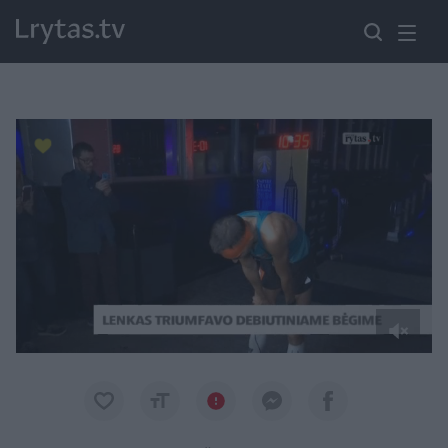
Paremkite Ukrainą