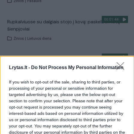
Žinios
|
Pasaulis
00:01:44
Rupkalviuose su dalgiais stojo į kovą: paskelbti Metų
šienpjoviai
Žinios
|
Lietuvos diena
00:02:40
Danija stiprina gynybą: kariams teks tarnauti ilgiau
Lrytas.lt -
Do Not Process My Personal Information
Žinios
|
Pasaulis
If you wish to opt-out of the sale, sharing to third parties, or
processing of your personal or sensitive information for
Visi įrašai
targeted advertising by us, please use the below opt-out
section to confirm your selection. Please note that after your
opt-out request is processed you may continue seeing
interest-based ads based on personal information utilized by
Žiūrimiausi įrašai
us or personal information disclosed to third parties prior to
your opt-out. You may separately opt-out of the further
disclosure of your personal information by third parties on the