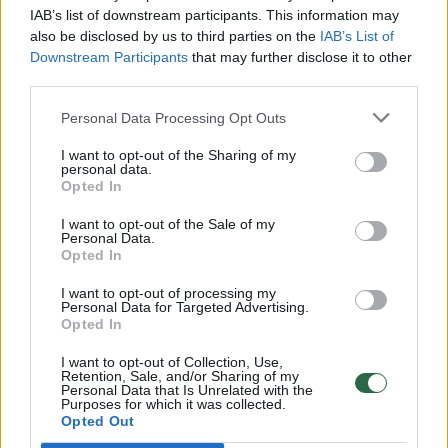
00:00:30
Vaizdai iš tragiškos avarijos Vilniaus r.: dviejų moterų ir
IAB’s list of downstream participants. This information may
also be disclosed by us to third parties on the
IAB’s List of
vaiko gyvybių išgelbėti nepavyko
Downstream Participants
that may further disclose it to other
Žinios
|
Lietuvos diena
third parties.
Personal Data Processing Opt Outs
00:00:57
Savaitės vidurys nusimato karštas: temperatūra kils iki
I want to opt-out of the Sharing of my
32 laipsnių šilumos
personal data.
Opted In
Žinios
|
Orai
I want to opt-out of the Sale of my
Personal Data.
Opted In
00:15:54
V. Zalužno pasisakymą laiko bandymu įsitvirtinti
Ukrainos politikoje: jis yra neteisus
I want to opt-out of processing my
Personal Data for Targeted Advertising.
Opted In
Laidos
|
Nauja diena
I want to opt-out of Collection, Use,
Retention, Sale, and/or Sharing of my
00:00:57
Personal Data that Is Unrelated with the
Sinoptikai atsakė, kokiais orais užbaigsime darbo
Purposes for which it was collected.
savaitę: karščiai atsitrauks
Opted Out