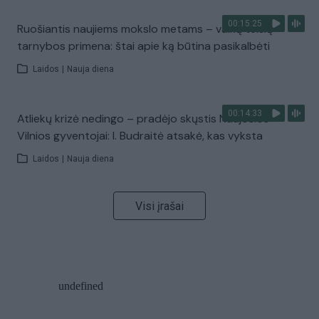
00:15:25
Ruošiantis naujiems mokslo metams – vaikų teisių
tarnybos primena: štai apie ką būtina pasikalbėti
Laidos
|
Nauja diena
00:14:33
Atliekų krizė nedingo – pradėjo skųstis Naujosios
Vilnios gyventojai: I. Budraitė atsakė, kas vyksta
Laidos
|
Nauja diena
Visi įrašai