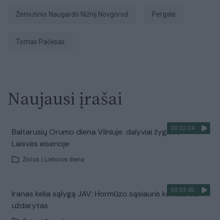
Žemutinio Naugardo Nižnij Novgorod
pergalė
Tomas Pačėsas
Naujausi įrašai
00:02:04
Baltarusių Orumo diena Vilniuje: dalyviai žygiavo
Laisvės eisenoje
Žinios
|
Lietuvos diena
00:03:45
Iranas kelia sąlygą JAV: Hormūzo sąsiauris kol kas liks
uždarytas