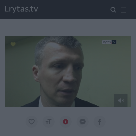
Paremkite Ukrainą