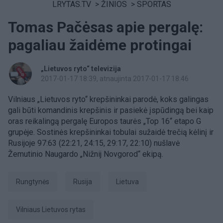
LRYTAS.TV
>
ŽINIOS
>
SPORTAS
Tomas Pačėsas apie pergalę:
pagaliau žaidėme protingai
„Lietuvos ryto“ televizija
2017-01-17 18:39
, atnaujinta 2017-01-17 18:46
Vilniaus „Lietuvos ryto“ krepšininkai parodė, koks galingas
gali būti komandinis krepšinis ir pasiekė įspūdingą bei kaip
oras reikalingą pergalę Europos taurės „Top 16“ etapo G
grupėje. Sostinės krepšininkai tobulai sužaidė trečią kėlinį ir
Rusijoje 97:63 (22:21, 24:15, 29:17, 22:10) nušlavė
Žemutinio Naugardo „Nižnij Novgorod“ ekipą.
rungtynės
Rusija
Lietuva
Vilniaus Lietuvos rytas