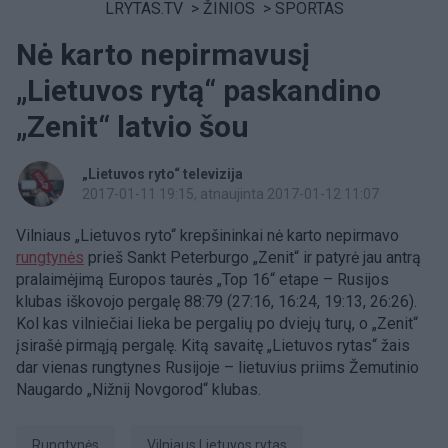
LRYTAS.TV
>
ŽINIOS
>
SPORTAS
Nė karto nepirmavusį
„Lietuvos rytą“ paskandino
„Zenit“ latvio šou
„Lietuvos ryto“ televizija
2017-01-11 19:15
, atnaujinta 2017-01-12 11:07
Vilniaus „Lietuvos ryto“ krepšininkai nė karto nepirmavo
rungtynės
prieš Sankt Peterburgo „Zenit“ ir patyrė jau antrą
pralaimėjimą Europos taurės „Top 16“ etape – Rusijos
klubas iškovojo pergalę 88:79 (27:16, 16:24, 19:13, 26:26).
Kol kas vilniečiai lieka be pergalių po dviejų turų, o „Zenit“
įsirašė pirmąją pergalę. Kitą savaitę „Lietuvos rytas“ žais
dar vienas rungtynes Rusijoje – lietuvius priims Žemutinio
Naugardo „Nižnij Novgorod“ klubas.
rungtynės
Vilniaus Lietuvos rytas