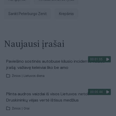
Sankt Peterburgo Zenit
Krepšinis
Naujausi įrašai
00:01:05
Paviešino sostinės autobuse kilusio incidento vaizdo
įrašą: važiavę keleiviai liko be amo
Žinios
|
Lietuvos diena
00:00:44
Plinta audros vaizdai iš visos Lietuvos: netoli
Druskininkų vėjas vertė ištisus medžius
Žinios
|
Orai