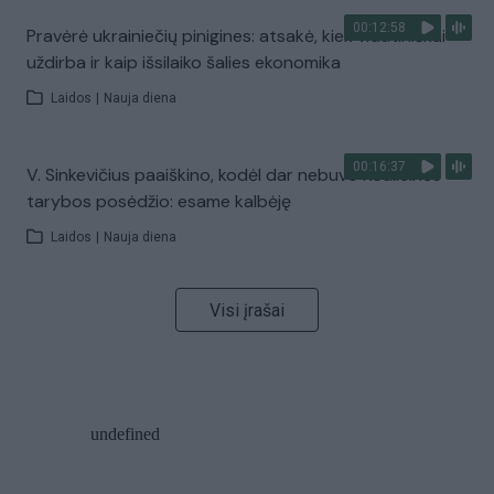
00:12:58
Pravėrė ukrainiečių pinigines: atsakė, kiek vidutiniškai
uždirba ir kaip išsilaiko šalies ekonomika
Laidos
|
Nauja diena
00:16:37
V. Sinkevičius paaiškino, kodėl dar nebuvo Koalicinės
tarybos posėdžio: esame kalbėję
Laidos
|
Nauja diena
Visi įrašai