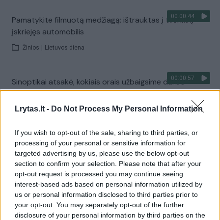
00:00:44
Pamatykite filmuotą medžiagą: ištrauktas į tvenkinį
įskriejęs automobilis
Žinios
|
Lietuvos diena
00:00:57
Sinoptikai atsakė, kokiais orais užbaigsime darbo
savaitę: karščiai atsitrauks
Lrytas.lt -
Do Not Process My Personal Information
Žinios
|
Orai
If you wish to opt-out of the sale, sharing to third parties, or
Visi įrašai
processing of your personal or sensitive information for
targeted advertising by us, please use the below opt-out
section to confirm your selection. Please note that after your
opt-out request is processed you may continue seeing
Žiūrimiausi įrašai
interest-based ads based on personal information utilized by
us or personal information disclosed to third parties prior to
your opt-out. You may separately opt-out of the further
disclosure of your personal information by third parties on the