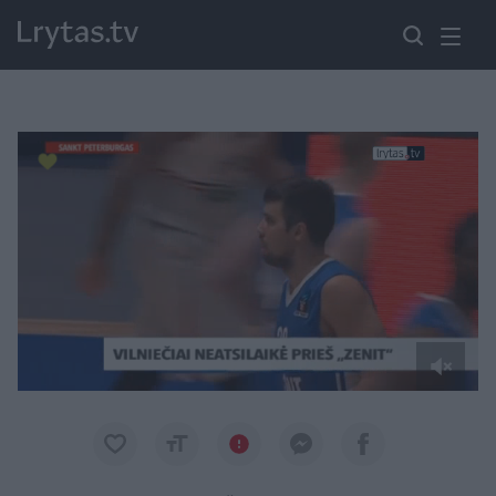
Paremkite Ukrainą