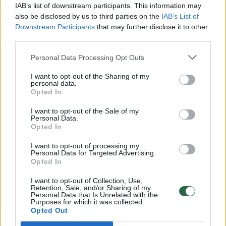
00:00:30
Vaizdai iš tragiškos avarijos Vilniaus r.: dviejų moterų ir
IAB’s list of downstream participants. This information may
vaiko gyvybių išgelbėti nepavyko
also be disclosed by us to third parties on the
IAB’s List of
Downstream Participants
that may further disclose it to other
Žinios
|
Lietuvos diena
third parties.
Personal Data Processing Opt Outs
00:00:57
Savaitės vidurys nusimato karštas: temperatūra kils iki
I want to opt-out of the Sharing of my
32 laipsnių šilumos
personal data.
Opted In
Žinios
|
Orai
I want to opt-out of the Sale of my
Personal Data.
Opted In
00:00:59
Nufilmavo, kaip patvino Vilniaus Vakarinis aplinkkelis:
vaizdas pribloškia
I want to opt-out of processing my
Personal Data for Targeted Advertising.
Žinios
|
Lietuvos diena
Opted In
I want to opt-out of Collection, Use,
Retention, Sale, and/or Sharing of my
00:00:55
Avarija Vilniuje: į stotelę įsirėžęs automobilis sužalojo
Personal Data that Is Unrelated with the
Purposes for which it was collected.
dvi moteris
Opted Out
Žinios
|
Lietuvos diena