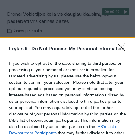
00:00:40
Dronai Vokietijoje kelia vis daugiau klausimų: du
pastebėti virš karinės bazės
Žinios
|
Pasaulis
Lrytas.lt -
Do Not Process My Personal Information
Visi įrašai
If you wish to opt-out of the sale, sharing to third parties, or
processing of your personal or sensitive information for
Žiūrimiausi įrašai
targeted advertising by us, please use the below opt-out
section to confirm your selection. Please note that after your
opt-out request is processed you may continue seeing
interest-based ads based on personal information utilized by
00:00:30
Vaizdai iš tragiškos avarijos Vilniaus r.: dviejų moterų ir
us or personal information disclosed to third parties prior to
your opt-out. You may separately opt-out of the further
vaiko gyvybių išgelbėti nepavyko
disclosure of your personal information by third parties on the
Žinios
|
Lietuvos diena
IAB’s list of downstream participants. This information may
also be disclosed by us to third parties on the
IAB’s List of
Downstream Participants
that may further disclose it to other