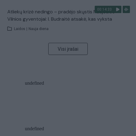
00:14:33
Atliekų krizė nedingo – pradėjo skųstis Naujosios
Vilnios gyventojai: I. Budraitė atsakė, kas vyksta
Laidos
|
Nauja diena
Visi įrašai