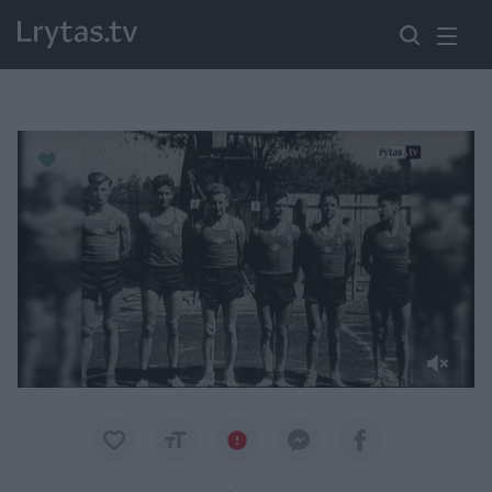
Paremkite Ukrainą