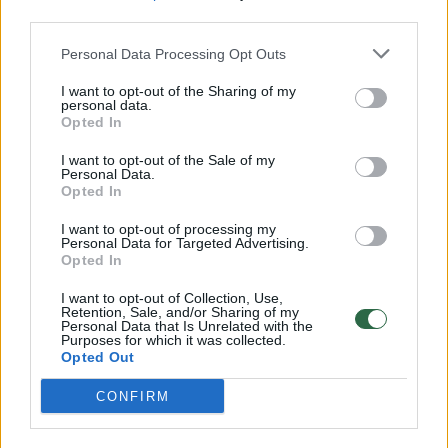
00:00:57
Savaitės vidurys nusimato karštas: temperatūra kils iki
third parties.
32 laipsnių šilumos
Personal Data Processing Opt Outs
Žinios
|
Orai
I want to opt-out of the Sharing of my
personal data.
Opted In
00:15:54
V. Zalužno pasisakymą laiko bandymu įsitvirtinti
I want to opt-out of the Sale of my
Ukrainos politikoje: jis yra neteisus
Personal Data.
Opted In
Laidos
|
Nauja diena
I want to opt-out of processing my
Personal Data for Targeted Advertising.
Opted In
00:00:59
Nufilmavo, kaip patvino Vilniaus Vakarinis aplinkkelis:
vaizdas pribloškia
I want to opt-out of Collection, Use,
Retention, Sale, and/or Sharing of my
Žinios
|
Lietuvos diena
Personal Data that Is Unrelated with the
Purposes for which it was collected.
Opted Out
Visi įrašai
CONFIRM