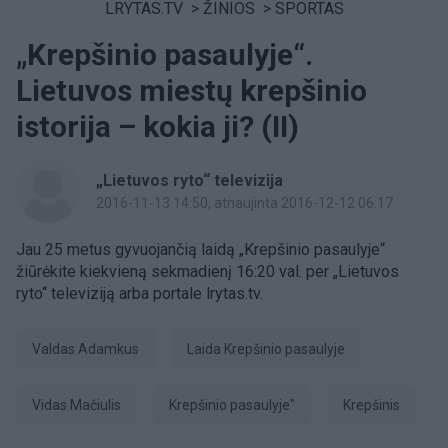
LRYTAS.TV
>
ŽINIOS
>
SPORTAS
„Krepšinio pasaulyje“.
Lietuvos miestų krepšinio
istorija – kokia ji? (II)
„Lietuvos ryto“ televizija
2016-11-13 14:50
, atnaujinta 2016-12-12 06:17
Jau 25 metus gyvuojančią laidą „Krepšinio pasaulyje“
žiūrėkite kiekvieną sekmadienį 16:20 val. per „Lietuvos
ryto“ televiziją arba portale lrytas.tv.
Valdas Adamkus
laida Krepšinio pasaulyje
Vidas Mačiulis
Krepšinio pasaulyje"
Krepšinis