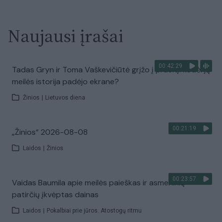
Naujausi įrašai
00:42:29
Tadas Gryn ir Toma Vaškevičiūtė grįžo į praeitį: kodėl jų
meilės istorija padėjo ekrane?
Žinios
|
Lietuvos diena
00:21:19
„Žinios“ 2026-08-08
Laidos
|
Žinios
00:23:57
Vaidas Baumila apie meilės paieškas ir asmeninių
patirčių įkvėptas dainas
Laidos
|
Pokalbiai prie jūros. Atostogų ritmu