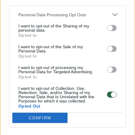
Vaizdai iš tragiškos avarijos Vilniaus r.: dviejų moterų ir
third parties.
vaiko gyvybių išgelbėti nepavyko
Personal Data Processing Opt Outs
Žinios
|
Lietuvos diena
I want to opt-out of the Sharing of my
Ši medžiaga yra skirta vyresniems nei 18 metų
personal data.
skaitytojams.
Opted In
00:00:59
Nufilmavo, kaip patvino Vilniaus Vakarinis aplinkkelis:
Ar jums jau yra 18 metų?
vaizdas pribloškia
I want to opt-out of the Sale of my
Personal Data.
Opted In
Žinios
|
Lietuvos diena
I want to opt-out of processing my
Personal Data for Targeted Advertising.
Taip
Ne
00:02:01
„Pagarba pirmajai premjerei“: pasidalijo jautriais
Opted In
prisiminimais apie Kazimierą Prunskienę
I want to opt-out of Collection, Use,
Retention, Sale, and/or Sharing of my
Žinios
|
Lietuvos diena
Personal Data that Is Unrelated with the
Purposes for which it was collected.
Opted Out
Visi įrašai
CONFIRM