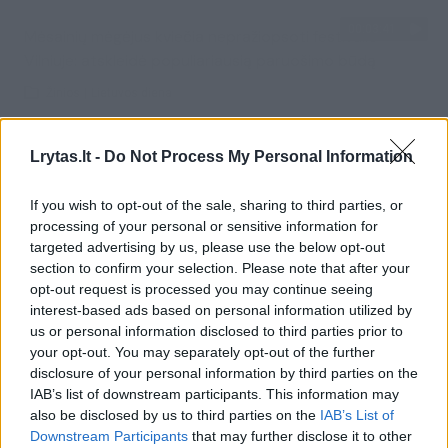
00:03:41
Mėsainių mėgėjus kviečia nepražiopsoti festivalio
Vilniuje: atskleidė populiariausią paruošimo būdą
Žinios
|
Lietuvos diena
Lrytas.lt -
Do Not Process My Personal Information
Visi įrašai
If you wish to opt-out of the sale, sharing to third parties, or
processing of your personal or sensitive information for
Žiūrimiausi įrašai
targeted advertising by us, please use the below opt-out
section to confirm your selection. Please note that after your
opt-out request is processed you may continue seeing
interest-based ads based on personal information utilized by
00:00:49
Pateikė daugiau detalių apie iš tėvų paimtus šešis
us or personal information disclosed to third parties prior to
vaikus: jiems kilusi grėsmė
your opt-out. You may separately opt-out of the further
disclosure of your personal information by third parties on the
Žinios
|
Lietuvos diena
IAB’s list of downstream participants. This information may
also be disclosed by us to third parties on the
IAB’s List of
Downstream Participants
that may further disclose it to other
00:00:30