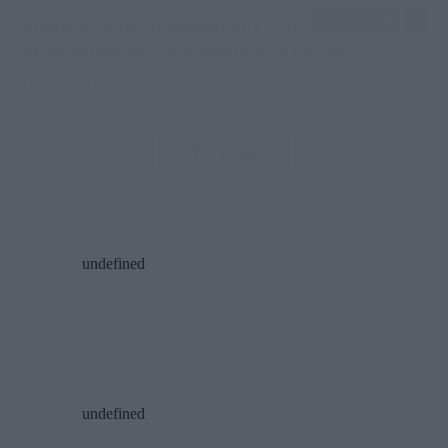
00:10:29
Analitikas aptarė parlamentarų ir G. Nausėdos
atostogų klausimą: V. Adamkus to nebijodavo
Laidos
|
Nauja diena
Visi įrašai