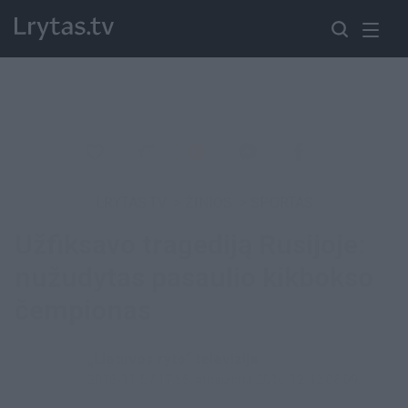
LRYTAS.TV
>
ŽINIOS
>
SPORTAS
Užfiksavo tragediją Rusijoje:
nužudytas pasaulio kikbokso
čempionas
„Lietuvos ryto“ televizija
2016-11-07 17:56
, atnaujinta 2016-12-12 06:09