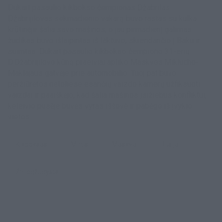
Dukart pasaulio kikbokso čempionas Džabrilas
Džabrijilovas sekmadienio vakarą buvo rastas su kulka
krūtinėje šalia savo mašinos, o jau pirmadienį galimas
žudikas buvo išlaipintas iš lėktuvo, skrendančio į Baku ir
suimtas. Dukart pasaulio kikbokso čempiono 31-erių
D.Džabrijilovo kūną praeiviai aptiko Maskvos Miklucho-
Maklajaus gatvėje prie automobilio. Tuoj pat buvo
peržiūrėtos netoliese esančių vaizdo kamerų užfiksuoti
vaizdai ir paaiškėjo, kad šalia mašinos įsižiebus konfliktui,
keleivio pusėje buvęs vyras iššovė ir pabėgo iš įvykio
vietos.
kikboksas
Mirtis
Maskva
Rusija
Žmogžudystė