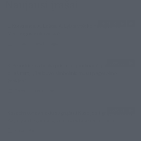
Naujausi įrašai
00:41:28
L. Kontrimas, A. Lašas, A. Lyberytė: ko nesupranta
Mindaugas Sinkevičius?
Laidos
|
Lietuva tiesiogiai
00:05:25
K. Prunskienės brolis prisiminė jaudinančią akimirką
prieš mirtį: „Tai buvo simbolinis mūsų pagerbimo
ženklas“
Žinios
|
Lietuvos diena
00:03:01
Kazachstanas siekia sugrąžinti Kaspijos tigrą į Centrinę
Aziją: ypatingam projektui ruoštasi dešimtmetį
Žinios
|
Pasaulis