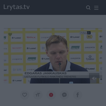
Paremkite Ukrainą