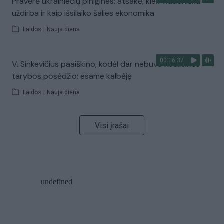
Pravėrė ukrainiečių pinigines: atsakė, kiek vidutiniškai
uždirba ir kaip išsilaiko šalies ekonomika
Laidos
|
Nauja diena
00:16:37
V. Sinkevičius paaiškino, kodėl dar nebuvo Koalicinės
tarybos posėdžio: esame kalbėję
Laidos
|
Nauja diena
Visi įrašai