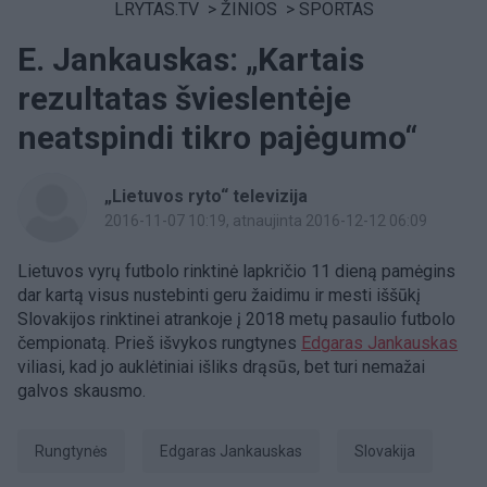
LRYTAS.TV
>
ŽINIOS
>
SPORTAS
E. Jankauskas: „Kartais
rezultatas švieslentėje
neatspindi tikro pajėgumo“
„Lietuvos ryto“ televizija
2016-11-07 10:19
, atnaujinta 2016-12-12 06:09
Lietuvos vyrų futbolo rinktinė lapkričio 11 dieną pamėgins
dar kartą visus nustebinti geru žaidimu ir mesti iššūkį
Slovakijos rinktinei atrankoje į 2018 metų pasaulio futbolo
čempionatą. Prieš išvykos rungtynes
Edgaras Jankauskas
viliasi, kad jo auklėtiniai išliks drąsūs, bet turi nemažai
galvos skausmo.
rungtynės
Edgaras Jankauskas
Slovakija