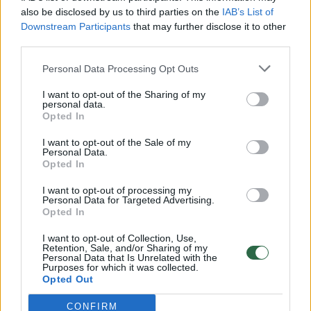
vaiko gyvybių išgelbėti nepavyko
also be disclosed by us to third parties on the
IAB’s List of
Žinios
|
Lietuvos diena
Downstream Participants
that may further disclose it to other
third parties.
00:00:57
Personal Data Processing Opt Outs
Savaitės vidurys nusimato karštas: temperatūra kils iki
32 laipsnių šilumos
I want to opt-out of the Sharing of my
personal data.
Žinios
|
Orai
Opted In
I want to opt-out of the Sale of my
Personal Data.
00:00:59
Nufilmavo, kaip patvino Vilniaus Vakarinis aplinkkelis:
Opted In
vaizdas pribloškia
I want to opt-out of processing my
Žinios
Personal Data for Targeted Advertising.
|
Lietuvos diena
Opted In
I want to opt-out of Collection, Use,
00:00:55
Avarija Vilniuje: į stotelę įsirėžęs automobilis sužalojo
Retention, Sale, and/or Sharing of my
Personal Data that Is Unrelated with the
dvi moteris
Purposes for which it was collected.
Opted Out
Žinios
|
Lietuvos diena
CONFIRM