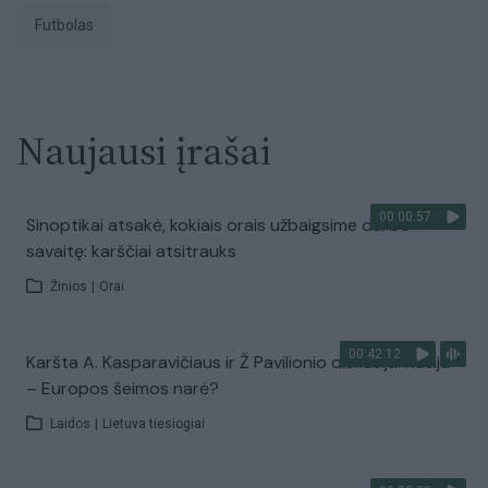
Futbolas
Naujausi įrašai
00:00:57
Sinoptikai atsakė, kokiais orais užbaigsime darbo
savaitę: karščiai atsitrauks
Žinios
|
Orai
00:42:12
Karšta A. Kasparavičiaus ir Ž Pavilionio diskusija: Rusija
– Europos šeimos narė?
Laidos
|
Lietuva tiesiogiai