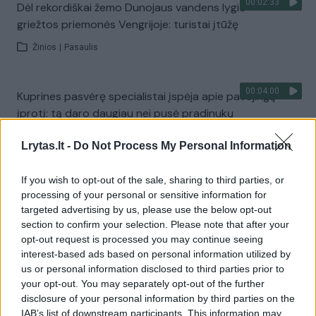
00:02:33
Dėl rekordiškai žemo Dunojaus vandens lygio –
griežtos priemonės Vengrijoje: turistai įtūžę
Žinios
|
Pasaulis
00:04:00
Kuprines pasvėrę specialistai įspėja apie pavojingą
įprotį: tą daro daugiau nei pusė pradinukų
Žinios
|
Lietuvos diena
Lrytas.lt -
Do Not Process My Personal Information
If you wish to opt-out of the sale, sharing to third parties, or
Visi įrašai
processing of your personal or sensitive information for
targeted advertising by us, please use the below opt-out
section to confirm your selection. Please note that after your
opt-out request is processed you may continue seeing
Žiūrimiausi įrašai
interest-based ads based on personal information utilized by
us or personal information disclosed to third parties prior to
your opt-out. You may separately opt-out of the further
00:00:30
disclosure of your personal information by third parties on the
Vaizdai iš tragiškos avarijos Vilniaus r.: dviejų moterų ir
IAB’s list of downstream participants. This information may