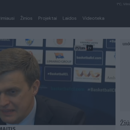
1°C, Viln
rimiausi
Žinios
Projektai
Laidos
Videoteka
Žiū