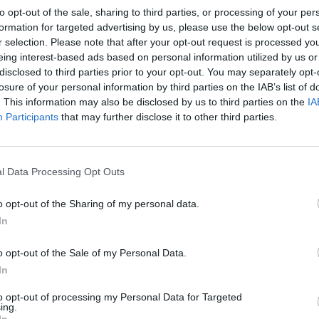
ar nori treniruoti nacionalinę komandą.
„Pa
to opt-out of the sale, sharing to third parties, or processing of your per
formation for targeted advertising by us, please use the below opt-out s
jau
r selection. Please note that after your opt-out request is processed y
rinktinė
treneris
Klaipėdos Neptūnas
Pru
eing interest-based ads based on personal information utilized by us or
disclosed to third parties prior to your opt-out. You may separately opt-
losure of your personal information by third parties on the IAB’s list of
. This information may also be disclosed by us to third parties on the
IA
Participants
that may further disclose it to other third parties.
Visi įrašai
0:45
00:00:45
rsto
Dar vienoje Europos šalyje sumuštas visų
l Data Processing Opt Outs
truktūrą
laikų karščio rekordas: čia temperatūra
o opt-out of the Sharing of my personal data.
pasiekė 41,4 laipsnio
In
Žinios
|
Pasaulis
o opt-out of the Sale of my Personal Data.
In
0:37
00:41:28
sėdos
L. Kontrimas, A. Lašas, A. Lyberytė: ko
nesupranta Mindaugas Sinkevičius?
to opt-out of processing my Personal Data for Targeted
ing.
okių
In