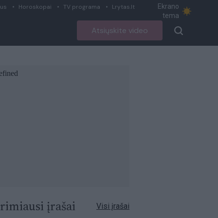
Ekrano
ius
Horoskopai
TV programa
Lrytas.lt
tema
Atsiųskite video
rimiausi įrašai
Visi įrašai