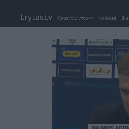
Klausyk Lrytas.tv
Naujausi
Žiū
Paremkite Ukrainą