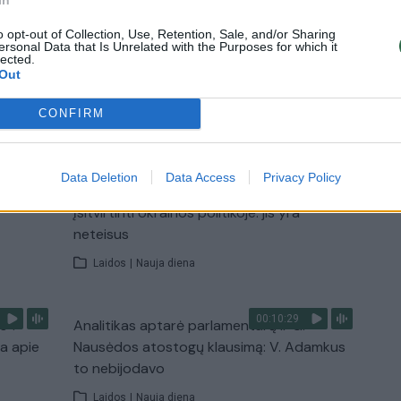
Laidos
|
Lietuva tiesiogiai
o opt-out of Collection, Use, Retention, Sale, and/or Sharing
ersonal Data that Is Unrelated with the Purposes for which it
lected.
Out
CONFIRM
TV
Visi įrašai
Data Deletion
Data Access
Privacy Policy
00:15:54
ko
V. Zalužno pasisakymą laiko bandymu
įsitvirtinti Ukrainos politikoje: jis yra
neteisus
Laidos
|
Nauja diena
00:10:29
s“:
Analitikas aptarė parlamentarų ir G.
ba apie
Nausėdos atostogų klausimą: V. Adamkus
to nebijodavo
Laidos
|
Nauja diena