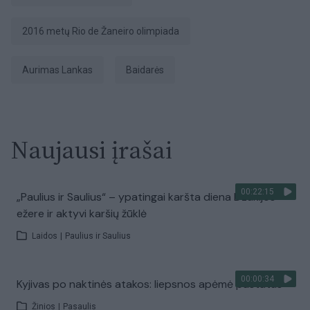
2016 metų Rio de Žaneiro olimpiada
Aurimas Lankas
baidarės
Naujausi įrašai
00:22:15
„Paulius ir Saulius“ – ypatingai karšta diena Dzūkijos
ežere ir aktyvi karšių žūklė
Laidos
|
Paulius ir Saulius
00:00:34
Kyjivas po naktinės atakos: liepsnos apėmė pastatus
Žinios
|
Pasaulis