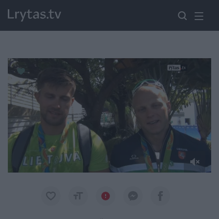
Paremkite Ukrainą