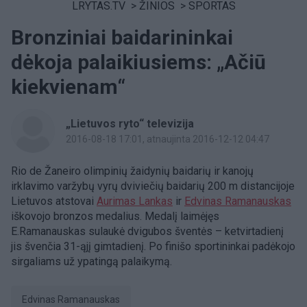
LRYTAS.TV
>
ŽINIOS
>
SPORTAS
Bronziniai baidarininkai
dėkoja palaikiusiems: „Ačiū
kiekvienam“
„Lietuvos ryto“ televizija
2016-08-18 17:01
, atnaujinta 2016-12-12 04:47
Rio de Žaneiro olimpinių žaidynių baidarių ir kanojų
irklavimo varžybų vyrų dviviečių baidarių 200 m distancijoje
Lietuvos atstovai
Aurimas Lankas
ir
Edvinas Ramanauskas
iškovojo bronzos medalius. Medalį laimėjęs
E.Ramanauskas sulaukė dvigubos šventės – ketvirtadienį
jis švenčia 31-ąjį gimtadienį. Po finišo sportininkai padėkojo
sirgaliams už ypatingą palaikymą.
Edvinas Ramanauskas