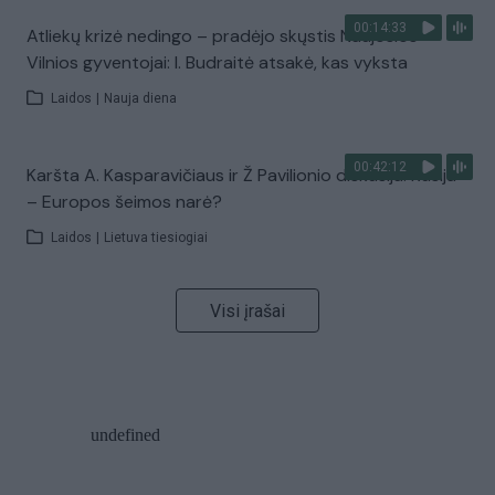
00:14:33
Atliekų krizė nedingo – pradėjo skųstis Naujosios
Vilnios gyventojai: I. Budraitė atsakė, kas vyksta
Laidos
|
Nauja diena
00:42:12
Karšta A. Kasparavičiaus ir Ž Pavilionio diskusija: Rusija
– Europos šeimos narė?
Laidos
|
Lietuva tiesiogiai
Visi įrašai