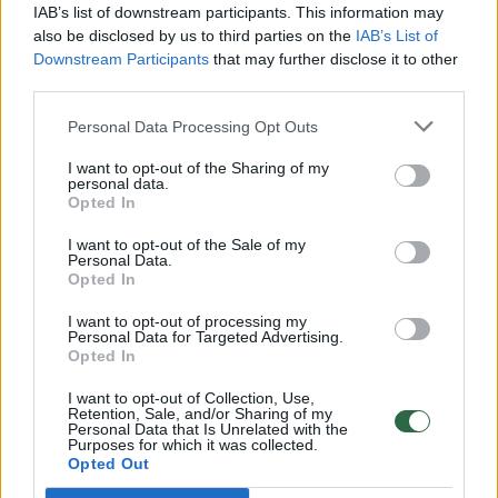
00:00:30
Vaizdai iš tragiškos avarijos Vilniaus r.: dviejų moterų ir
IAB’s list of downstream participants. This information may
vaiko gyvybių išgelbėti nepavyko
also be disclosed by us to third parties on the
IAB’s List of
Downstream Participants
that may further disclose it to other
Žinios
|
Lietuvos diena
third parties.
Personal Data Processing Opt Outs
00:00:57
Savaitės vidurys nusimato karštas: temperatūra kils iki
I want to opt-out of the Sharing of my
32 laipsnių šilumos
personal data.
Opted In
Žinios
|
Orai
I want to opt-out of the Sale of my
Personal Data.
Opted In
00:15:54
V. Zalužno pasisakymą laiko bandymu įsitvirtinti
Ukrainos politikoje: jis yra neteisus
I want to opt-out of processing my
Personal Data for Targeted Advertising.
Laidos
|
Nauja diena
Opted In
I want to opt-out of Collection, Use,
Retention, Sale, and/or Sharing of my
00:00:59
Nufilmavo, kaip patvino Vilniaus Vakarinis aplinkkelis:
Personal Data that Is Unrelated with the
Purposes for which it was collected.
vaizdas pribloškia
Opted Out
Žinios
|
Lietuvos diena