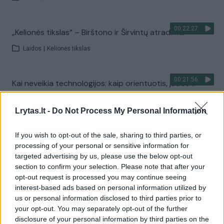
00:22:27
„Kelionės tikslas“ – Birštono ir Širvintų atradimai
Laidos
|
Kelionės tikslas
00:21:56
Kai neveikia technologijos: kaip orientuotis, judėti ir
priimti sprendimus krizės metu?
Lrytas.lt -
Do Not Process My Personal Information
Laidos
|
Išlikti rytojui
If you wish to opt-out of the sale, sharing to third parties, or
Visi įrašai
processing of your personal or sensitive information for
targeted advertising by us, please use the below opt-out
section to confirm your selection. Please note that after your
opt-out request is processed you may continue seeing
Žiūrimiausi įrašai
interest-based ads based on personal information utilized by
us or personal information disclosed to third parties prior to
your opt-out. You may separately opt-out of the further
disclosure of your personal information by third parties on the