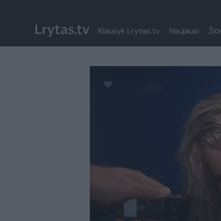
Klausyk Lrytas.tv
Naujausi
Žiū
Paremkite Ukrainą