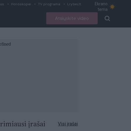
Ekrano
ius
Horoskopai
TV programa
Lrytas.lt
tema
Atsiųskite video
rimiausi įrašai
Visi įrašai