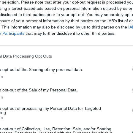
e Žaneiro olimpiada
Plaukimas
r selection. Please note that after your opt-out request is processed y
aut
eing interest-based ads based on personal information utilized by us or
disclosed to third parties prior to your opt-out. You may separately opt-
losure of your personal information by third parties on the IAB’s list of
. This information may also be disclosed by us to third parties on the
IA
Participants
that may further disclose it to other third parties.
Visi įrašai
1:05
00:00:44
Plinta audros vaizdai iš visos Lietuvos:
l Data Processing Opt Outs
iai liko
netoli Druskininkų vėjas vertė ištisus
medžius
o opt-out of the Sharing of my personal data.
In
Žinios
|
Orai
o opt-out of the Sale of my Personal Data.
In
0:44
00:00:57
auktas
Sinoptikai atsakė, kokiais orais užbaigsime
darbo savaitę: karščiai atsitrauks
to opt-out of processing my Personal Data for Targeted
ing.
Žinios
|
Orai
In
o opt-out of Collection, Use, Retention, Sale, and/or Sharing
ersonal Data that Is Unrelated with the Purposes for which it