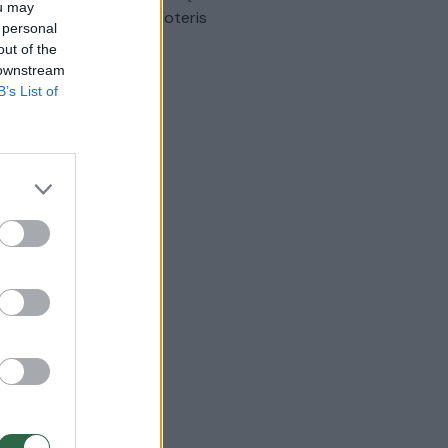
ou may
omobilis sužalojo dvi moteris
 personal
out of the
Žinios
|
Lietuvos diena
 downstream
B’s List of