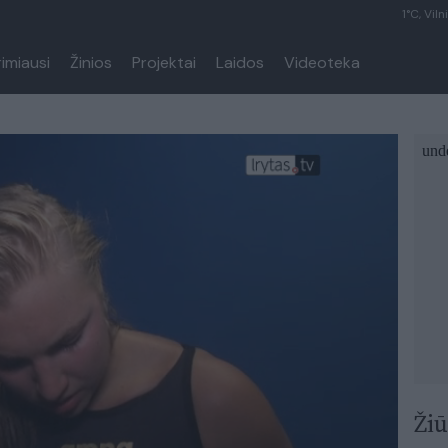
1°C, Viln
rimiausi
Žinios
Projektai
Laidos
Videoteka
Žiū