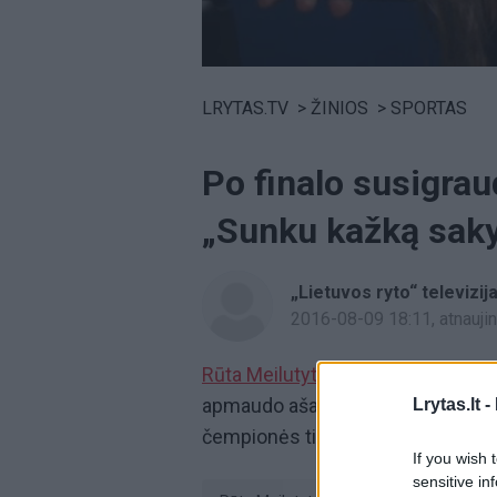
Volume
0%
LRYTAS.TV
>
ŽINIOS
>
SPORTAS
Po finalo susigrau
„Sunku kažką saky
„Lietuvos ryto“ televizij
2016-08-09 18:11
, atnauj
Rūta Meilutytė
po finalo iš paskuti
apmaudo ašaras. 19-metei lietuve
Lrytas.lt -
čempionės titulo – ji finale liko t
If you wish 
sensitive in