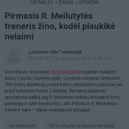
LRYTAS.TV
>
ŽINIOS
>
SPORTAS
Pirmasis R. Meilutytės
treneris žino, kodėl plaukikė
nelaimi
„Lietuvos ryto“ televizija
2016-08-09 17:26
, atnaujinta 2016-12-29 16:30
Vos išlipusi iš baseino
Rūta Meilutytė
negalėjo sulaikyti
ašarų ir puolė į trenerio glėbį. Londono olimpinė čempionė
100 metrų distanciją įveikė trimis sekundėmis prasčiau nei
prieš ketverius metus Londone. Kai kurie plaukimo
specialistai kalba, jog R. Meilutytei reikėtų atsisakyti brito
paslaugų ir vykti treniruotis į JAV. Pirmasis R. Meilutytės
treneris sako – dabar svarbiausia atsigauti.
Rūta Meilutytė
2016 metų Rio de Žaneiro olimpiada