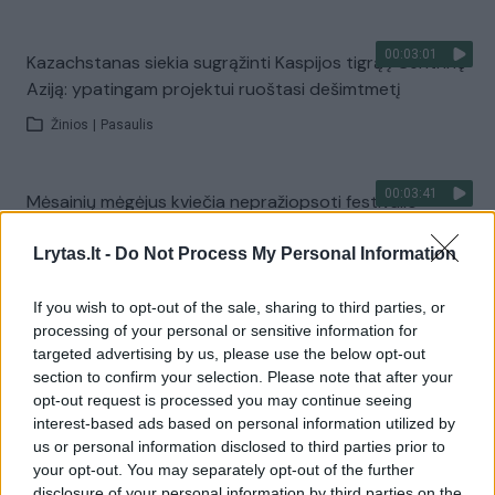
00:03:01
Kazachstanas siekia sugrąžinti Kaspijos tigrą į Centrinę
Aziją: ypatingam projektui ruoštasi dešimtmetį
Žinios
|
Pasaulis
00:03:41
Mėsainių mėgėjus kviečia nepražiopsoti festivalio
Vilniuje: atskleidė populiariausią paruošimo būdą
Lrytas.lt -
Do Not Process My Personal Information
Žinios
|
Lietuvos diena
If you wish to opt-out of the sale, sharing to third parties, or
processing of your personal or sensitive information for
Visi įrašai
targeted advertising by us, please use the below opt-out
section to confirm your selection. Please note that after your
opt-out request is processed you may continue seeing
interest-based ads based on personal information utilized by
Žiūrimiausi įrašai
us or personal information disclosed to third parties prior to
your opt-out. You may separately opt-out of the further
disclosure of your personal information by third parties on the