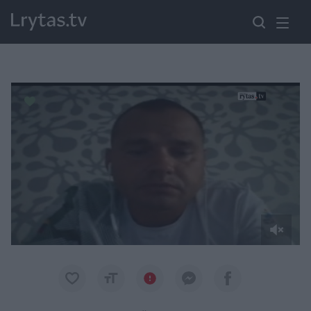
Paremkite Ukrainą