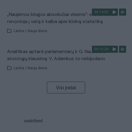
00:14:55
„Naujienos blogos absoliučiai visiems“: ekonomistas
nevynioja į vatą ir kalba apie liūdną statistiką
Laidos
|
Nauja diena
00:10:29
Analitikas aptarė parlamentarų ir G. Nausėdos
atostogų klausimą: V. Adamkus to nebijodavo
Laidos
|
Nauja diena
Visi įrašai