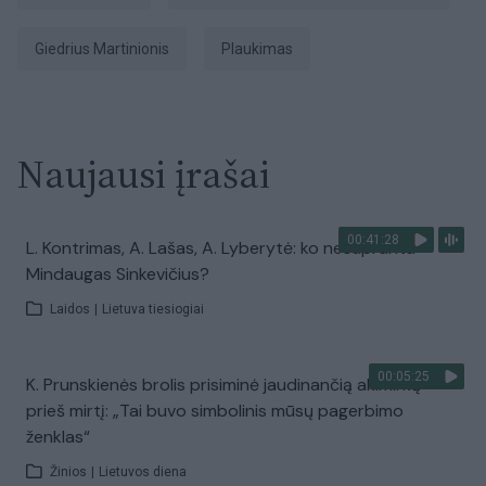
Giedrius Martinionis
Plaukimas
Naujausi įrašai
00:41:28
L. Kontrimas, A. Lašas, A. Lyberytė: ko nesupranta
Mindaugas Sinkevičius?
Laidos
|
Lietuva tiesiogiai
00:05:25
K. Prunskienės brolis prisiminė jaudinančią akimirką
prieš mirtį: „Tai buvo simbolinis mūsų pagerbimo
ženklas“
Žinios
|
Lietuvos diena