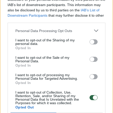
00:00:49
IAB’s list of downstream participants. This information may
Pateikė daugiau detalių apie iš tėvų paimtus šešis
also be disclosed by us to third parties on the
IAB’s List of
vaikus: jiems kilusi grėsmė
Downstream Participants
that may further disclose it to other
third parties.
Žinios
|
Lietuvos diena
Personal Data Processing Opt Outs
00:00:30
Vaizdai iš tragiškos avarijos Vilniaus r.: dviejų moterų ir
I want to opt-out of the Sharing of my
vaiko gyvybių išgelbėti nepavyko
personal data.
Opted In
Žinios
|
Lietuvos diena
I want to opt-out of the Sale of my
Personal Data.
Opted In
00:00:59
Nufilmavo, kaip patvino Vilniaus Vakarinis aplinkkelis:
I want to opt-out of processing my
vaizdas pribloškia
Personal Data for Targeted Advertising.
Opted In
Žinios
|
Lietuvos diena
I want to opt-out of Collection, Use,
Retention, Sale, and/or Sharing of my
Personal Data that Is Unrelated with the
00:02:01
„Pagarba pirmajai premjerei“: pasidalijo jautriais
Purposes for which it was collected.
prisiminimais apie Kazimierą Prunskienę
Opted Out