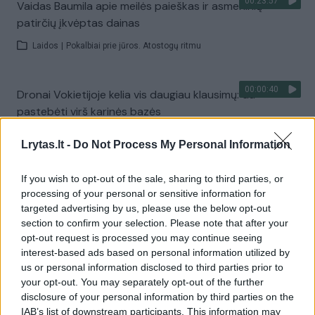
00:23:57
Vaidas Baumila apie meilės paieškas ir asmeninių
patirčių įkvėptas dainas
Laidos
|
Pokalbiai prie jūros. Atostogų ritmu
00:00:40
Dronai Vokietijoje kelia vis daugiau klausimų: du
pastebėti virš karinės bazės
Žinios
|
Pasaulis
Lrytas.lt -
Do Not Process My Personal Information
If you wish to opt-out of the sale, sharing to third parties, or
Visi įrašai
processing of your personal or sensitive information for
targeted advertising by us, please use the below opt-out
section to confirm your selection. Please note that after your
opt-out request is processed you may continue seeing
Žiūrimiausi įrašai
interest-based ads based on personal information utilized by
us or personal information disclosed to third parties prior to
your opt-out. You may separately opt-out of the further
00:00:30
Vaizdai iš tragiškos avarijos Vilniaus r.: dviejų moterų ir
disclosure of your personal information by third parties on the
IAB’s list of downstream participants. This information may