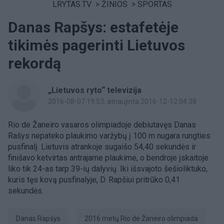
LRYTAS.TV
>
ŽINIOS
>
SPORTAS
Danas Rapšys: estafetėje
tikimės pagerinti Lietuvos
rekordą
„Lietuvos ryto“ televizija
2016-08-07 19:53
, atnaujinta 2016-12-12 04:38
Rio de Žaneiro vasaros olimpiadoje debiutavęs Danas
Rašys nepateko plaukimo varžybų į 100 m nugara rungties
pusfinalį. Lietuvis atrankoje sugaišo 54,40 sekundės ir
finišavo ketvirtas antrajame plaukime, o bendroje įskaitoje
liko tik 24-as tarp 39-ių dalyvių. Iki išsvajoto šešioliktuko,
kuris tęs kovą pusfinalyje, D. Rapšiui pritrūko 0,41
sekundės.
Danas Rapšys
2016 metų Rio de Žaneiro olimpiada