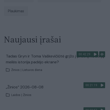
Plaukimas
Naujausi įrašai
00:42:29
Tadas Gryn ir Toma Vaškevičiūtė grįžo į praeitį: kodėl jų
meilės istorija padėjo ekrane?
Žinios
|
Lietuvos diena
00:21:19
„Žinios“ 2026-08-08
Laidos
|
Žinios