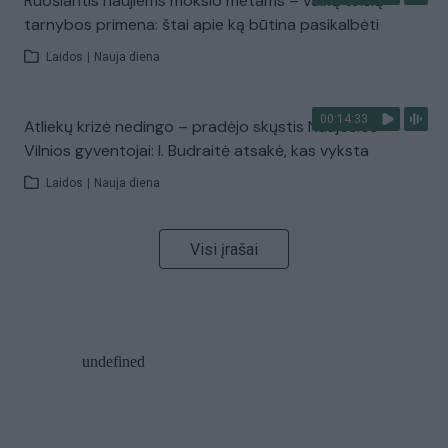
Ruošiantis naujiems mokslo metams – vaikų teisių
tarnybos primena: štai apie ką būtina pasikalbėti
Laidos
|
Nauja diena
00:14:33
Atliekų krizė nedingo – pradėjo skųstis Naujosios
Vilnios gyventojai: I. Budraitė atsakė, kas vyksta
Laidos
|
Nauja diena
Visi įrašai