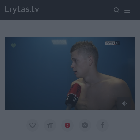
Paremkite Ukrainą