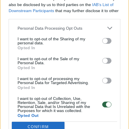
vaiko gyvybių išgelbėti nepavyko
also be disclosed by us to third parties on the
IAB’s List of
Žinios
|
Lietuvos diena
Downstream Participants
that may further disclose it to other
third parties.
00:00:57
Personal Data Processing Opt Outs
Savaitės vidurys nusimato karštas: temperatūra kils iki
32 laipsnių šilumos
I want to opt-out of the Sharing of my
personal data.
Žinios
|
Orai
Opted In
I want to opt-out of the Sale of my
Personal Data.
00:15:54
V. Zalužno pasisakymą laiko bandymu įsitvirtinti
Opted In
Ukrainos politikoje: jis yra neteisus
I want to opt-out of processing my
Laidos
|
Nauja diena
Personal Data for Targeted Advertising.
Opted In
I want to opt-out of Collection, Use,
00:00:59
Nufilmavo, kaip patvino Vilniaus Vakarinis aplinkkelis:
Retention, Sale, and/or Sharing of my
Personal Data that Is Unrelated with the
vaizdas pribloškia
Purposes for which it was collected.
Opted Out
Žinios
|
Lietuvos diena
CONFIRM