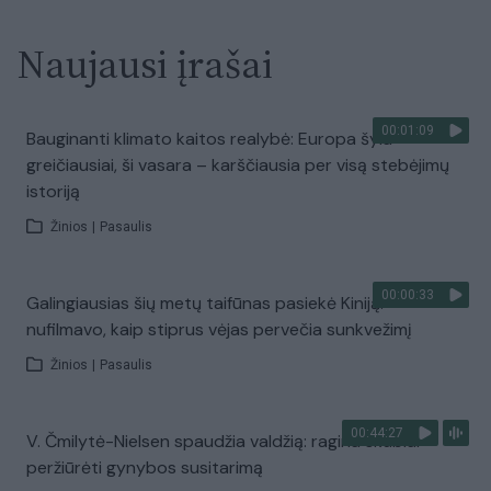
Naujausi įrašai
00:01:09
Bauginanti klimato kaitos realybė: Europa šyla
greičiausiai, ši vasara – karščiausia per visą stebėjimų
istoriją
Žinios
|
Pasaulis
00:00:33
Galingiausias šių metų taifūnas pasiekė Kiniją:
nufilmavo, kaip stiprus vėjas pervečia sunkvežimį
Žinios
|
Pasaulis
00:44:27
V. Čmilytė-Nielsen spaudžia valdžią: ragina skubiai
peržiūrėti gynybos susitarimą