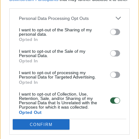
00:00:57
third parties.
Savaitės vidurys nusimato karštas: temperatūra kils iki
32 laipsnių šilumos
Personal Data Processing Opt Outs
Žinios
|
Orai
I want to opt-out of the Sharing of my
personal data.
Opted In
00:15:54
V. Zalužno pasisakymą laiko bandymu įsitvirtinti
I want to opt-out of the Sale of my
Ukrainos politikoje: jis yra neteisus
Personal Data.
Opted In
Laidos
|
Nauja diena
I want to opt-out of processing my
Personal Data for Targeted Advertising.
Opted In
00:00:57
Sinoptikai atsakė, kokiais orais užbaigsime darbo
savaitę: karščiai atsitrauks
I want to opt-out of Collection, Use,
Retention, Sale, and/or Sharing of my
Personal Data that Is Unrelated with the
Žinios
|
Orai
Purposes for which it was collected.
Opted Out
Visi įrašai
CONFIRM