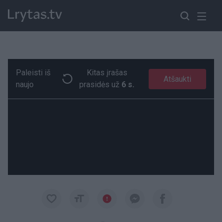
Paleisti iš
Kitas įrašas
Po traumos grįžes U. Boltas: esu pavargęs, bet laimingas
Paremkite Ukrainą
Atšaukti
naujo
prasidės už
6 s.
00:17
00:17