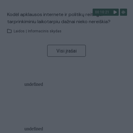
00:10:21
Kodėl apklausos internete ir politikų reitingai
tarprinkiminiu laikotarpiu dažnai nieko nereiškia?
Laidos
|
Informacinis skydas
Visi įrašai