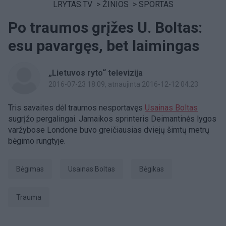
LRYTAS.TV
>
ŽINIOS
>
SPORTAS
Po traumos grįžes U. Boltas:
esu pavargęs, bet laimingas
„Lietuvos ryto“ televizija
2016-07-23 18:09
, atnaujinta 2016-12-12 04:23
Tris savaites dėl traumos nesportavęs
Usainas Boltas
sugrįžo pergalingai. Jamaikos sprinteris Deimantinės lygos
varžybose Londone buvo greičiausias dviejų šimtų metrų
bėgimo rungtyje.
bėgimas
Usainas Boltas
bėgikas
Trauma