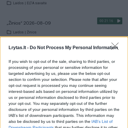
Laidos
|
ELTA savaitė
00:21:16
„Žinios“ 2026-08-09
Laidos
|
Žinios
Lrytas.lt -
Do Not Process My Personal Information
Visi įrašai
If you wish to opt-out of the sale, sharing to third parties, or
processing of your personal or sensitive information for
targeted advertising by us, please use the below opt-out
Žiūrimiausi įrašai
section to confirm your selection. Please note that after your
opt-out request is processed you may continue seeing
interest-based ads based on personal information utilized by
00:00:30
us or personal information disclosed to third parties prior to
Vaizdai iš tragiškos avarijos Vilniaus r.: dviejų moterų ir
your opt-out. You may separately opt-out of the further
vaiko gyvybių išgelbėti nepavyko
disclosure of your personal information by third parties on the
IAB’s list of downstream participants. This information may
Žinios
|
Lietuvos diena
also be disclosed by us to third parties on the
IAB’s List of
Downstream Participants
that may further disclose it to other