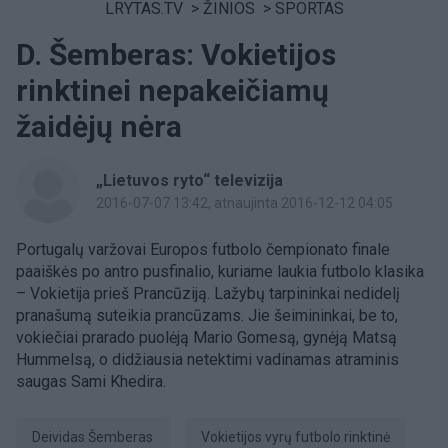
LRYTAS.TV
>
ŽINIOS
>
SPORTAS
D. Šemberas: Vokietijos
rinktinei nepakeičiamų
žaidėjų nėra
„Lietuvos ryto“ televizija
2016-07-07 13:42
, atnaujinta 2016-12-12 04:05
Portugalų varžovai Europos futbolo čempionato finale
paaiškės po antro pusfinalio, kuriame laukia futbolo klasika
– Vokietija prieš Prancūziją. Lažybų tarpininkai nedidelį
pranašumą suteikia prancūzams. Jie šeimininkai, be to,
vokiečiai prarado puolėją Mario Gomesą, gynėją Matsą
Hummelsą, o didžiausia netektimi vadinamas atraminis
saugas Sami Khedira.
Deividas Šemberas
Vokietijos vyrų futbolo rinktinė