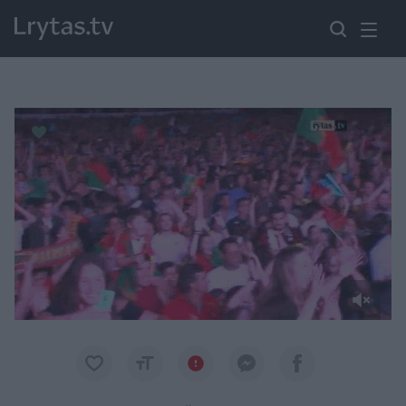
Paremkite Ukrainą