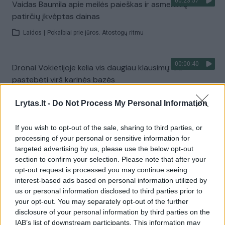
00:23:57
Vaidas Baumila apie meilės paieškas ir asmeninių
patirčių įkvėptas dainas
Laidos
|
Pokalbiai prie jūros. Atostogų ritmu
00:00:40
Dronai Vokietijoje kelia vis daugiau klausimų: du
pastebėti virš karinės bazės
Žinios
|
Pasaulis
Lrytas.lt -
Do Not Process My Personal Information
If you wish to opt-out of the sale, sharing to third parties, or
Visi įrašai
processing of your personal or sensitive information for
targeted advertising by us, please use the below opt-out
section to confirm your selection. Please note that after your
opt-out request is processed you may continue seeing
Žiūrimiausi įrašai
interest-based ads based on personal information utilized by
us or personal information disclosed to third parties prior to
your opt-out. You may separately opt-out of the further
00:00:30
Vaizdai iš tragiškos avarijos Vilniaus r.: dviejų moterų ir
disclosure of your personal information by third parties on the
IAB’s list of downstream participants. This information may