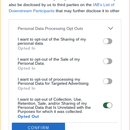
vaiko gyvybių išgelbėti nepavyko
also be disclosed by us to third parties on the
IAB’s List of
Žinios
|
Lietuvos diena
Downstream Participants
that may further disclose it to other
third parties.
00:00:57
Personal Data Processing Opt Outs
Savaitės vidurys nusimato karštas: temperatūra kils iki
32 laipsnių šilumos
I want to opt-out of the Sharing of my
personal data.
Žinios
|
Orai
Opted In
I want to opt-out of the Sale of my
Personal Data.
00:15:54
V. Zalužno pasisakymą laiko bandymu įsitvirtinti
Opted In
Ukrainos politikoje: jis yra neteisus
I want to opt-out of processing my
Laidos
|
Nauja diena
Personal Data for Targeted Advertising.
Opted In
I want to opt-out of Collection, Use,
00:00:59
Nufilmavo, kaip patvino Vilniaus Vakarinis aplinkkelis:
Retention, Sale, and/or Sharing of my
Personal Data that Is Unrelated with the
vaizdas pribloškia
Purposes for which it was collected.
Opted Out
Žinios
|
Lietuvos diena
CONFIRM