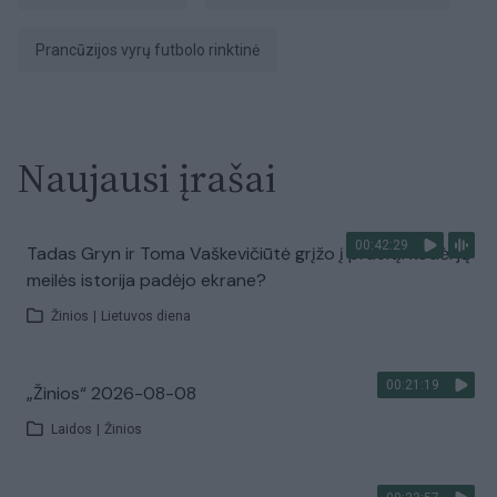
Prancūzijos vyrų futbolo rinktinė
Naujausi įrašai
00:42:29
Tadas Gryn ir Toma Vaškevičiūtė grįžo į praeitį: kodėl jų
meilės istorija padėjo ekrane?
Žinios
|
Lietuvos diena
00:21:19
„Žinios“ 2026-08-08
Laidos
|
Žinios