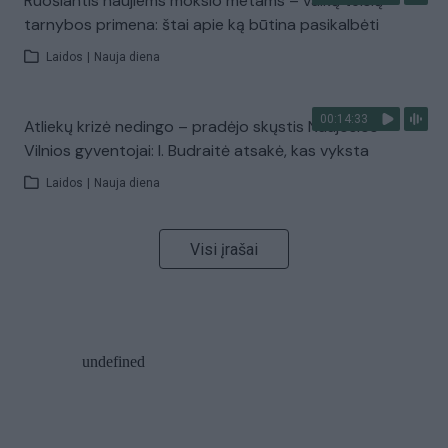
Ruošiantis naujiems mokslo metams – vaikų teisių
tarnybos primena: štai apie ką būtina pasikalbėti
Laidos
|
Nauja diena
00:14:33
Atliekų krizė nedingo – pradėjo skųstis Naujosios
Vilnios gyventojai: I. Budraitė atsakė, kas vyksta
Laidos
|
Nauja diena
Visi įrašai