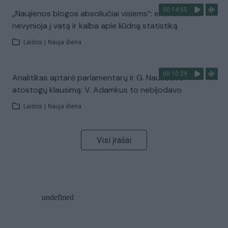
00:14:55
„Naujienos blogos absoliučiai visiems“: ekonomistas
nevynioja į vatą ir kalba apie liūdną statistiką
Laidos
|
Nauja diena
00:10:29
Analitikas aptarė parlamentarų ir G. Nausėdos
atostogų klausimą: V. Adamkus to nebijodavo
Laidos
|
Nauja diena
Visi įrašai