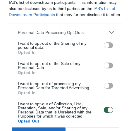
Pateikė daugiau detalių apie iš tėvų paimtus šešis
IAB’s list of downstream participants. This information may
vaikus: jiems kilusi grėsmė
also be disclosed by us to third parties on the
IAB’s List of
Downstream Participants
that may further disclose it to other
Žinios
|
Lietuvos diena
third parties.
Personal Data Processing Opt Outs
00:00:30
Vaizdai iš tragiškos avarijos Vilniaus r.: dviejų moterų ir
I want to opt-out of the Sharing of my
vaiko gyvybių išgelbėti nepavyko
personal data.
Opted In
Žinios
|
Lietuvos diena
I want to opt-out of the Sale of my
Personal Data.
Opted In
00:00:59
Nufilmavo, kaip patvino Vilniaus Vakarinis aplinkkelis:
vaizdas pribloškia
I want to opt-out of processing my
Personal Data for Targeted Advertising.
Žinios
|
Lietuvos diena
Opted In
I want to opt-out of Collection, Use,
Retention, Sale, and/or Sharing of my
00:02:01
„Pagarba pirmajai premjerei“: pasidalijo jautriais
Personal Data that Is Unrelated with the
Purposes for which it was collected.
prisiminimais apie Kazimierą Prunskienę
Opted Out
Žinios
|
Lietuvos diena