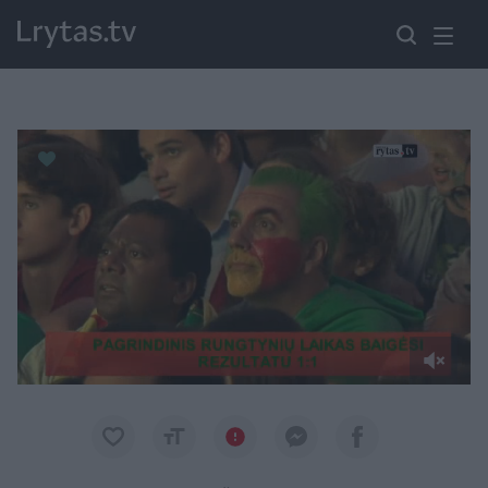
Paremkite Ukrainą