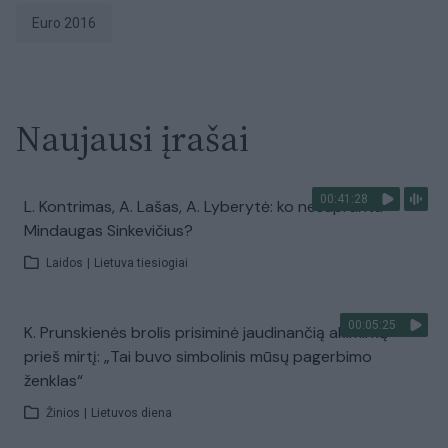
Euro 2016
Naujausi įrašai
00:41:28
L. Kontrimas, A. Lašas, A. Lyberytė: ko nesupranta
Mindaugas Sinkevičius?
Laidos
|
Lietuva tiesiogiai
00:05:25
K. Prunskienės brolis prisiminė jaudinančią akimirką
prieš mirtį: „Tai buvo simbolinis mūsų pagerbimo
ženklas“
Žinios
|
Lietuvos diena