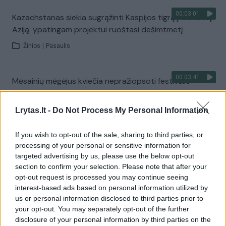
00:03:01
Kazachstanas siekia sugrąžinti Kaspijos tigrą į Centrinę
Aziją: ypatingam projektui ruoštasi dešimtmetį
Žinios
|
Pasaulis
00:03:41
Mėsainių mėgėjus kviečia nepražiopsoti festivalio
Vilniuje: atskleidė populiariausią paruošimo būdą
Lrytas.lt -
Žinios
|
Lietuvos diena
Do Not Process My Personal Information
If you wish to opt-out of the sale, sharing to third parties, or
Visi įrašai
processing of your personal or sensitive information for
targeted advertising by us, please use the below opt-out
section to confirm your selection. Please note that after your
opt-out request is processed you may continue seeing
Žiūrimiausi įrašai
interest-based ads based on personal information utilized by
us or personal information disclosed to third parties prior to
your opt-out. You may separately opt-out of the further
disclosure of your personal information by third parties on the
00:00:49