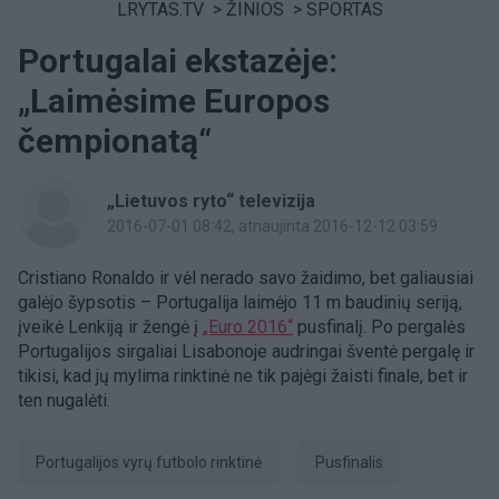
LRYTAS.TV
>
ŽINIOS
>
SPORTAS
Portugalai ekstazėje:
„Laimėsime Europos
čempionatą“
„Lietuvos ryto“ televizija
2016-07-01 08:42
, atnaujinta 2016-12-12 03:59
Cristiano Ronaldo ir vėl nerado savo žaidimo, bet galiausiai
galėjo šypsotis – Portugalija laimėjo 11 m baudinių seriją,
įveikė Lenkiją ir žengė į
„Euro 2016“
pusfinalį. Po pergalės
Portugalijos sirgaliai Lisabonoje audringai šventė pergalę ir
tikisi, kad jų mylima rinktinė ne tik pajėgi žaisti finale, bet ir
ten nugalėti.
Portugalijos vyrų futbolo rinktinė
pusfinalis