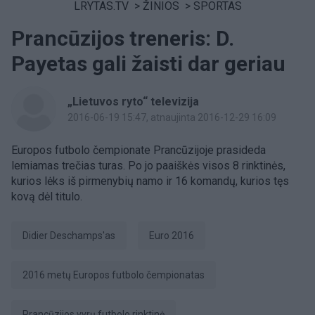
LRYTAS.TV
>
ŽINIOS
>
SPORTAS
Prancūzijos treneris: D.
Payetas gali žaisti dar geriau
„Lietuvos ryto“ televizija
2016-06-19 15:47
, atnaujinta 2016-12-29 16:09
Europos futbolo čempionate Prancūzijoje prasideda
lemiamas trečias turas. Po jo paaiškės visos 8 rinktinės,
kurios lėks iš pirmenybių namo ir 16 komandų, kurios tęs
kovą dėl titulo.
Didier Deschamps'as
Euro 2016
2016 metų Europos futbolo čempionatas
Prancūzijos vyrų futbolo rinktinė