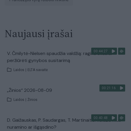
Naujausi įrašai
00:44:27
V. Čmilytė-Nielsen spaudžia valdžią: ragina skubiai
peržiūrėti gynybos susitarimą
Laidos
|
ELTA savaitė
00:21:16
„Žinios“ 2026-08-09
Laidos
|
Žinios
00:40:48
D. Gaižauskas, P. Saudargas, T. Martinaitis: valdžia mus
nuramino ar išgąsdino?