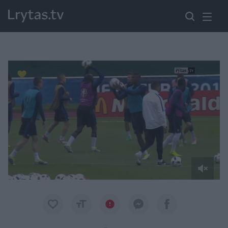
Paremkite Ukrainą