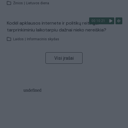
Žinios
|
Lietuvos diena
00:10:21
Kodėl apklausos internete ir politikų reitingai
tarprinkiminiu laikotarpiu dažnai nieko nereiškia?
Laidos
|
Informacinis skydas
Visi įrašai