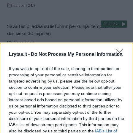
Laidos
|
24/7
00:00:52
Savaitės pradžia su lietumi ir perkūnija: temperatūra
dar sieks 30 laipsnių
Žinios
|
Orai
Lrytas.lt -
Do Not Process My Personal Information
Visi įrašai
If you wish to opt-out of the sale, sharing to third parties, or
processing of your personal or sensitive information for
targeted advertising by us, please use the below opt-out
Žiūrimiausi įrašai
section to confirm your selection. Please note that after your
opt-out request is processed you may continue seeing
interest-based ads based on personal information utilized by
us or personal information disclosed to third parties prior to
00:00:30
Vaizdai iš tragiškos avarijos Vilniaus r.: dviejų moterų ir
your opt-out. You may separately opt-out of the further
disclosure of your personal information by third parties on the
vaiko gyvybių išgelbėti nepavyko
IAB’s list of downstream participants. This information may
Žinios
|
Lietuvos diena
also be disclosed by us to third parties on the
IAB’s List of