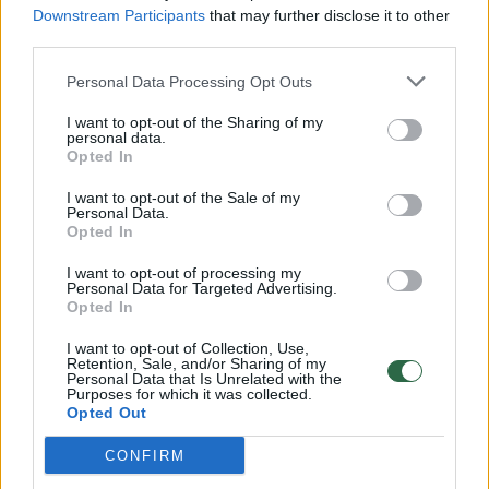
Downstream Participants
that may further disclose it to other
third parties.
00:00:57
Savaitės vidurys nusimato karštas: temperatūra kils iki
Personal Data Processing Opt Outs
32 laipsnių šilumos
I want to opt-out of the Sharing of my
Žinios
|
Orai
personal data.
Opted In
00:15:54
V. Zalužno pasisakymą laiko bandymu įsitvirtinti
I want to opt-out of the Sale of my
Personal Data.
Ukrainos politikoje: jis yra neteisus
Opted In
Laidos
|
Nauja diena
I want to opt-out of processing my
Personal Data for Targeted Advertising.
Opted In
00:00:57
Sinoptikai atsakė, kokiais orais užbaigsime darbo
I want to opt-out of Collection, Use,
savaitę: karščiai atsitrauks
Retention, Sale, and/or Sharing of my
Personal Data that Is Unrelated with the
Purposes for which it was collected.
Žinios
|
Orai
Opted Out
CONFIRM
Visi įrašai