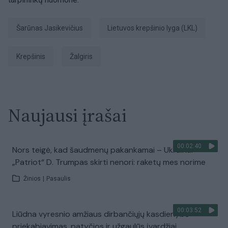
Šarūnas Jasikevičius
Lietuvos krepšinio lyga (LKL)
Krepšinis
Žalgiris
Naujausi įrašai
00:02:40
Nors teigė, kad šaudmenų pakankamai – Ukrainai
„Patriot“ D. Trumpas skirti nenori: raketų mes norime
Žinios
|
Pasaulis
00:03:52
Liūdna vyresnio amžiaus dirbančiųjų kasdienybė –
priekabiavimas, patyčios ir užgaulūs įvardžiai