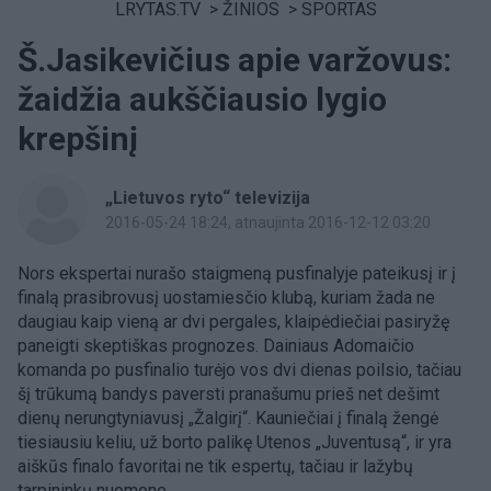
LRYTAS.TV
>
ŽINIOS
>
SPORTAS
Š.Jasikevičius apie varžovus:
žaidžia aukščiausio lygio
krepšinį
„Lietuvos ryto“ televizija
2016-05-24 18:24
, atnaujinta 2016-12-12 03:20
Nors ekspertai nurašo staigmeną pusfinalyje pateikusį ir į
finalą prasibrovusį uostamiesčio klubą, kuriam žada ne
daugiau kaip vieną ar dvi pergales, klaipėdiečiai pasiryžę
paneigti skeptiškas prognozes. Dainiaus Adomaičio
komanda po pusfinalio turėjo vos dvi dienas poilsio, tačiau
šį trūkumą bandys paversti pranašumu prieš net dešimt
dienų nerungtyniavusį „Žalgirį“. Kauniečiai į finalą žengė
tiesiausiu keliu, už borto palikę Utenos „Juventusą“, ir yra
aiškūs finalo favoritai ne tik espertų, tačiau ir lažybų
tarpininkų nuomone.