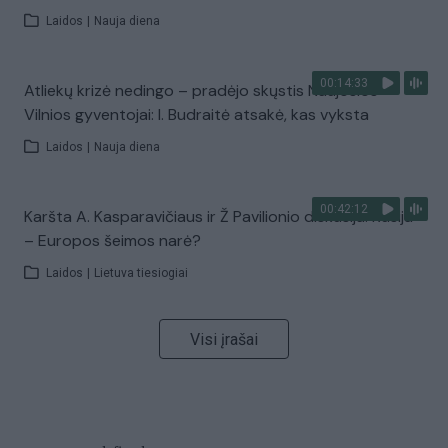
Laidos
|
Nauja diena
00:14:33
Atliekų krizė nedingo – pradėjo skųstis Naujosios
Vilnios gyventojai: I. Budraitė atsakė, kas vyksta
Laidos
|
Nauja diena
00:42:12
Karšta A. Kasparavičiaus ir Ž Pavilionio diskusija: Rusija
– Europos šeimos narė?
Laidos
|
Lietuva tiesiogiai
Visi įrašai