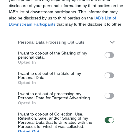
disclosure of your personal information by third parties on the
IAB’s list of downstream participants. This information may
00:00:30
also be disclosed by us to third parties on the
IAB’s List of
Vaizdai iš tragiškos avarijos Vilniaus r.: dviejų moterų ir
Downstream Participants
that may further disclose it to other
vaiko gyvybių išgelbėti nepavyko
third parties.
Žinios
|
Lietuvos diena
Personal Data Processing Opt Outs
I want to opt-out of the Sharing of my
00:00:57
Savaitės vidurys nusimato karštas: temperatūra kils iki
personal data.
Opted In
32 laipsnių šilumos
I want to opt-out of the Sale of my
Žinios
|
Orai
Personal Data.
Opted In
00:00:59
Nufilmavo, kaip patvino Vilniaus Vakarinis aplinkkelis:
I want to opt-out of processing my
Personal Data for Targeted Advertising.
vaizdas pribloškia
Opted In
Žinios
|
Lietuvos diena
I want to opt-out of Collection, Use,
Retention, Sale, and/or Sharing of my
Personal Data that Is Unrelated with the
Purposes for which it was collected.
00:15:54
V. Zalužno pasisakymą laiko bandymu įsitvirtinti
Opted Out