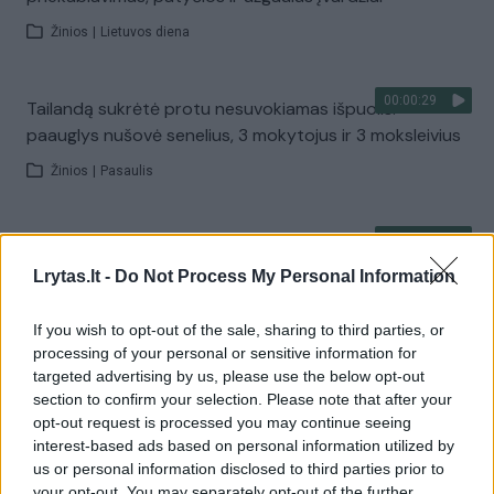
Žinios
|
Lietuvos diena
00:00:29
Tailandą sukrėtė protu nesuvokiamas išpuolis:
paauglys nušovė senelius, 3 mokytojus ir 3 moksleivius
Žinios
|
Pasaulis
00:02:08
Aukštaitijos pučiamųjų orkestras Nyderlanduose
apgynė čempionų vardą
Lrytas.lt -
Do Not Process My Personal Information
Žinios
|
Lietuvos diena
If you wish to opt-out of the sale, sharing to third parties, or
processing of your personal or sensitive information for
targeted advertising by us, please use the below opt-out
Visi įrašai
section to confirm your selection. Please note that after your
opt-out request is processed you may continue seeing
interest-based ads based on personal information utilized by
us or personal information disclosed to third parties prior to
Žiūrimiausi įrašai
your opt-out. You may separately opt-out of the further