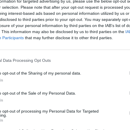
formation for targeted advertising by us, please use the below opt-out s
įsit
Marijampolės Sūduva-Mantinga
Kauno Žalgiris-2
r selection. Please note that after your opt-out request is processed y
net
eing interest-based ads based on personal information utilized by us or
disclosed to third parties prior to your opt-out. You may separately opt-
losure of your personal information by third parties on the IAB’s list of
. This information may also be disclosed by us to third parties on the
IA
Participants
that may further disclose it to other third parties.
Visi įrašai
2:40
00:03:52
mai –
Liūdna vyresnio amžiaus dirbančiųjų
l Data Processing Opt Outs
nenori:
kasdienybė – priekabiavimas, patyčios ir
užgaulūs įvardžiai
o opt-out of the Sharing of my personal data.
In
Žinios
|
Lietuvos diena
o opt-out of the Sale of my Personal Data.
0:29
00:02:08
In
mas
Aukštaitijos pučiamųjų orkestras
3
Nyderlanduose apgynė čempionų vardą
to opt-out of processing my Personal Data for Targeted
ing.
Žinios
|
Lietuvos diena
In