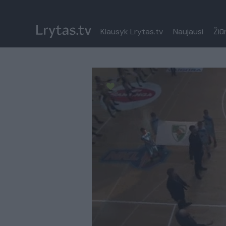
Klausyk Lrytas.tv
Naujausi
Žiū
Paremkite Ukrainą