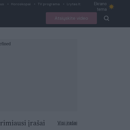
Ekrano
ius
Horoskopai
TV programa
Lrytas.lt
tema
Atsiųskite video
rimiausi įrašai
Visi įrašai