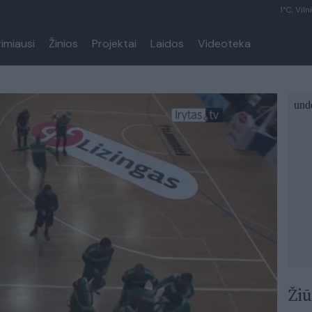
1°C, Viln
rimiausi
Žinios
Projektai
Laidos
Videoteka
Žiū