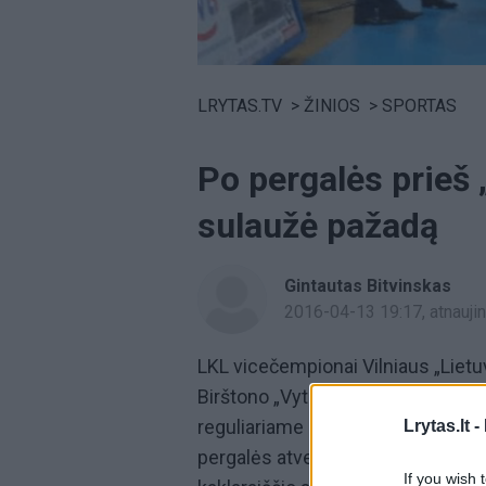
Volume
0%
LRYTAS.TV
>
ŽINIOS
>
SPORTAS
Po pergalės prieš 
sulaužė pažadą
Gintautas Bitvinskas
2016-04-13 19:17
, atnauj
LKL vicečempionai Vilniaus „Lietuv
Birštono „Vytautui“ 77:80, taip ga
reguliariame sezone. Dar prieš ma
Lrytas.lt -
pergalės atveju aikštėje padarys
s
If you wish 