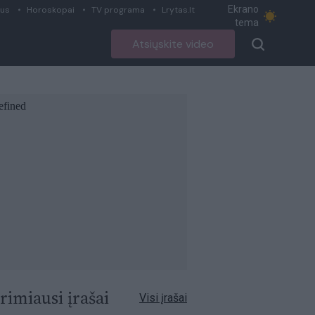
Ekrano
ius
Horoskopai
TV programa
Lrytas.lt
tema
Atsiųskite video
rimiausi įrašai
Visi įrašai