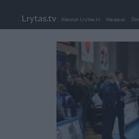
Klausyk Lrytas.tv
Naujausi
Žiū
Paremkite Ukrainą