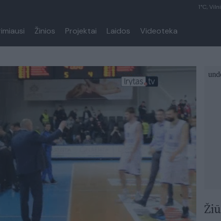
1°C, Viln
rimiausi
Žinios
Projektai
Laidos
Videoteka
Žiū