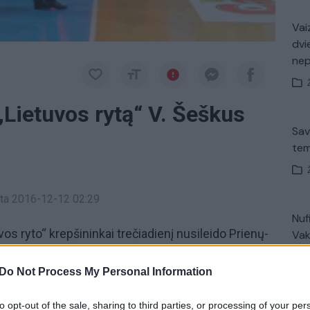
Vaiz
dvi
ne
„Lietuvos rytą“ V. Šeškus
Sav
tem
inta 2016-12-12 02:29
Nuf
os ryto“ krepšininkai trečiadienį nusileido Prienų-
Vak
rantuodami Kauno „Žalgiriui“ pirmąją vietą
čą „Vytauto“ treneris
Virginijus Šeškus
tikino, kad
Do Not Process My Personal Information
alto,
tačiau apsiribojo sveikinimais žaidėjams ir
Avar
to opt-out of the sale, sharing to third parties, or processing of your per