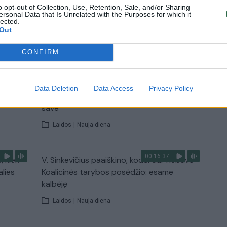
Žinios
|
Lietuvos diena
o opt-out of Collection, Use, Retention, Sale, and/or Sharing
ersonal Data that Is Unrelated with the Purposes for which it
lected.
Out
TV
Visi įrašai
CONFIRM
00:11:27
nio
Lietuvos pasiruošimą pavojams neigiamai
Data Deletion
Data Access
Privacy Policy
narė?
vertinantis šaulys: nustokime apgaudinėti
save
Laidos
|
Nauja diena
00:16:37
, kiek
V. Sinkevičius paaiškino, kodėl dar nebuvo
alies
Koalicinės tarybos posėdžio: esame
kalbėję
Laidos
|
Nauja diena