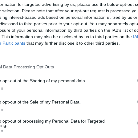
formation for targeted advertising by us, please use the below opt-out s
aut
r selection. Please note that after your opt-out request is processed y
eing interest-based ads based on personal information utilized by us or
Virginijus Šeškus
disclosed to third parties prior to your opt-out. You may separately opt-
losure of your personal information by third parties on the IAB’s list of
. This information may also be disclosed by us to third parties on the
IA
Participants
that may further disclose it to other third parties.
Visi įrašai
l Data Processing Opt Outs
0:57
00:42:12
aigsime
Karšta A. Kasparavičiaus ir Ž Pavilionio
o opt-out of the Sharing of my personal data.
diskusija: Rusija – Europos šeimos narė?
In
Laidos
|
Lietuva tiesiogiai
o opt-out of the Sale of my Personal Data.
In
2:33
00:04:00
dens
Kuprines pasvėrę specialistai įspėja apie
e:
pavojingą įprotį: tą daro daugiau nei pusė
to opt-out of processing my Personal Data for Targeted
ing.
pradinukų
In