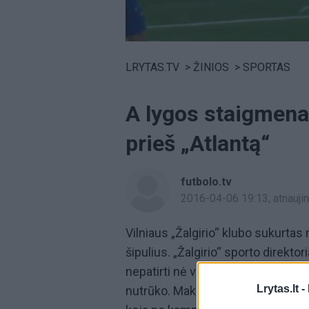
Volume
0%
LRYTAS.TV
>
ŽINIOS
>
SPORTAS
A lygos staigmena:
prieš „Atlantą“
futbolo.tv
2016-04-06 19:13
, atnauj
Vilniaus „Žalgirio“ klubo sukurta
šipulius. „Žalgirio“ sporto direkto
nepatirti nė vieno pralaimėjimo b
Lrytas.lt -
nutrūko. Maksimo Maksimovo (59) 