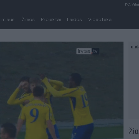
1°C, Viln
rimiausi
Žinios
Projektai
Laidos
Videoteka
Žiū