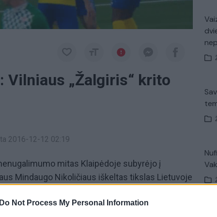
Vaiz
dvi
ne
 Vilniaus „Žalgiris“ krito
Sav
tem
inta 2016-12-12 02:19
Nuf
s nenugalimumo mitas Klaipėdoje subyrėjo į
Vak
riaus Mindaugo Nikoličiaus iškeltas tikslas Lietuvoje
uvo vykdomas penkis turus, bet trečiadienį kelionė
Do Not Process My Personal Information
smūgis galva ir Kazimiero Gniedojaus (74) taikli
V. 