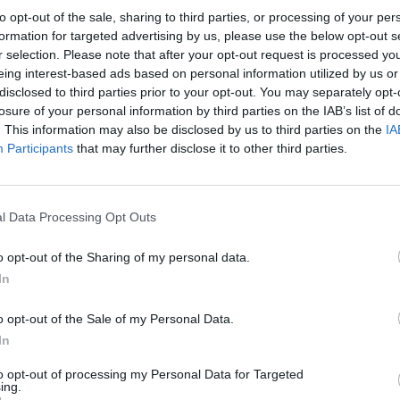
ai nykiai žaidusią „Žalgirio“ komandą, kuri per
įsit
to opt-out of the sale, sharing to third parties, or processing of your per
ugebėjo smūgiuoti į varžovų vartų plotą.
net
formation for targeted advertising by us, please use the below opt-out s
r selection. Please note that after your opt-out request is processed y
eing interest-based ads based on personal information utilized by us or
ris
Lietuvos futbolo A lyga
disclosed to third parties prior to your opt-out. You may separately opt-
losure of your personal information by third parties on the IAB’s list of
. This information may also be disclosed by us to third parties on the
IA
Participants
that may further disclose it to other third parties.
Visi įrašai
l Data Processing Opt Outs
2:40
00:03:52
mai –
Liūdna vyresnio amžiaus dirbančiųjų
o opt-out of the Sharing of my personal data.
nenori:
kasdienybė – priekabiavimas, patyčios ir
In
užgaulūs įvardžiai
Žinios
|
Lietuvos diena
o opt-out of the Sale of my Personal Data.
In
0:29
00:02:08
mas
to opt-out of processing my Personal Data for Targeted
Aukštaitijos pučiamųjų orkestras
ing.
3
Nyderlanduose apgynė čempionų vardą