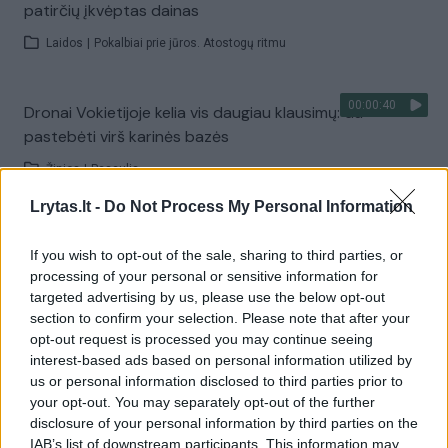
patirčių įkvėptas dainas
Laidos
|
Pokalbiai prie jūros. Atostogų ritmu
00:00:40
Dronai Vokietijoje kelia vis daugiau klausimų: du
pastebėti virš karinės bazės
Žinios
|
Pasaulis
Lrytas.lt -
Do Not Process My Personal Information
Visi įrašai
If you wish to opt-out of the sale, sharing to third parties, or
processing of your personal or sensitive information for
targeted advertising by us, please use the below opt-out
Žiūrimiausi įrašai
section to confirm your selection. Please note that after your
opt-out request is processed you may continue seeing
interest-based ads based on personal information utilized by
us or personal information disclosed to third parties prior to
00:00:30
Vaizdai iš tragiškos avarijos Vilniaus r.: dviejų moterų ir
your opt-out. You may separately opt-out of the further
disclosure of your personal information by third parties on the
vaiko gyvybių išgelbėti nepavyko
IAB’s list of downstream participants. This information may