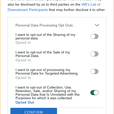
Žinios
|
Lietuvos diena
also be disclosed by us to third parties on the
IAB’s List of
Downstream Participants
that may further disclose it to other
third parties.
00:00:57
Savaitės vidurys nusimato karštas: temperatūra kils iki
Personal Data Processing Opt Outs
32 laipsnių šilumos
I want to opt-out of the Sharing of my
Žinios
|
Orai
personal data.
Opted In
00:15:54
V. Zalužno pasisakymą laiko bandymu įsitvirtinti
I want to opt-out of the Sale of my
Personal Data.
Ukrainos politikoje: jis yra neteisus
Opted In
Laidos
|
Nauja diena
I want to opt-out of processing my
Personal Data for Targeted Advertising.
Opted In
00:05:25
K. Prunskienės brolis prisiminė jaudinančią akimirką
I want to opt-out of Collection, Use,
prieš mirtį: „Tai buvo simbolinis mūsų pagerbimo
Retention, Sale, and/or Sharing of my
Personal Data that Is Unrelated with the
ženklas“
Purposes for which it was collected.
Opted Out
Žinios
|
Lietuvos diena
CONFIRM