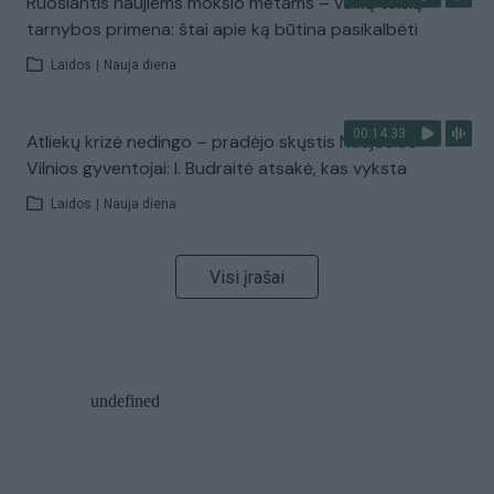
Ruošiantis naujiems mokslo metams – vaikų teisių
tarnybos primena: štai apie ką būtina pasikalbėti
Laidos
|
Nauja diena
00:14:33
Atliekų krizė nedingo – pradėjo skųstis Naujosios
Vilnios gyventojai: I. Budraitė atsakė, kas vyksta
Laidos
|
Nauja diena
Visi įrašai