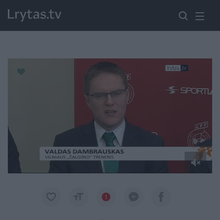
Paremkite Ukrainą