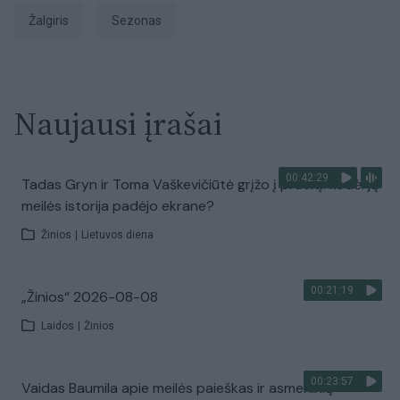
Žalgiris
sezonas
Naujausi įrašai
00:42:29
Tadas Gryn ir Toma Vaškevičiūtė grįžo į praeitį: kodėl jų
meilės istorija padėjo ekrane?
Žinios
|
Lietuvos diena
00:21:19
„Žinios“ 2026-08-08
Laidos
|
Žinios
00:23:57
Vaidas Baumila apie meilės paieškas ir asmeninių