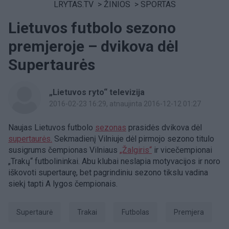
LRYTAS.TV
>
ŽINIOS
>
SPORTAS
Lietuvos futbolo sezono
premjeroje – dvikova dėl
Supertaurės
„Lietuvos ryto“ televizija
2016-02-23 16:29
, atnaujinta 2016-12-12 01:27
Naujas Lietuvos futbolo
sezonas
prasidės dvikova dėl
supertaurės.
Sekmadienį Vilniuje dėl pirmojo sezono titulo
susigrums čempionas Vilniaus
„Žalgiris“
ir vicečempionai
„Trakų“ futbolininkai. Abu klubai neslapia motyvacijos ir noro
iškovoti supertaurę, bet pagrindiniu sezono tikslu vadina
siekį tapti A lygos čempionais.
supertaurė
Trakai
Futbolas
premjera