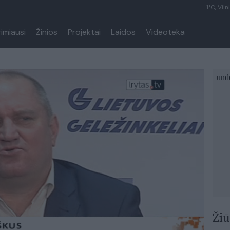
1°C, Viln
rimiausi
Žinios
Projektai
Laidos
Videoteka
Žiū