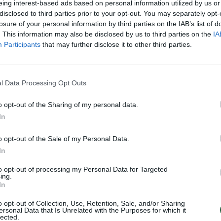
eing interest-based ads based on personal information utilized by us or
aut
disclosed to third parties prior to your opt-out. You may separately opt-
losure of your personal information by third parties on the IAB’s list of
. This information may also be disclosed by us to third parties on the
IA
Visi įrašai
Participants
that may further disclose it to other third parties.
1:05
00:00:44
Plinta audros vaizdai iš visos Lietuvos:
iai liko
netoli Druskininkų vėjas vertė ištisus
l Data Processing Opt Outs
medžius
o opt-out of the Sharing of my personal data.
Žinios
|
Orai
In
o opt-out of the Sale of my Personal Data.
0:44
00:00:57
auktas
Sinoptikai atsakė, kokiais orais užbaigsime
In
darbo savaitę: karščiai atsitrauks
to opt-out of processing my Personal Data for Targeted
Žinios
|
Orai
ing.
In
o opt-out of Collection, Use, Retention, Sale, and/or Sharing
ersonal Data that Is Unrelated with the Purposes for which it
TV
lected.
Visi įrašai