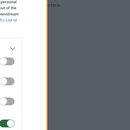
 personal
omobilis sužalojo dvi moteris
out of the
 downstream
Žinios
|
Lietuvos diena
B’s List of