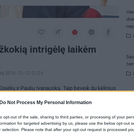
Vaiz
dvi
ne
žkokią intrigėlę laikėm
Sav
tem
a
inta 2016-12-12 01:24
sielių ir Paulių Ivanauską. Taip beveik du kėlinius
Nuf
irmojo pusfinalio rungtynės, kurios kauniečiai
Vak
Do Not Process My Personal Information
ono „Vytautą“ 90:67 (18:22, 21:18, 24:14, 27:13).
to opt-out of the sale, sharing to third parties, or processing of your per
urė
Krepšinis
Žalgiris
formation for targeted advertising by us, please use the below opt-out s
r selection. Please note that after your opt-out request is processed y
Avar