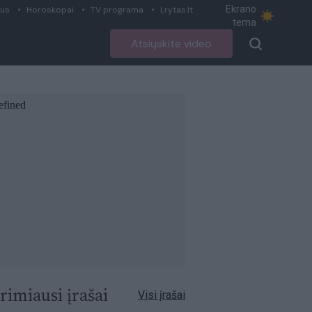
Ekrano
ius
Horoskopai
TV programa
Lrytas.lt
tema
Atsiųskite video
rimiausi įrašai
Visi įrašai