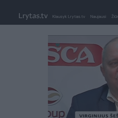
Klausyk Lrytas.tv
Naujausi
Žiū
Paremkite Ukrainą