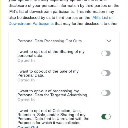
disclosure of your personal information by third parties on the
00:00:30
Vaizdai iš tragiškos avarijos Vilniaus r.: dviejų moterų ir
IAB’s list of downstream participants. This information may
also be disclosed by us to third parties on the
IAB’s List of
vaiko gyvybių išgelbėti nepavyko
Downstream Participants
that may further disclose it to other
Žinios
|
Lietuvos diena
third parties.
Personal Data Processing Opt Outs
00:00:57
Savaitės vidurys nusimato karštas: temperatūra kils iki
I want to opt-out of the Sharing of my
32 laipsnių šilumos
personal data.
Opted In
Žinios
|
Orai
I want to opt-out of the Sale of my
Personal Data.
Opted In
00:15:54
V. Zalužno pasisakymą laiko bandymu įsitvirtinti
Ukrainos politikoje: jis yra neteisus
I want to opt-out of processing my
Personal Data for Targeted Advertising.
Opted In
Laidos
|
Nauja diena
I want to opt-out of Collection, Use,
Retention, Sale, and/or Sharing of my
00:05:25
Personal Data that Is Unrelated with the
K. Prunskienės brolis prisiminė jaudinančią akimirką
Purposes for which it was collected.
prieš mirtį: „Tai buvo simbolinis mūsų pagerbimo
Opted Out