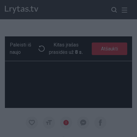
Paleisti iš
Kitas įrašas
Dar įspūdingiau – K. Porzingio dėjimas ir vėl nepaliko abejingų
Paremkite Ukrainą
Atšaukti
naujo
prasidės už
7 s.
00:19
00:19