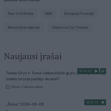
New York Knicks
NBA
Kristapas Porzingis
monstriškas dėjimas
Oklahoma City Thunder
Naujausi įrašai
00:42:29
Tadas Gryn ir Toma Vaškevičiūtė grįžo į praeitį: kodėl jų
meilės istorija padėjo ekrane?
Žinios
|
Lietuvos diena
00:21:19
„Žinios“ 2026-08-08