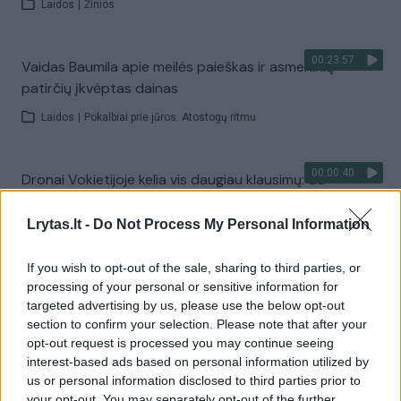
Laidos
|
Žinios
00:23:57
Vaidas Baumila apie meilės paieškas ir asmeninių
patirčių įkvėptas dainas
Laidos
|
Pokalbiai prie jūros. Atostogų ritmu
00:00:40
Dronai Vokietijoje kelia vis daugiau klausimų: du
pastebėti virš karinės bazės
Lrytas.lt -
Do Not Process My Personal Information
Žinios
|
Pasaulis
If you wish to opt-out of the sale, sharing to third parties, or
processing of your personal or sensitive information for
Visi įrašai
targeted advertising by us, please use the below opt-out
section to confirm your selection. Please note that after your
opt-out request is processed you may continue seeing
interest-based ads based on personal information utilized by
Žiūrimiausi įrašai
us or personal information disclosed to third parties prior to
your opt-out. You may separately opt-out of the further