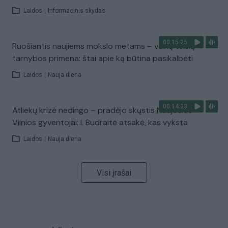
Laidos
|
Informacinis skydas
00:15:25
Ruošiantis naujiems mokslo metams – vaikų teisių
tarnybos primena: štai apie ką būtina pasikalbėti
Laidos
|
Nauja diena
00:14:33
Atliekų krizė nedingo – pradėjo skųstis Naujosios
Vilnios gyventojai: I. Budraitė atsakė, kas vyksta
Laidos
|
Nauja diena
Visi įrašai