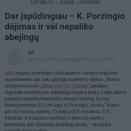
LRYTAS.TV
>
ŽINIOS
>
SPORTAS
Dar įspūdingiau – K. Porzingio
dėjimas ir vėl nepaliko
abejingų
AP
2016-01-27 08:26
, atnaujinta 2016-12-12 00:53
NBA
sirgalių simpatijas užkariaujantis Latvijos krepšinio
supertalentas dar sykį galingai sudrebino lankus. „Knicks“
rungtynėse prieš
„Oklahoma City Thunder“
puolėjas
sugebėjo peršokti per aukštaūgį Serge'ą Ibaką ir taip dėjimu
pataisyti netaiklų komandos draugo metimą. Iš viso
dvidešimtmetis 221 cm ūgio K.Porzingis „Knicks“ klubui
per 30 minučių surinko 15 taškų (3/8 dvitaškiai, 2/4
tritaškiai, 3/4 baudos metimai) ir atkovojo penkis
kamuolius, bet išnaudojo pražangų limitą – taisykles
pažeidė šešis kartus.