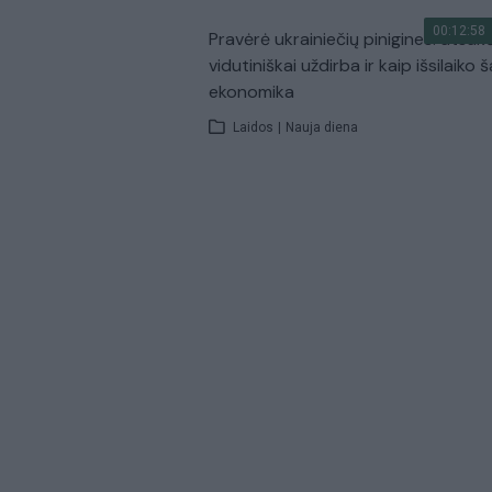
00:12:58
Pravėrė ukrainiečių pinigines: atsakė
vidutiniškai uždirba ir kaip išsilaiko š
ekonomika
Laidos
|
Nauja diena