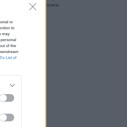
omobilis sužalojo dvi moteris
Žinios
|
Lietuvos diena
sonal or
ection to
ou may
 personal
out of the
 downstream
B’s List of