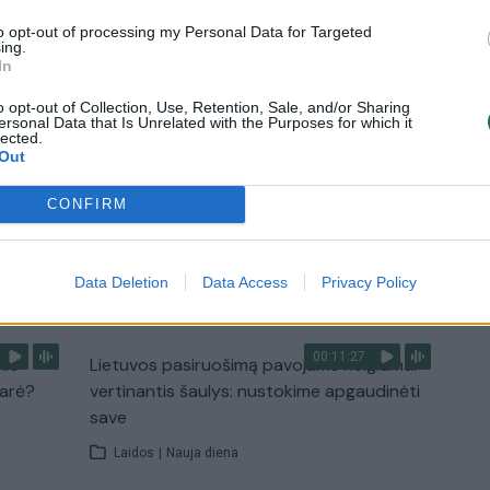
medžius
to opt-out of processing my Personal Data for Targeted
ing.
Žinios
|
Orai
In
o opt-out of Collection, Use, Retention, Sale, and/or Sharing
0:44
00:00:57
auktas
Sinoptikai atsakė, kokiais orais užbaigsime
ersonal Data that Is Unrelated with the Purposes for which it
lected.
darbo savaitę: karščiai atsitrauks
Out
Žinios
|
Orai
CONFIRM
TV
Data Deletion
Data Access
Privacy Policy
Visi įrašai
00:11:27
nio
Lietuvos pasiruošimą pavojams neigiamai
narė?
vertinantis šaulys: nustokime apgaudinėti
save
Laidos
|
Nauja diena