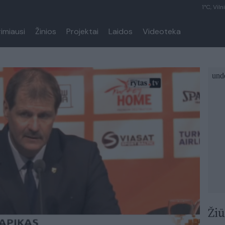
1°C, Viln
rimiausi
Žinios
Projektai
Laidos
Videoteka
Žiū