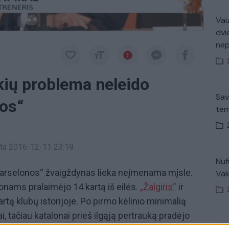
Vaiz
dvi
ne
škių problema neleido
Sav
nos“
tem
a
inta 2016-12-11 23:19
Nuf
Barselonos“ žvaigždynas lieka neįmenama mįsle.
Vak
lonams pralaimėjo 14 kartą iš eilės.
„Žalgiris“
ir
rtą klubų istorijoje. Po pirmo kėlinio minimalią
, tačiau katalonai prieš ilgąją pertrauką pradėjo
Avar