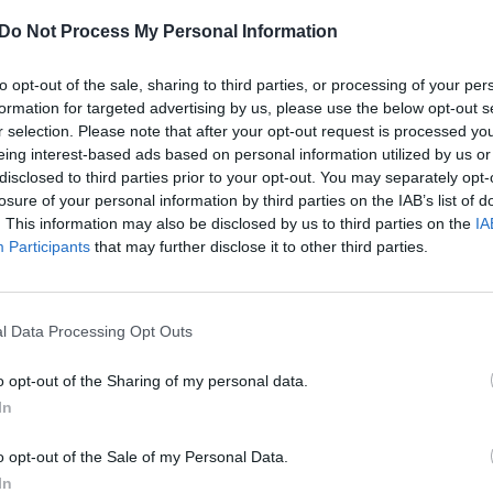
ų krepšio neradę žalgiriečiai ėmė strigti, o
aut
elis svarbius tolimus metimus. Antroje susitikimo
Do Not Process My Personal Information
padidinti pranašumą. „Žalgirio“ krepšininkai tik
to opt-out of the sale, sharing to third parties, or processing of your per
ažino atsilikimą ir pralaimėjo 78:85. Renaldas
formation for targeted advertising by us, please use the below opt-out s
s – 17 taškų. Tai buvo keturiolikta iš eilės
r selection. Please note that after your opt-out request is processed y
čius.
„Žalgiris“
su dviem pergalėm ir tiek pat
eing interest-based ads based on personal information utilized by us or
disclosed to third parties prior to your opt-out. You may separately opt-
ą.
losure of your personal information by third parties on the IAB’s list of
. This information may also be disclosed by us to third parties on the
IA
Participants
that may further disclose it to other third parties.
Eurolyga
Žalgiris
l Data Processing Opt Outs
Visi įrašai
o opt-out of the Sharing of my personal data.
In
1:05
00:00:44
Plinta audros vaizdai iš visos Lietuvos:
o opt-out of the Sale of my Personal Data.
iai liko
netoli Druskininkų vėjas vertė ištisus
In