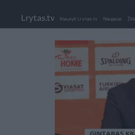
Klausyk Lrytas.tv
Naujausi
Žiū
Paremkite Ukrainą