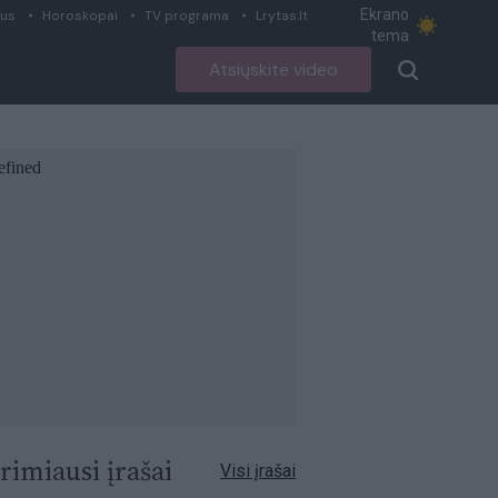
Ekrano
ius
Horoskopai
TV programa
Lrytas.lt
tema
Atsiųskite video
rimiausi įrašai
Visi įrašai