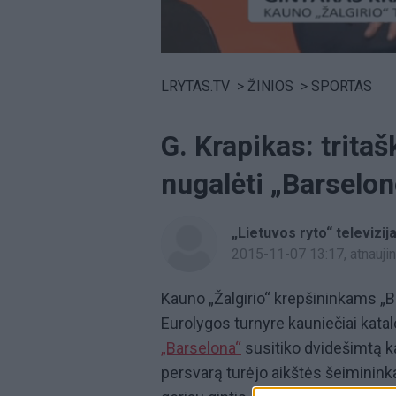
Volume
0%
LRYTAS.TV
>
ŽINIOS
>
SPORTAS
G. Krapikas: trita
nugalėti „Barselo
„Lietuvos ryto“ televizij
2015-11-07 13:17
, atnauj
Kauno „Žalgirio“ krepšininkams „
Eurolygos turnyre kauniečiai kata
„Barselona“
susitiko dvidešimtą ka
persvarą turėjo aikštės šeimininkai