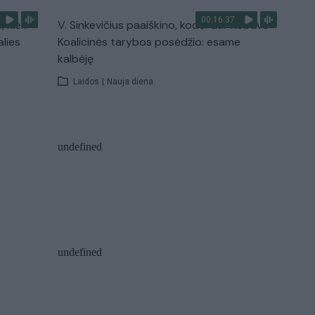
00:16:37
, kiek
V. Sinkevičius paaiškino, kodėl dar nebuvo
alies
Koalicinės tarybos posėdžio: esame
kalbėję
Laidos
|
Nauja diena