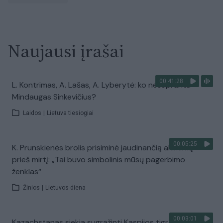
Naujausi įrašai
00:41:28
L. Kontrimas, A. Lašas, A. Lyberytė: ko nesupranta
Mindaugas Sinkevičius?
Laidos
|
Lietuva tiesiogiai
00:05:25
K. Prunskienės brolis prisiminė jaudinančią akimirką
prieš mirtį: „Tai buvo simbolinis mūsų pagerbimo
ženklas“
Žinios
|
Lietuvos diena
00:03:01
Kazachstanas siekia sugrąžinti Kaspijos tigrą į Centrinę