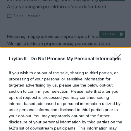
Aziją: ypatingam projektui ruoštasi dešimtmetį
Žinios
|
Pasaulis
00:03:41
Mėsainių mėgėjus kviečia nepražiopsoti festivalio
Vilniuje: atskleidė populiariausią paruošimo būdą
Žinios
|
Lietuvos diena
Lrytas.lt -
Do Not Process My Personal Information
Visi įrašai
If you wish to opt-out of the sale, sharing to third parties, or
processing of your personal or sensitive information for
targeted advertising by us, please use the below opt-out
section to confirm your selection. Please note that after your
Žiūrimiausi įrašai
opt-out request is processed you may continue seeing
interest-based ads based on personal information utilized by
us or personal information disclosed to third parties prior to
your opt-out. You may separately opt-out of the further
00:00:49
Pateikė daugiau detalių apie iš tėvų paimtus šešis
disclosure of your personal information by third parties on the
vaikus: jiems kilusi grėsmė
IAB’s list of downstream participants. This information may