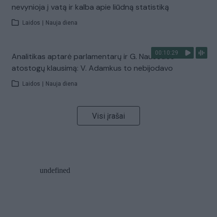
nevynioja į vatą ir kalba apie liūdną statistiką
Laidos
|
Nauja diena
00:10:29
Analitikas aptarė parlamentarų ir G. Nausėdos
atostogų klausimą: V. Adamkus to nebijodavo
Laidos
|
Nauja diena
Visi įrašai