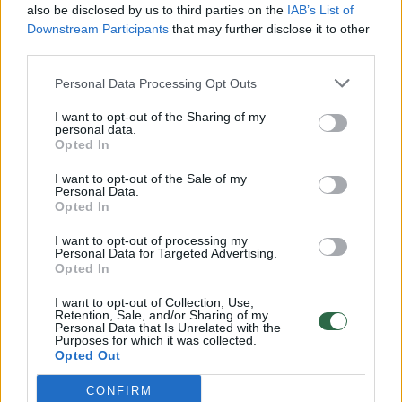
also be disclosed by us to third parties on the
IAB’s List of
Žinios
|
Lietuvos diena
Downstream Participants
that may further disclose it to other
third parties.
00:00:30
Vaizdai iš tragiškos avarijos Vilniaus r.: dviejų moterų ir
Personal Data Processing Opt Outs
vaiko gyvybių išgelbėti nepavyko
I want to opt-out of the Sharing of my
personal data.
Žinios
|
Lietuvos diena
Opted In
I want to opt-out of the Sale of my
00:00:59
Personal Data.
Nufilmavo, kaip patvino Vilniaus Vakarinis aplinkkelis:
Opted In
vaizdas pribloškia
I want to opt-out of processing my
Žinios
|
Lietuvos diena
Personal Data for Targeted Advertising.
Opted In
I want to opt-out of Collection, Use,
00:02:01
„Pagarba pirmajai premjerei“: pasidalijo jautriais
Retention, Sale, and/or Sharing of my
Personal Data that Is Unrelated with the
prisiminimais apie Kazimierą Prunskienę
Purposes for which it was collected.
Opted Out
Žinios
|
Lietuvos diena
CONFIRM