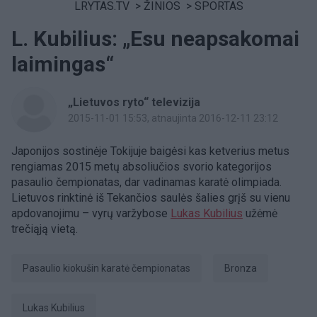
LRYTAS.TV
>
ŽINIOS
>
SPORTAS
L. Kubilius: „Esu neapsakomai
laimingas“
„Lietuvos ryto“ televizija
2015-11-01 15:53
, atnaujinta 2016-12-11 23:12
Japonijos sostinėje Tokijuje baigėsi kas ketverius metus
rengiamas 2015 metų absoliučios svorio kategorijos
pasaulio čempionatas, dar vadinamas karatė olimpiada.
Lietuvos rinktinė iš Tekančios saulės šalies grįš su vienu
apdovanojimu – vyrų varžybose
Lukas Kubilius
užėmė
trečiąją vietą.
pasaulio kiokušin karatė čempionatas
bronza
Lukas Kubilius