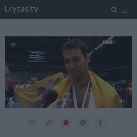
Paremkite Ukrainą