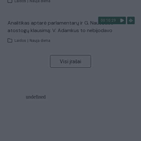
Laidos
|
Nauja diena
00:10:29
Analitikas aptarė parlamentarų ir G. Nausėdos
atostogų klausimą: V. Adamkus to nebijodavo
Laidos
|
Nauja diena
Visi įrašai