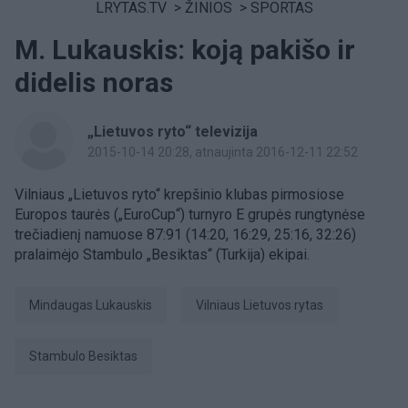
LRYTAS.TV
>
ŽINIOS
>
SPORTAS
M. Lukauskis: koją pakišo ir
didelis noras
„Lietuvos ryto“ televizija
2015-10-14 20:28
, atnaujinta 2016-12-11 22:52
Vilniaus „Lietuvos ryto“ krepšinio klubas pirmosiose
Europos taurės („EuroCup“) turnyro E grupės rungtynėse
trečiadienį namuose 87:91 (14:20, 16:29, 25:16, 32:26)
pralaimėjo Stambulo „Besiktas“ (Turkija) ekipai.
Mindaugas Lukauskis
Vilniaus Lietuvos rytas
Stambulo Besiktas