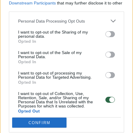
Downstream Participants
that may further disclose it to other
third parties.
00:00:30
Vaizdai iš tragiškos avarijos Vilniaus r.: dviejų moterų ir
vaiko gyvybių išgelbėti nepavyko
Personal Data Processing Opt Outs
Žinios
|
Lietuvos diena
I want to opt-out of the Sharing of my
personal data.
Opted In
00:00:59
Nufilmavo, kaip patvino Vilniaus Vakarinis aplinkkelis:
I want to opt-out of the Sale of my
Personal Data.
vaizdas pribloškia
Opted In
Žinios
|
Lietuvos diena
I want to opt-out of processing my
Personal Data for Targeted Advertising.
Opted In
00:02:01
„Pagarba pirmajai premjerei“: pasidalijo jautriais
I want to opt-out of Collection, Use,
prisiminimais apie Kazimierą Prunskienę
Retention, Sale, and/or Sharing of my
Personal Data that Is Unrelated with the
Purposes for which it was collected.
Žinios
|
Lietuvos diena
Opted Out
CONFIRM
Visi įrašai