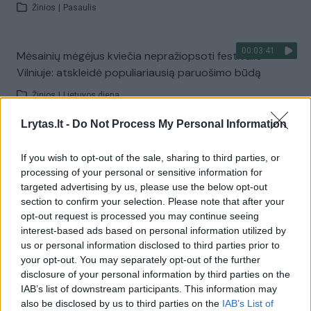
Žinios
|
Pasaulis
00:03:41
Mėsainių mėgėjus kviečia nepražiopsoti festivalio
Vilniuje: atskleidė populiariausią paruošimo būdą
Žinios
|
Lietuvos diena
Lrytas.lt -
Do Not Process My Personal Information
Visi įrašai
If you wish to opt-out of the sale, sharing to third parties, or
processing of your personal or sensitive information for
targeted advertising by us, please use the below opt-out
Žiūrimiausi įrašai
section to confirm your selection. Please note that after your
opt-out request is processed you may continue seeing
interest-based ads based on personal information utilized by
us or personal information disclosed to third parties prior to
00:00:49
Pateikė daugiau detalių apie iš tėvų paimtus šešis
your opt-out. You may separately opt-out of the further
vaikus: jiems kilusi grėsmė
disclosure of your personal information by third parties on the
IAB’s list of downstream participants. This information may
Žinios
|
Lietuvos diena
also be disclosed by us to third parties on the
IAB’s List of