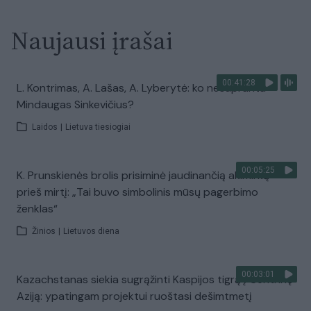
Naujausi įrašai
00:41:28
L. Kontrimas, A. Lašas, A. Lyberytė: ko nesupranta
Mindaugas Sinkevičius?
Laidos
|
Lietuva tiesiogiai
00:05:25
K. Prunskienės brolis prisiminė jaudinančią akimirką
prieš mirtį: „Tai buvo simbolinis mūsų pagerbimo
ženklas“
Žinios
|
Lietuvos diena
00:03:01
Kazachstanas siekia sugrąžinti Kaspijos tigrą į Centrinę
Aziją: ypatingam projektui ruoštasi dešimtmetį