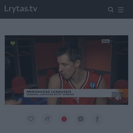
Paremkite Ukrainą