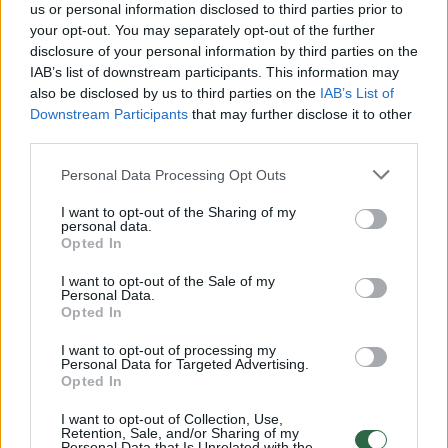
us or personal information disclosed to third parties prior to
your opt-out. You may separately opt-out of the further
Žiūrimiausi įrašai
disclosure of your personal information by third parties on the
IAB’s list of downstream participants. This information may
also be disclosed by us to third parties on the
IAB’s List of
Downstream Participants
that may further disclose it to other
00:00:30
Vaizdai iš tragiškos avarijos Vilniaus r.: dviejų moterų ir
third parties.
vaiko gyvybių išgelbėti nepavyko
Personal Data Processing Opt Outs
Žinios
|
Lietuvos diena
I want to opt-out of the Sharing of my
personal data.
Opted In
00:00:57
Savaitės vidurys nusimato karštas: temperatūra kils iki
32 laipsnių šilumos
I want to opt-out of the Sale of my
Personal Data.
Opted In
Žinios
|
Orai
I want to opt-out of processing my
Personal Data for Targeted Advertising.
00:15:54
V. Zalužno pasisakymą laiko bandymu įsitvirtinti
Opted In
Ukrainos politikoje: jis yra neteisus
I want to opt-out of Collection, Use,
Retention, Sale, and/or Sharing of my
Laidos
|
Nauja diena
Personal Data that Is Unrelated with the