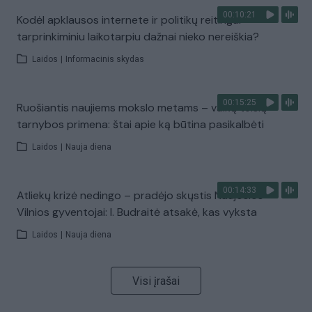
00:10:21
Kodėl apklausos internete ir politikų reitingai
tarprinkiminiu laikotarpiu dažnai nieko nereiškia?
Laidos
|
Informacinis skydas
00:15:25
Ruošiantis naujiems mokslo metams – vaikų teisių
tarnybos primena: štai apie ką būtina pasikalbėti
Laidos
|
Nauja diena
00:14:33
Atliekų krizė nedingo – pradėjo skųstis Naujosios
Vilnios gyventojai: I. Budraitė atsakė, kas vyksta
Laidos
|
Nauja diena
Visi įrašai