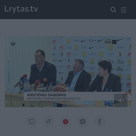
Paremkite Ukrainą