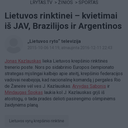
LRYTAS.TV
>
ŽINIOS
>
SPORTAS
Lietuvos rinktinei – kvietimai
iš JAV, Brazilijos ir Argentinos
„Lietuvos ryto“ televizija
2015-10-06 14:19
, atnaujinta 2016-12-11 22:43
Jonas Kazlauskas
lieka Lietuvos krepšinio rinktinės
trenerio poste. Nors po sidabrinio Europos čempionato
strategas mįslingai kalbėjo apie ateitį, krepšinio federacijos
vadovai neabejoja, kad nacionalinę komandą į pergales Rio
de Žaneire vėl ves J. Kazlauskas.
Arvydas Sabonis
ir
Mindaugas Špokas
laukia kol J. Kazlauskas grįš iš
atostogų, o tada pradės dėlioti pasirengimo olimpinėms
žaidynėms planą.
Lietuvos vyrų krepšinio rinktinė