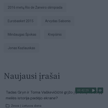
2016 metų Rio de Žaneiro olimpiada
Eurobasket 2015
Arvydas Sabonis
Mindaugas Špokas
Krepšinis
Jonas Kazlauskas
Naujausi įrašai
00:42:29
Tadas Gryn ir Toma Vaškevičiūtė grįžo į praeitį: kodėl jų
meilės istorija padėjo ekrane?
Žinios
|
Lietuvos diena