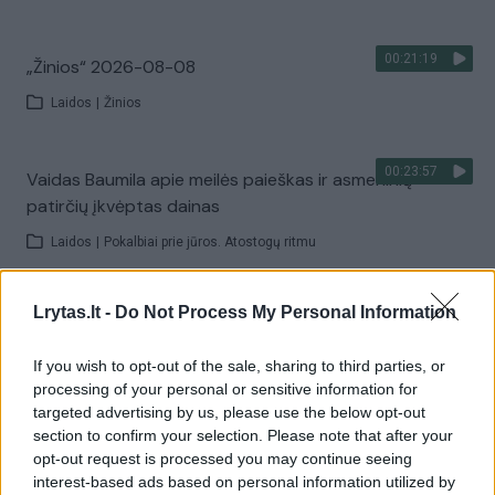
00:21:19
„Žinios“ 2026-08-08
Laidos
|
Žinios
00:23:57
Vaidas Baumila apie meilės paieškas ir asmeninių
patirčių įkvėptas dainas
Laidos
|
Pokalbiai prie jūros. Atostogų ritmu
Lrytas.lt -
Do Not Process My Personal Information
00:00:40
Dronai Vokietijoje kelia vis daugiau klausimų: du
pastebėti virš karinės bazės
If you wish to opt-out of the sale, sharing to third parties, or
Žinios
|
Pasaulis
processing of your personal or sensitive information for
targeted advertising by us, please use the below opt-out
section to confirm your selection. Please note that after your
Visi įrašai
opt-out request is processed you may continue seeing
interest-based ads based on personal information utilized by