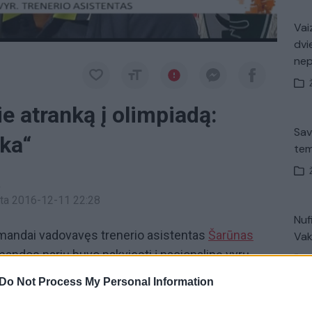
Vaiz
dvi
ne
ie atranką į olimpiadą:
Sav
ka“
tem
a
inta 2016-12-11 22:28
Nuf
komandai vadovavęs trenerio asistentas
Šarūnas
Vak
mandos narių buvo pakviesti į nacionalinę vyrų
nate. Pasak Š. Jasikevičiaus, tai malonu, tačiau ir
Do Not Process My Personal Information
sezonui. O antra vieta Europos krepšinio
V. 