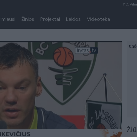
1°C, Viln
rimiausi
Žinios
Projektai
Laidos
Videoteka
Žiū