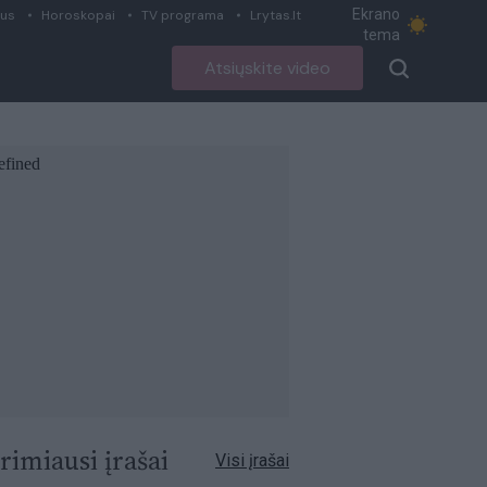
Ekrano
ius
Horoskopai
TV programa
Lrytas.lt
tema
Atsiųskite video
rimiausi įrašai
Visi įrašai