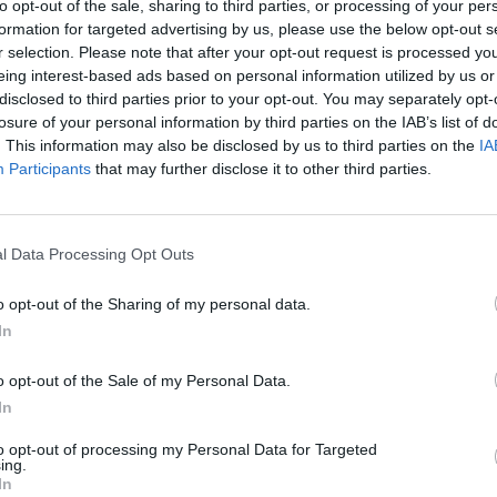
eliūdina.
to opt-out of the sale, sharing to third parties, or processing of your per
įsit
formation for targeted advertising by us, please use the below opt-out s
net
r selection. Please note that after your opt-out request is processed y
vičius
atranka
Olimpiada
Žalgiris
eing interest-based ads based on personal information utilized by us or
disclosed to third parties prior to your opt-out. You may separately opt-
losure of your personal information by third parties on the IAB’s list of
. This information may also be disclosed by us to third parties on the
IA
Participants
that may further disclose it to other third parties.
Visi įrašai
l Data Processing Opt Outs
2:40
00:03:52
mai –
Liūdna vyresnio amžiaus dirbančiųjų
nenori:
kasdienybė – priekabiavimas, patyčios ir
o opt-out of the Sharing of my personal data.
užgaulūs įvardžiai
In
Žinios
|
Lietuvos diena
o opt-out of the Sale of my Personal Data.
In
0:29
00:02:08
mas
Aukštaitijos pučiamųjų orkestras
to opt-out of processing my Personal Data for Targeted
3
Nyderlanduose apgynė čempionų vardą
ing.
In