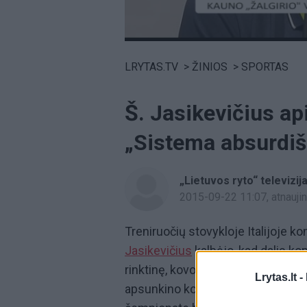
Volume
0%
LRYTAS.TV
>
ŽINIOS
>
SPORTAS
Š. Jasikevičius ap
„Sistema absurdiš
„Lietuvos ryto“ televizij
2015-09-22 11:07
, atnauj
Treniruočių stovykloje Italijoje 
Jasikevičius
kalbėjo, kad dalis ko
rinktinę, kovojusią Europos čempio
Lrytas.lt -
apsunkino komandos pasiruošimą 