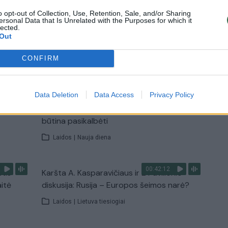
Žinios
|
Lietuvos diena
o opt-out of Collection, Use, Retention, Sale, and/or Sharing
ersonal Data that Is Unrelated with the Purposes for which it
lected.
Out
TV
CONFIRM
Visi įrašai
00:15:25
Data Deletion
Data Access
Privacy Policy
ų
Ruošiantis naujiems mokslo metams –
ažnai
vaikų teisių tarnybos primena: štai apie ką
būtina pasikalbėti
Laidos
|
Nauja diena
00:42:12
stis
Karšta A. Kasparavičiaus ir Ž Pavilionio
aitė
diskusija: Rusija – Europos šeimos narė?
Laidos
|
Lietuva tiesiogiai