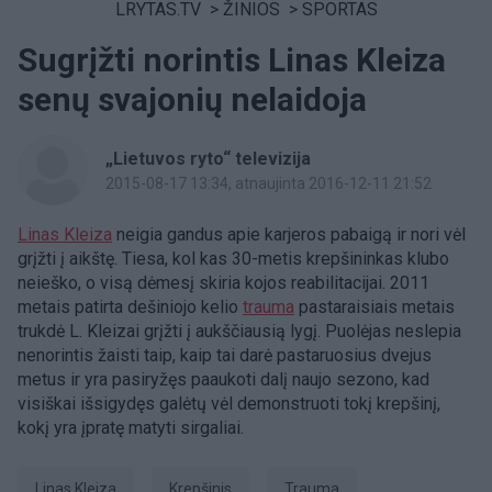
LRYTAS.TV
>
ŽINIOS
>
SPORTAS
Sugrįžti norintis Linas Kleiza
senų svajonių nelaidoja
„Lietuvos ryto“ televizija
2015-08-17 13:34
, atnaujinta 2016-12-11 21:52
Linas Kleiza
neigia gandus apie karjeros pabaigą ir nori vėl
grįžti į aikštę. Tiesa, kol kas 30-metis krepšininkas klubo
neieško, o visą dėmesį skiria kojos reabilitacijai. 2011
metais patirta dešiniojo kelio
trauma
pastaraisiais metais
trukdė L. Kleizai grįžti į aukščiausią lygį. Puolėjas neslepia
nenorintis žaisti taip, kaip tai darė pastaruosius dvejus
metus ir yra pasiryžęs paaukoti dalį naujo sezono, kad
visiškai išsigydęs galėtų vėl demonstruoti tokį krepšinį,
kokį yra įpratę matyti sirgaliai.
Linas Kleiza
Krepšinis
Trauma