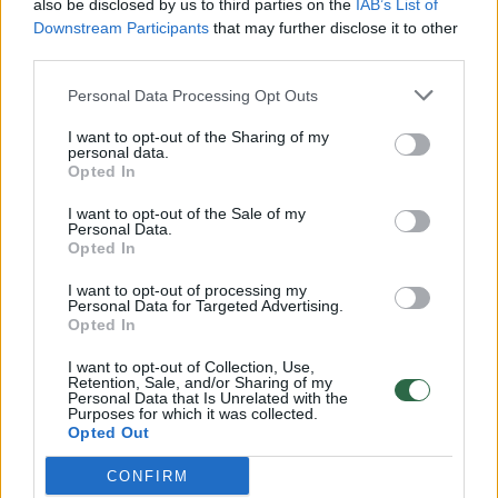
also be disclosed by us to third parties on the
IAB’s List of
Žinios
|
Lietuvos diena
Downstream Participants
that may further disclose it to other
third parties.
00:00:57
Savaitės vidurys nusimato karštas: temperatūra kils iki
Personal Data Processing Opt Outs
32 laipsnių šilumos
I want to opt-out of the Sharing of my
Žinios
|
Orai
personal data.
Opted In
I want to opt-out of the Sale of my
00:00:59
Nufilmavo, kaip patvino Vilniaus Vakarinis aplinkkelis:
Personal Data.
Opted In
vaizdas pribloškia
I want to opt-out of processing my
Žinios
|
Lietuvos diena
Personal Data for Targeted Advertising.
Opted In
00:00:55
Avarija Vilniuje: į stotelę įsirėžęs automobilis sužalojo
I want to opt-out of Collection, Use,
Retention, Sale, and/or Sharing of my
dvi moteris
Personal Data that Is Unrelated with the
Purposes for which it was collected.
Žinios
|
Lietuvos diena
Opted Out
CONFIRM