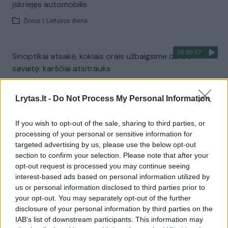
įskriejęs automobilis
Žinios
|
Lietuvos diena
00:00:57
Sinoptikai atsakė, kokiais orais užbaigsime darbo
savaitę: karščiai atsitrauks
Žinios
|
Orai
Lrytas.lt -
Do Not Process My Personal Information
Visi įrašai
If you wish to opt-out of the sale, sharing to third parties, or
processing of your personal or sensitive information for
targeted advertising by us, please use the below opt-out
section to confirm your selection. Please note that after your
Žiūrimiausi įrašai
opt-out request is processed you may continue seeing
interest-based ads based on personal information utilized by
us or personal information disclosed to third parties prior to
your opt-out. You may separately opt-out of the further
00:00:30
Vaizdai iš tragiškos avarijos Vilniaus r.: dviejų moterų ir
disclosure of your personal information by third parties on the
vaiko gyvybių išgelbėti nepavyko
IAB’s list of downstream participants. This information may