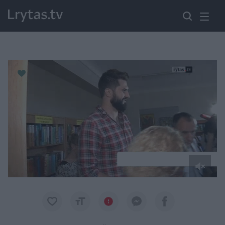
Paremkite Ukrainą