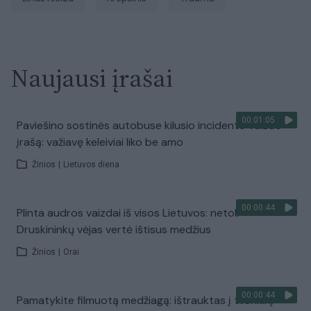
Naujausi įrašai
00:01:05
Paviešino sostinės autobuse kilusio incidento vaizdo
įrašą: važiavę keleiviai liko be amo
Žinios
|
Lietuvos diena
00:00:44
Plinta audros vaizdai iš visos Lietuvos: netoli
Druskininkų vėjas vertė ištisus medžius
Žinios
|
Orai
00:00:44
Pamatykite filmuotą medžiagą: ištrauktas į tvenkinį