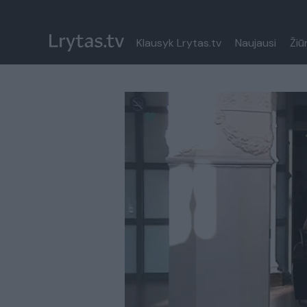
Klausyk Lrytas.tv
Naujausi
Žiū
Paremkite Ukrainą