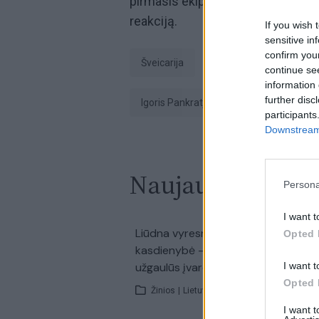
pirmasis ekipų susitikimo rezultat
reakciją.
If you wish 
sensitive in
confirm you
Šveicarija
futbolininkai
F
continue se
information 
further disc
Igoris Pankratjevas
participants
Downstream 
Naujausi įrašai
Persona
I want t
00:0
Liūdna vyresnio amžiaus dirbančiųj
Opted 
kasdienybė – priekabiavimas, patyč
užgaulūs įvardžiai
I want t
Opted 
Žinios
|
Lietuvos diena
I want 