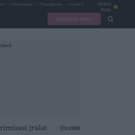
Ekrano
ius
Horoskopai
TV programa
Lrytas.lt
tema
Atsiųskite video
rimiausi įrašai
Visi įrašai