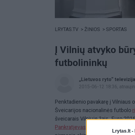
Volume
0%
LRYTAS.TV
>
ŽINIOS
>
SPORTAS
Į Vilnių atvyko būr
futbolininkų
„Lietuvos ryto“ televizij
2015-06-12 18:36
, atnauj
Penktadienio pavakarę į Vilniaus 
Šveicarijos nacionalinės futbolo
r
šveicarais Vilniuje žais „Euro 20
Pankratjevas
čia mėgins bent šiek
Lrytas.lt -