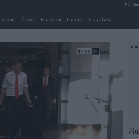
1°C, Viln
rimiausi
Žinios
Projektai
Laidos
Videoteka
Žiū