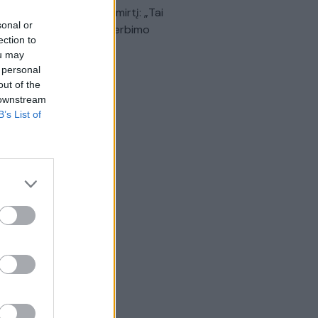
dinančią akimirką prieš mirtį: „Tai
sonal or
o simbolinis mūsų pagerbimo
ection to
klas“
ou may
 personal
Žinios
|
Lietuvos diena
out of the
 downstream
B’s List of