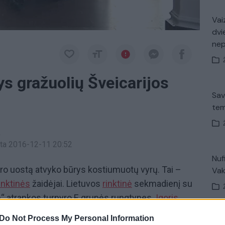
Vaiz
dvi
ne
ys gražuolių Šveicarijos
Sav
tem
a
inta 2016-12-11 20:52
Nuf
oro uostą atvyko būrys kostiumuotų vyrų. Tai –
Vak
inktinės
žaidėjai. Lietuvos
rinktinė
sekmadienį su
16“ atrankos turnyro E grupės rungtynes.
Igoris
 tiek sumažinti spaudimą atsistatydinti, bet
Do Not Process My Personal Information
K. 