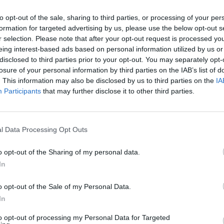
as ir tragiškas
rinktinės
žaidimas žada atvirkščią
jau
to opt-out of the sale, sharing to third parties, or processing of your per
buv
formation for targeted advertising by us, please use the below opt-out s
žen
r selection. Please note that after your opt-out request is processed y
utbolas
Vilniaus oro uostas
rinktinė
eing interest-based ads based on personal information utilized by us or
disclosed to third parties prior to your opt-out. You may separately opt-
losure of your personal information by third parties on the IAB’s list of
. This information may also be disclosed by us to third parties on the
IA
Participants
that may further disclose it to other third parties.
Visi įrašai
l Data Processing Opt Outs
o opt-out of the Sharing of my personal data.
3:52
00:00:29
ų
Tailandą sukrėtė protu nesuvokiamas
In
ios ir
išpuolis: paauglys nušovė senelius, 3
o opt-out of the Sale of my Personal Data.
mokytojus ir 3 moksleivius
In
Žinios
|
Pasaulis
to opt-out of processing my Personal Data for Targeted