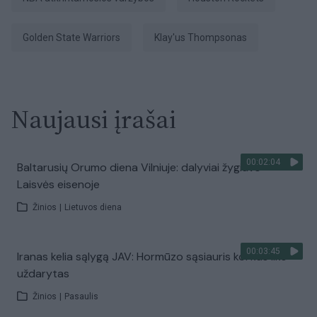
Golden State Warriors
Klay'us Thompsonas
Naujausi įrašai
00:02:04
Baltarusių Orumo diena Vilniuje: dalyviai žygiavo
Laisvės eisenoje
Žinios
|
Lietuvos diena
00:03:45
Iranas kelia sąlygą JAV: Hormūzo sąsiauris kol kas liks
uždarytas
Žinios
|
Pasaulis