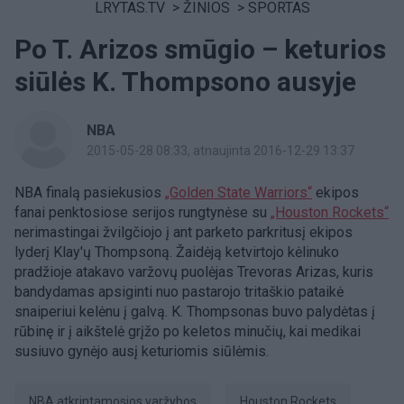
LRYTAS.TV
>
ŽINIOS
>
SPORTAS
Po T. Arizos smūgio – keturios
siūlės K. Thompsono ausyje
NBA
2015-05-28 08:33
, atnaujinta 2016-12-29 13:37
NBA finalą pasiekusios
„Golden State Warriors“
ekipos
fanai penktosiose serijos rungtynėse su
„Houston Rockets“
nerimastingai žvilgčiojo į ant parketo parkritusį ekipos
lyderį Klay'ų Thompsoną. Žaidėją ketvirtojo kėlinuko
pradžioje atakavo varžovų puolėjas Trevoras Arizas, kuris
bandydamas apsiginti nuo pastarojo tritaškio pataikė
snaiperiui kelėnu į galvą. K. Thompsonas buvo palydėtas į
rūbinę ir į aikštelė grįžo po keletos minučių, kai medikai
susiuvo gynėjo ausį keturiomis siūlėmis.
NBA atkrintamosios varžybos
Houston Rockets