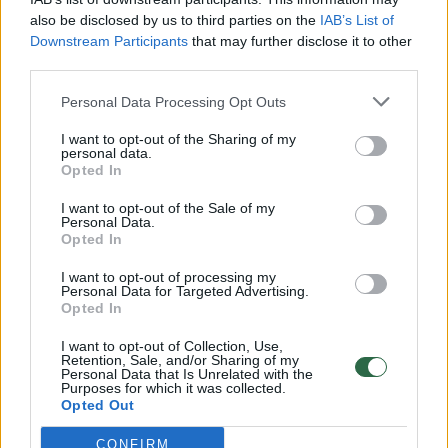
vaiko gyvybių išgelbėti nepavyko
also be disclosed by us to third parties on the
IAB’s List of
Downstream Participants
that may further disclose it to other
Žinios
|
Lietuvos diena
third parties.
Personal Data Processing Opt Outs
00:00:57
Savaitės vidurys nusimato karštas: temperatūra kils iki
32 laipsnių šilumos
I want to opt-out of the Sharing of my
personal data.
Žinios
|
Orai
Opted In
I want to opt-out of the Sale of my
Personal Data.
00:15:54
V. Zalužno pasisakymą laiko bandymu įsitvirtinti
Opted In
Ukrainos politikoje: jis yra neteisus
I want to opt-out of processing my
Personal Data for Targeted Advertising.
Laidos
|
Nauja diena
Opted In
I want to opt-out of Collection, Use,
00:00:57
Sinoptikai atsakė, kokiais orais užbaigsime darbo
Retention, Sale, and/or Sharing of my
Personal Data that Is Unrelated with the
savaitę: karščiai atsitrauks
Purposes for which it was collected.
Opted Out
Žinios
|
Orai
CONFIRM