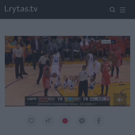
Paremkite Ukrainą