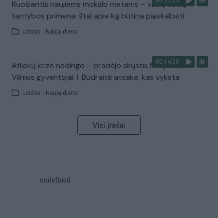
00:15:25
Ruošiantis naujiems mokslo metams – vaikų teisių
tarnybos primena: štai apie ką būtina pasikalbėti
Laidos
|
Nauja diena
00:14:33
Atliekų krizė nedingo – pradėjo skųstis Naujosios
Vilnios gyventojai: I. Budraitė atsakė, kas vyksta
Laidos
|
Nauja diena
Visi įrašai