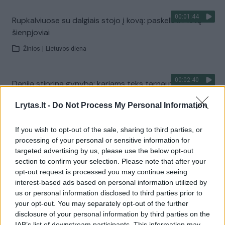
00:01:44
Rupkalviuose su dalgiais stojo į kovą: paskelbti Metų
šienpjoviai
Žinios
|
Lietuvos diena
00:02:40
Danija stiprina gynybą: kariams teks tarnauti ilgiau
Žinios
|
Pasaulis
Lrytas.lt -
Do Not Process My Personal Information
If you wish to opt-out of the sale, sharing to third parties, or
Visi įrašai
processing of your personal or sensitive information for
targeted advertising by us, please use the below opt-out
section to confirm your selection. Please note that after your
opt-out request is processed you may continue seeing
Žiūrimiausi įrašai
interest-based ads based on personal information utilized by
us or personal information disclosed to third parties prior to
your opt-out. You may separately opt-out of the further
disclosure of your personal information by third parties on the
00:00:30
Vaizdai iš tragiškos avarijos Vilniaus r.: dviejų moterų ir
IAB’s list of downstream participants. This information may