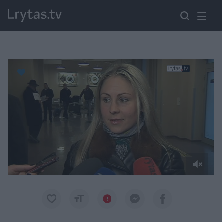
Paremkite Ukrainą