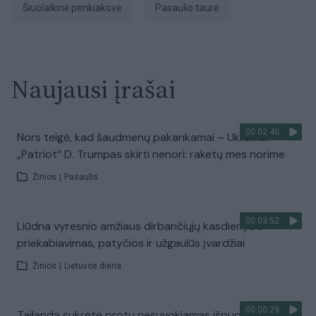
šiuolaikinė penkiakovė
pasaulio taurė
Naujausi įrašai
00:02:40
Nors teigė, kad šaudmenų pakankamai – Ukrainai
„Patriot“ D. Trumpas skirti nenori: raketų mes norime
Žinios
|
Pasaulis
00:03:52
Liūdna vyresnio amžiaus dirbančiųjų kasdienybė –
priekabiavimas, patyčios ir užgaulūs įvardžiai
Žinios
|
Lietuvos diena
00:00:29
Tailandą sukrėtė protu nesuvokiamas išpuolis: