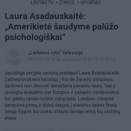
LRYTAS.TV
>
ŽINIOS
>
SPORTAS
Laura Asadauskaitė:
„Amerikietė šaudyme palūžo
psichologiškai“
„Lietuvos ryto“ televizija
2015-03-23 14:26
, atnaujinta 2016-12-11 19:12
Įspūdinga pergale sezoną pradėjusi Laura Asadauskaitė-
Zadneprovskienė kelialapį į Rio de Žaneiro olimpines
žaidynes nori iškovoti laimėdama pasaulio taurę. Taip ji
išvengtų spaudimo per Europos ir pasaulio čempionatus
bei galėtų ramiai ruoštis olimpiadai. Londono olimpinė
čempionė pirmą ir didelį žingsnį į planetos taurės finalą
žengė Egipte, kur puikiu stiliumi laimėjo antrą šių varžybų
etapą.