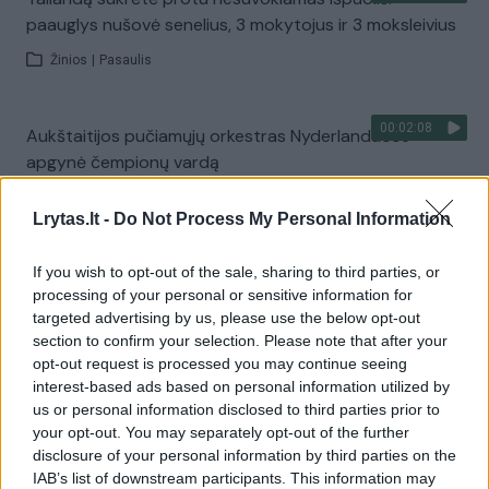
paauglys nušovė senelius, 3 mokytojus ir 3 moksleivius
Žinios
|
Pasaulis
00:02:08
Aukštaitijos pučiamųjų orkestras Nyderlanduose
apgynė čempionų vardą
Žinios
|
Lietuvos diena
Lrytas.lt -
Do Not Process My Personal Information
Visi įrašai
If you wish to opt-out of the sale, sharing to third parties, or
processing of your personal or sensitive information for
targeted advertising by us, please use the below opt-out
section to confirm your selection. Please note that after your
Žiūrimiausi įrašai
opt-out request is processed you may continue seeing
interest-based ads based on personal information utilized by
us or personal information disclosed to third parties prior to
your opt-out. You may separately opt-out of the further
00:00:30
Vaizdai iš tragiškos avarijos Vilniaus r.: dviejų moterų ir
disclosure of your personal information by third parties on the
vaiko gyvybių išgelbėti nepavyko
IAB’s list of downstream participants. This information may