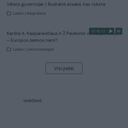
Vilnios gyventojai: I. Budraitė atsakė, kas vyksta
Laidos
|
Nauja diena
00:42:12
Karšta A. Kasparavičiaus ir Ž Pavilionio diskusija: Rusija
– Europos šeimos narė?
Laidos
|
Lietuva tiesiogiai
Visi įrašai