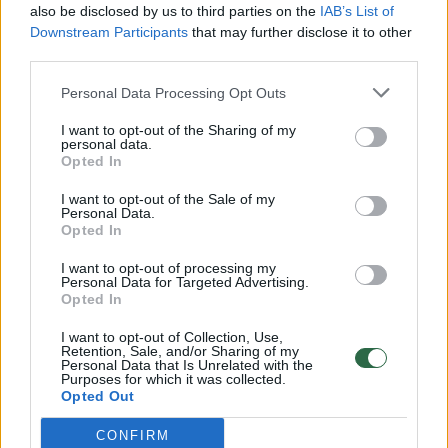
also be disclosed by us to third parties on the
IAB’s List of
Žinios
|
Lietuvos diena
Downstream Participants
that may further disclose it to other
third parties.
00:00:57
Savaitės vidurys nusimato karštas: temperatūra kils iki
Personal Data Processing Opt Outs
32 laipsnių šilumos
I want to opt-out of the Sharing of my
personal data.
Žinios
|
Orai
Opted In
I want to opt-out of the Sale of my
00:00:59
Personal Data.
Nufilmavo, kaip patvino Vilniaus Vakarinis aplinkkelis:
Opted In
vaizdas pribloškia
I want to opt-out of processing my
Žinios
|
Lietuvos diena
Personal Data for Targeted Advertising.
Opted In
I want to opt-out of Collection, Use,
00:15:54
V. Zalužno pasisakymą laiko bandymu įsitvirtinti
Retention, Sale, and/or Sharing of my
Personal Data that Is Unrelated with the
Ukrainos politikoje: jis yra neteisus
Purposes for which it was collected.
Opted Out
Laidos
|
Nauja diena
CONFIRM