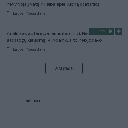
nevynioja į vatą ir kalba apie liūdną statistiką
Laidos
|
Nauja diena
00:10:29
Analitikas aptarė parlamentarų ir G. Nausėdos
atostogų klausimą: V. Adamkus to nebijodavo
Laidos
|
Nauja diena
Visi įrašai