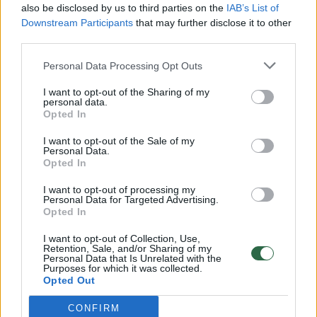
also be disclosed by us to third parties on the
IAB’s List of
Žinios
|
Lietuvos diena
Downstream Participants
that may further disclose it to other
third parties.
00:00:30
Vaizdai iš tragiškos avarijos Vilniaus r.: dviejų moterų ir
Personal Data Processing Opt Outs
vaiko gyvybių išgelbėti nepavyko
I want to opt-out of the Sharing of my
personal data.
Žinios
|
Lietuvos diena
Opted In
I want to opt-out of the Sale of my
00:00:59
Personal Data.
Nufilmavo, kaip patvino Vilniaus Vakarinis aplinkkelis:
Opted In
vaizdas pribloškia
I want to opt-out of processing my
Žinios
|
Lietuvos diena
Personal Data for Targeted Advertising.
Opted In
I want to opt-out of Collection, Use,
00:02:01
„Pagarba pirmajai premjerei“: pasidalijo jautriais
Retention, Sale, and/or Sharing of my
Personal Data that Is Unrelated with the
prisiminimais apie Kazimierą Prunskienę
Purposes for which it was collected.
Opted Out
Žinios
|
Lietuvos diena
CONFIRM