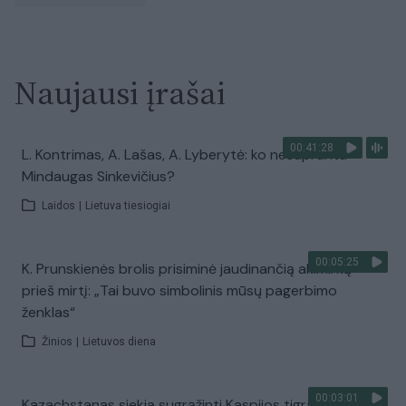
Naujausi įrašai
00:41:28
L. Kontrimas, A. Lašas, A. Lyberytė: ko nesupranta
Mindaugas Sinkevičius?
Laidos
|
Lietuva tiesiogiai
00:05:25
K. Prunskienės brolis prisiminė jaudinančią akimirką
prieš mirtį: „Tai buvo simbolinis mūsų pagerbimo
ženklas“
Žinios
|
Lietuvos diena
00:03:01
Kazachstanas siekia sugrąžinti Kaspijos tigrą į Centrinę