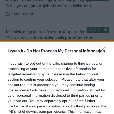
Aziją: ypatingam projektui ruoštasi dešimtmetį
Žinios
|
Pasaulis
00:03:41
Mėsainių mėgėjus kviečia nepražiopsoti festivalio
Vilniuje: atskleidė populiariausią paruošimo būdą
Žinios
|
Lietuvos diena
Lrytas.lt -
Do Not Process My Personal Information
Visi įrašai
If you wish to opt-out of the sale, sharing to third parties, or
processing of your personal or sensitive information for
targeted advertising by us, please use the below opt-out
section to confirm your selection. Please note that after your
Žiūrimiausi įrašai
opt-out request is processed you may continue seeing
interest-based ads based on personal information utilized by
us or personal information disclosed to third parties prior to
your opt-out. You may separately opt-out of the further
00:00:49
Pateikė daugiau detalių apie iš tėvų paimtus šešis
disclosure of your personal information by third parties on the
vaikus: jiems kilusi grėsmė
IAB’s list of downstream participants. This information may