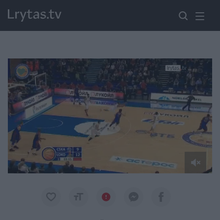
Paremkite Ukrainą