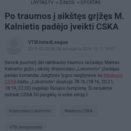
LRYTAS.TV
>
ŽINIOS
>
SPORTAS
Po traumos į aikštęs grįžęs M.
Kalnietis padėjo įveikti CSKA
VTBUnitedLeague
2015-02-02 06:28
, atnaujinta 2016-12-11 18:07
Beveik pusmetį dėl raktikaulio traumos nežaidęs Mantas
Kalnietis grįžo į aikštę. Krasnodaro „Lokomotiv“ įžaidėjas
padėjo komandai Jungtinės lygos rungtynėse su
Maskvos
CSKA
klubu. „Lokomotiv“ išvykoje 78:76 (18:16, 20:21,
18:19, 22:20) nugalėjo Rusijos čempionę. Ši nesėkmė
nutrauk CSKA 30 pergalių iš eilės seriją.č
Krasnodaro Lokomotiv
Maskvos CSKA
VTB čempionatas