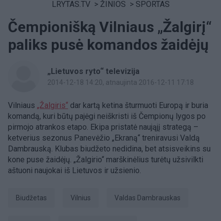
LRYTAS.TV
>
ŽINIOS
>
SPORTAS
Čempionišką Vilniaus „Žalgirį“
paliks pusė komandos žaidėjų
„Lietuvos ryto“ televizija
2014-12-18 14:20
, atnaujinta 2016-12-11 17:18
Vilniaus
„Žalgiris“
dar kartą ketina šturmuoti Europą ir buria
komandą, kuri būtų pajėgi neiškristi iš Čempionų lygos po
pirmojo atrankos etapo. Ekipa pristatė naująjį strategą –
ketverius sezonus Panevėžio „Ekraną“ treniravusi Valdą
Dambrauską. Klubas biudžeto nedidina, bet atsisveikins su
kone puse žaidėjų. „Žalgirio“ marškinėlius turėtų užsivilkti
aštuoni naujokai iš Lietuvos ir užsienio.
biudžetas
Vilnius
Valdas Dambrauskas