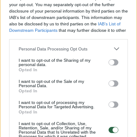
your opt-out. You may separately opt-out of the further
Žiūrimiausi įrašai
disclosure of your personal information by third parties on the
IAB’s list of downstream participants. This information may
also be disclosed by us to third parties on the
IAB’s List of
00:00:49
Pateikė daugiau detalių apie iš tėvų paimtus šešis
Downstream Participants
that may further disclose it to other
third parties.
vaikus: jiems kilusi grėsmė
Žinios
|
Lietuvos diena
Personal Data Processing Opt Outs
I want to opt-out of the Sharing of my
personal data.
00:00:30
Vaizdai iš tragiškos avarijos Vilniaus r.: dviejų moterų ir
Opted In
vaiko gyvybių išgelbėti nepavyko
I want to opt-out of the Sale of my
Personal Data.
Žinios
|
Lietuvos diena
Opted In
I want to opt-out of processing my
00:00:59
Personal Data for Targeted Advertising.
Nufilmavo, kaip patvino Vilniaus Vakarinis aplinkkelis:
Opted In
vaizdas pribloškia
I want to opt-out of Collection, Use,
Žinios
|
Lietuvos diena
Retention, Sale, and/or Sharing of my
Personal Data that Is Unrelated with the
Purposes for which it was collected.