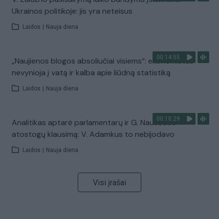
Ukrainos politikoje: jis yra neteisus
Laidos
|
Nauja diena
00:14:55
„Naujienos blogos absoliučiai visiems“: ekonomistas
nevynioja į vatą ir kalba apie liūdną statistiką
Laidos
|
Nauja diena
00:10:29
Analitikas aptarė parlamentarų ir G. Nausėdos
atostogų klausimą: V. Adamkus to nebijodavo
Laidos
|
Nauja diena
Visi įrašai