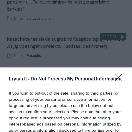
prieš mirtį: „Tai buvo simbolinis mūsų pagerbimo
ženklas“
Žinios
|
Lietuvos diena
00:03:01
Kazachstanas siekia sugrąžinti Kaspijos tigrą į Centrinę
Aziją: ypatingam projektui ruoštasi dešimtmetį
Žinios
|
Pasaulis
00:03:41
Mėsainių mėgėjus kviečia nepražiopsoti festivalio
Lrytas.lt -
Do Not Process My Personal Information
Vilniuje: atskleidė populiariausią paruošimo būdą
If you wish to opt-out of the sale, sharing to third parties, or
Žinios
|
Lietuvos diena
processing of your personal or sensitive information for
targeted advertising by us, please use the below opt-out
section to confirm your selection. Please note that after your
Visi įrašai
opt-out request is processed you may continue seeing
interest-based ads based on personal information utilized by
us or personal information disclosed to third parties prior to