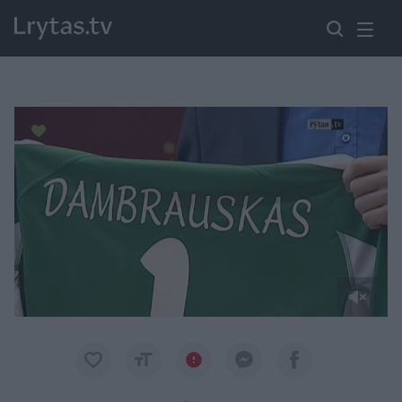
Paremkite Ukrainą