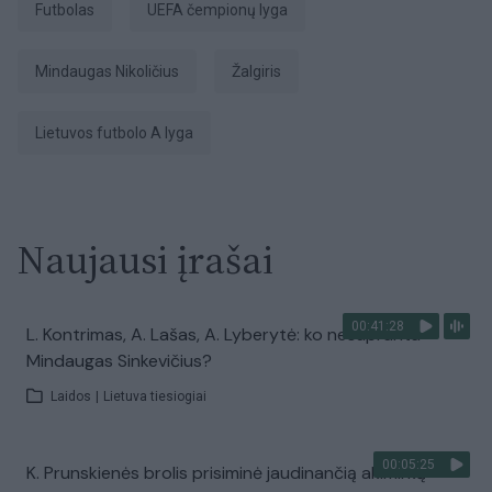
Futbolas
UEFA čempionų lyga
Mindaugas Nikoličius
Žalgiris
Lietuvos futbolo A lyga
Naujausi įrašai
00:41:28
L. Kontrimas, A. Lašas, A. Lyberytė: ko nesupranta
Mindaugas Sinkevičius?
Laidos
|
Lietuva tiesiogiai
00:05:25
K. Prunskienės brolis prisiminė jaudinančią akimirką