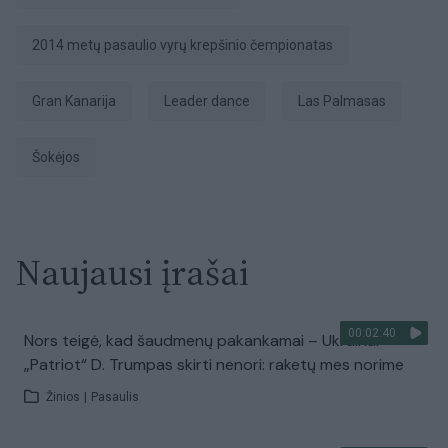
2014 metų pasaulio vyrų krepšinio čempionatas
Gran Kanarija
Leader dance
Las Palmasas
šokėjos
Naujausi įrašai
00:02:40
Nors teigė, kad šaudmenų pakankamai – Ukrainai
„Patriot“ D. Trumpas skirti nenori: raketų mes norime
Žinios
|
Pasaulis