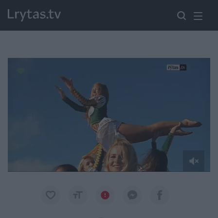
Paremkite Ukrainą