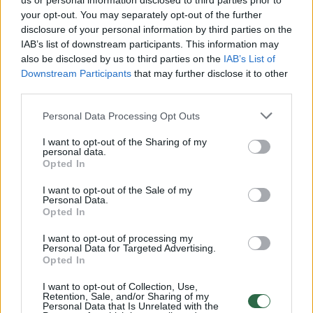
us or personal information disclosed to third parties prior to
your opt-out. You may separately opt-out of the further
Žiūrimiausi įrašai
disclosure of your personal information by third parties on the
IAB’s list of downstream participants. This information may
also be disclosed by us to third parties on the
IAB’s List of
Downstream Participants
that may further disclose it to other
00:00:30
Vaizdai iš tragiškos avarijos Vilniaus r.: dviejų moterų ir
third parties.
vaiko gyvybių išgelbėti nepavyko
Personal Data Processing Opt Outs
Žinios
|
Lietuvos diena
I want to opt-out of the Sharing of my
personal data.
00:00:57
Opted In
Savaitės vidurys nusimato karštas: temperatūra kils iki
32 laipsnių šilumos
I want to opt-out of the Sale of my
Personal Data.
Žinios
|
Orai
Opted In
I want to opt-out of processing my
Personal Data for Targeted Advertising.
00:00:59
Nufilmavo, kaip patvino Vilniaus Vakarinis aplinkkelis:
Opted In
vaizdas pribloškia
I want to opt-out of Collection, Use,
Žinios
|
Lietuvos diena
Retention, Sale, and/or Sharing of my
Personal Data that Is Unrelated with the