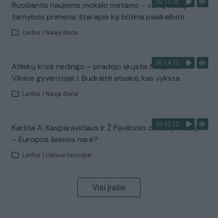
00:15:25
Ruošiantis naujiems mokslo metams – vaikų teisių
tarnybos primena: štai apie ką būtina pasikalbėti
Laidos
|
Nauja diena
00:14:33
Atliekų krizė nedingo – pradėjo skųstis Naujosios
Vilnios gyventojai: I. Budraitė atsakė, kas vyksta
Laidos
|
Nauja diena
00:42:12
Karšta A. Kasparavičiaus ir Ž Pavilionio diskusija: Rusija
– Europos šeimos narė?
Laidos
|
Lietuva tiesiogiai
Visi įrašai