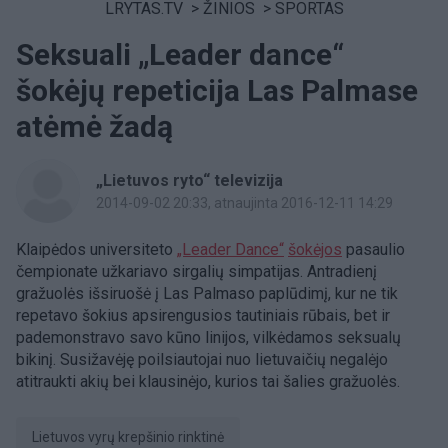
LRYTAS.TV
>
ŽINIOS
>
SPORTAS
Seksuali „Leader dance“
šokėjų repeticija Las Palmase
atėmė žadą
„Lietuvos ryto“ televizija
2014-09-02 20:33
, atnaujinta 2016-12-11 14:29
Klaipėdos universiteto
„Leader Dance“
šokėjos
pasaulio
čempionate užkariavo sirgalių simpatijas. Antradienį
gražuolės išsiruošė į Las Palmaso paplūdimį, kur ne tik
repetavo šokius apsirengusios tautiniais rūbais, bet ir
pademonstravo savo kūno linijos, vilkėdamos seksualų
bikinį. Susižavėję poilsiautojai nuo lietuvaičių negalėjo
atitraukti akių bei klausinėjo, kurios tai šalies gražuolės.
Lietuvos vyrų krepšinio rinktinė