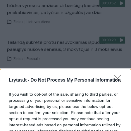
00:03:52
Liūdna vyresnio amžiaus dirbančiųjų kasdienybė –
priekabiavimas, patyčios ir užgaulūs įvardžiai
Žinios
|
Lietuvos diena
00:00:29
Tailandą sukrėtė protu nesuvokiamas išpuolis:
paauglys nušovė senelius, 3 mokytojus ir 3 moksleivius
Žinios
|
Pasaulis
00:02:08
Aukštaitijos pučiamųjų orkestras Nyderlanduose
Lrytas.lt -
Do Not Process My Personal Information
apgynė čempionų vardą
If you wish to opt-out of the sale, sharing to third parties, or
Žinios
|
Lietuvos diena
processing of your personal or sensitive information for
targeted advertising by us, please use the below opt-out
section to confirm your selection. Please note that after your
Visi įrašai
opt-out request is processed you may continue seeing
interest-based ads based on personal information utilized by