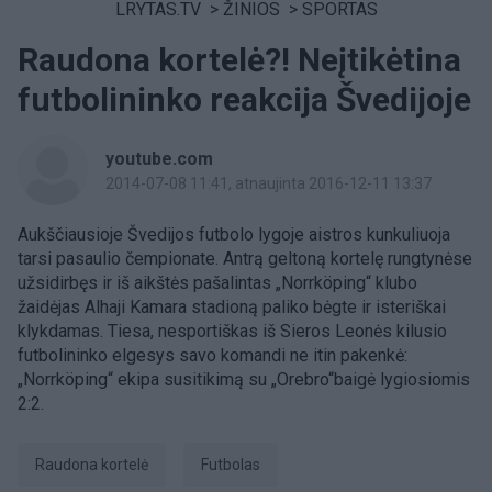
LRYTAS.TV
>
ŽINIOS
>
SPORTAS
Raudona kortelė?! Neįtikėtina
futbolininko reakcija Švedijoje
youtube.com
2014-07-08 11:41
, atnaujinta 2016-12-11 13:37
Aukščiausioje Švedijos futbolo lygoje aistros kunkuliuoja
tarsi pasaulio čempionate. Antrą geltoną kortelę rungtynėse
užsidirbęs ir iš aikštės pašalintas „Norrköping“ klubo
žaidėjas Alhaji Kamara stadioną paliko bėgte ir isteriškai
klykdamas. Tiesa, nesportiškas iš Sieros Leonės kilusio
futbolininko elgesys savo komandi ne itin pakenkė:
„Norrköping“ ekipa susitikimą su „Orebro“baigė lygiosiomis
2:2.
raudona kortelė
Futbolas