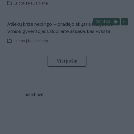
Laidos
|
Nauja diena
00:14:33
Atliekų krizė nedingo – pradėjo skųstis Naujosios
Vilnios gyventojai: I. Budraitė atsakė, kas vyksta
Laidos
|
Nauja diena
Visi įrašai