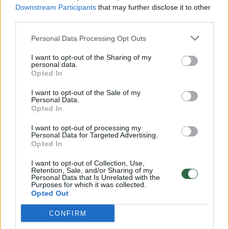
Downstream Participants
that may further disclose it to other
00:00:57
Savaitės vidurys nusimato karštas: temperatūra kils iki
third parties.
32 laipsnių šilumos
Personal Data Processing Opt Outs
Žinios
|
Orai
I want to opt-out of the Sharing of my
personal data.
Opted In
00:15:54
V. Zalužno pasisakymą laiko bandymu įsitvirtinti
Ukrainos politikoje: jis yra neteisus
I want to opt-out of the Sale of my
Personal Data.
Opted In
Laidos
|
Nauja diena
I want to opt-out of processing my
Personal Data for Targeted Advertising.
00:05:25
Opted In
K. Prunskienės brolis prisiminė jaudinančią akimirką
prieš mirtį: „Tai buvo simbolinis mūsų pagerbimo
I want to opt-out of Collection, Use,
ženklas“
Retention, Sale, and/or Sharing of my
Personal Data that Is Unrelated with the
Purposes for which it was collected.
Žinios
|
Lietuvos diena
Opted Out
CONFIRM
Visi įrašai