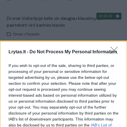
00:00:40
Dronai Vokietijoje kelia vis daugiau klausimų: du
pastebėti virš karinės bazės
Žinios
|
Pasaulis
Lrytas.lt -
Do Not Process My Personal Information
Visi įrašai
If you wish to opt-out of the sale, sharing to third parties, or
processing of your personal or sensitive information for
Žiūrimiausi įrašai
targeted advertising by us, please use the below opt-out
section to confirm your selection. Please note that after your
opt-out request is processed you may continue seeing
interest-based ads based on personal information utilized by
00:00:30
Vaizdai iš tragiškos avarijos Vilniaus r.: dviejų moterų ir
us or personal information disclosed to third parties prior to
vaiko gyvybių išgelbėti nepavyko
your opt-out. You may separately opt-out of the further
disclosure of your personal information by third parties on the
Žinios
|
Lietuvos diena
IAB’s list of downstream participants. This information may
also be disclosed by us to third parties on the
IAB’s List of