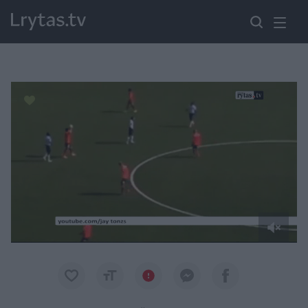
Paremkite Ukrainą