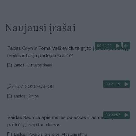
Naujausi įrašai
00:42:29
Tadas Gryn ir Toma Vaškevičiūtė grįžo į praeitį: kodėl jų
meilės istorija padėjo ekrane?
Žinios
|
Lietuvos diena
00:21:19
„Žinios“ 2026-08-08
Laidos
|
Žinios
00:23:57
Vaidas Baumila apie meilės paieškas ir asmeninių
patirčių įkvėptas dainas
Laidos
|
Pokalbiai prie jūros. Atostogų ritmu