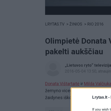
Volume
0%
LRYTAS.TV
>
ŽINIOS
>
RIO 2016
Olimpietė Donata Vi
pakelti aukščiau
„Lietuvos ryto“ televizij
2016-05-04 13:50
, atnauj
Donata Vištartaitė
ir
Milda Valčiuka
žemyno vicečempionės. Drauge irkl
žaidynes iškovojo pernai pasauli
Lrytas.lt -
If you wish 