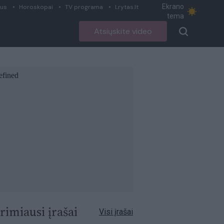
Ekrano
ius
Horoskopai
TV programa
Lrytas.lt
tema
Atsiųskite video
rimiausi įrašai
Visi įrašai