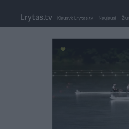
Klausyk Lrytas.tv
Naujausi
Žiū
Paremkite Ukrainą