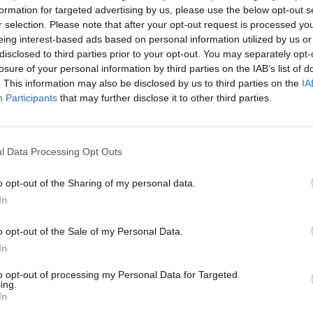
16 metų Rio de Žaneiro olimpiada
Milda Valčiukaitė
formation for targeted advertising by us, please use the below opt-out s
Nuf
r selection. Please note that after your opt-out request is processed y
Vak
eing interest-based ads based on personal information utilized by us or
disclosed to third parties prior to your opt-out. You may separately opt-
losure of your personal information by third parties on the IAB’s list of
. This information may also be disclosed by us to third parties on the
IA
Participants
that may further disclose it to other third parties.
Visi įrašai
l Data Processing Opt Outs
00:21:19
žo į
„Žinios“ 2026-08-08
o opt-out of the Sharing of my personal data.
jo
Laidos
|
Žinios
In
o opt-out of the Sale of my Personal Data.
In
3:57
00:00:40
 ir
Dronai Vokietijoje kelia vis daugiau
to opt-out of processing my Personal Data for Targeted
ing.
klausimų: du pastebėti virš karinės bazės
In