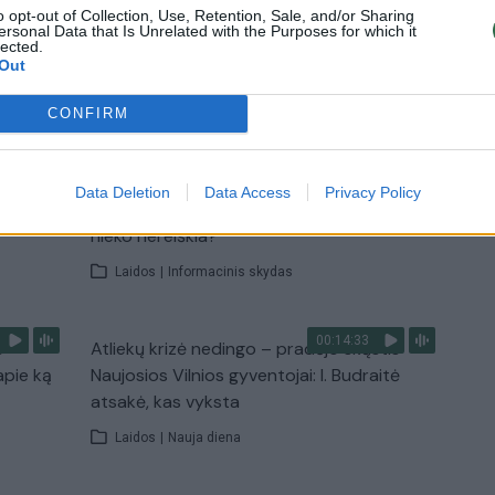
u
Žinios
|
Pasaulis
o opt-out of Collection, Use, Retention, Sale, and/or Sharing
ersonal Data that Is Unrelated with the Purposes for which it
lected.
Out
TV
Visi įrašai
CONFIRM
00:10:21
žo į
Kodėl apklausos internete ir politikų
Data Deletion
Data Access
Privacy Policy
jo
reitingai tarprinkiminiu laikotarpiu dažnai
nieko nereiškia?
Laidos
|
Informacinis skydas
00:14:33
s –
Atliekų krizė nedingo – pradėjo skųstis
apie ką
Naujosios Vilnios gyventojai: I. Budraitė
atsakė, kas vyksta
Laidos
|
Nauja diena