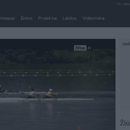
1°C, Viln
rimiausi
Žinios
Projektai
Laidos
Videoteka
Žiū