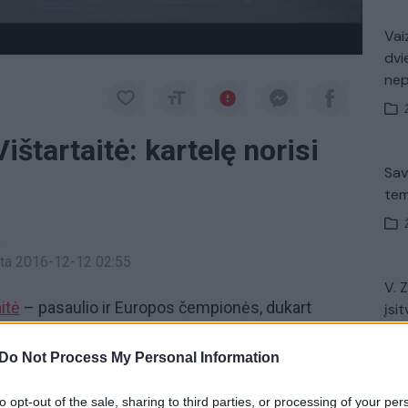
Vaiz
dvi
ne
štartaitė: kartelę norisi
Sav
tem
a
inta 2016-12-12 02:55
V. 
itė
– pasaulio ir Europos čempionės, dukart
įsit
net
uoja ketvirtą sezoną. Kelialapį į Rio de Žaneiro
o čempionate Prancūzijoje užėmusios 5-ąją vietą.
Do Not Process My Personal Information
to opt-out of the sale, sharing to third parties, or processing of your per