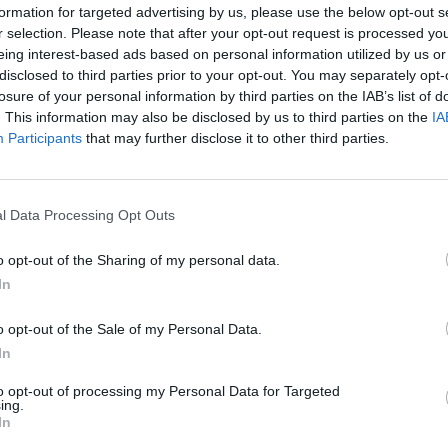
formation for targeted advertising by us, please use the below opt-out s
jau
2016 metų Rio de Žaneiro olimpiada
r selection. Please note that after your opt-out request is processed y
Pru
eing interest-based ads based on personal information utilized by us or
disclosed to third parties prior to your opt-out. You may separately opt-
losure of your personal information by third parties on the IAB’s list of
. This information may also be disclosed by us to third parties on the
IA
Participants
that may further disclose it to other third parties.
Visi įrašai
4:00
00:01:33
 apie
Pagarbą K. Prunskienei atidavę premjeras ​
l Data Processing Opt Outs
ei pusė
ir J. Olekas: ačiū jums, bendražyge – už
o opt-out of the Sharing of my personal data.
drąsą ir išmintį
In
Žinios
|
Lietuvos diena
o opt-out of the Sale of my Personal Data.
In
1:54
00:11:27
lionę:
Lietuvos pasiruošimą pavojams neigiamai
ti
vertinantis šaulys: nustokime apgaudinėti
to opt-out of processing my Personal Data for Targeted
ing.
save
In
Laidos
|
Nauja diena