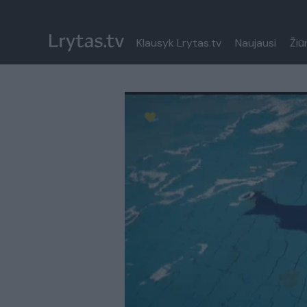
Klausyk Lrytas.tv
Naujausi
Žiū
Paremkite Ukrainą