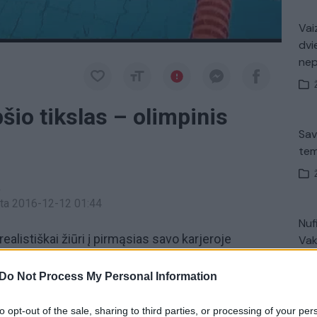
Vaiz
dvi
ne
io tikslas – olimpinis
Sav
tem
a
inta 2016-12-12 01:44
Nuf
realistiškai žiūri į pirmąsias savo karjeroje
Vak
a specialistas tikisi patekti į plaukimo rungčių
Do Not Process My Personal Information
 lietuviu sportininku, įvykdžiusi tris olimpines
to opt-out of the sale, sharing to third parties, or processing of your per
„Pa