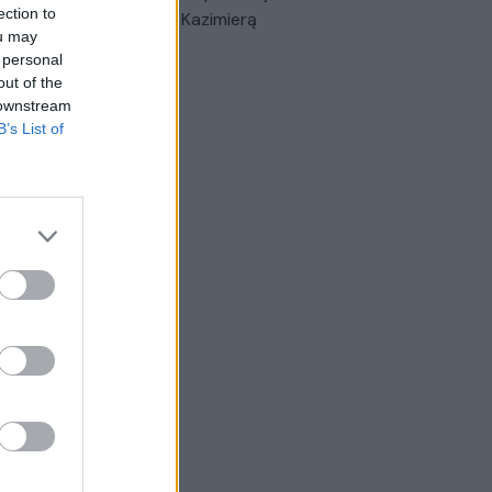
ection to
triais prisiminimais apie Kazimierą
ou may
nskienę
 personal
out of the
Žinios
|
Lietuvos diena
 downstream
B’s List of