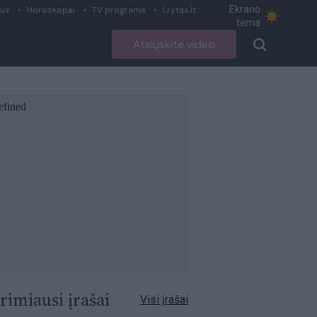
Ekrano
ius
Horoskopai
TV programa
Lrytas.lt
tema
Atsiųskite video
rimiausi įrašai
Visi įrašai