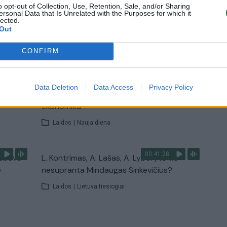
o opt-out of Collection, Use, Retention, Sale, and/or Sharing
ersonal Data that Is Unrelated with the Purposes for which it
lected.
Out
TV
Visi įrašai
CONFIRM
00:12:58
giamai
Pravėrė ukrainiečių pinigines: atsakė, kiek
Data Deletion
Data Access
Privacy Policy
dinėti
vidutiniškai uždirba ir kaip išsilaiko šalies
ekonomika
Laidos
|
Nauja diena
00:41:28
nebuvo
L. Kontrimas, A. Lašas, A. Lyberytė: ko
e
nesupranta Mindaugas Sinkevičius?
Laidos
|
Lietuva tiesiogiai