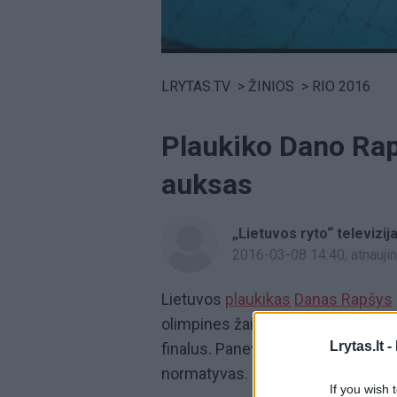
Volume
0%
LRYTAS.TV
>
ŽINIOS
>
RIO 2016
Plaukiko Dano Rapš
auksas
„Lietuvos ryto“ televizij
2016-03-08 14:40
, atnauj
Lietuvos
plaukikas
Danas Rapšys
olimpines žaidynes. Plaukimo nugar
Lrytas.lt -
finalus. Panevėžietis tapo pirmuoju
normatyvas.
If you wish 