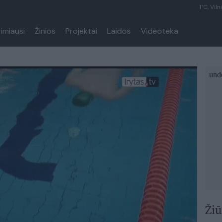
1°C, Viln
rimiausi
Žinios
Projektai
Laidos
Videoteka
Žiū