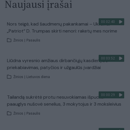
Naujausi įrašai
00:02:40
Nors teigė, kad šaudmenų pakankamai – Ukrainai
„Patriot“ D. Trumpas skirti nenori: raketų mes norime
Žinios
|
Pasaulis
00:03:52
Liūdna vyresnio amžiaus dirbančiųjų kasdienybė –
priekabiavimas, patyčios ir užgaulūs įvardžiai
Žinios
|
Lietuvos diena
00:00:29
Tailandą sukrėtė protu nesuvokiamas išpuolis:
paauglys nušovė senelius, 3 mokytojus ir 3 moksleivius
Žinios
|
Pasaulis