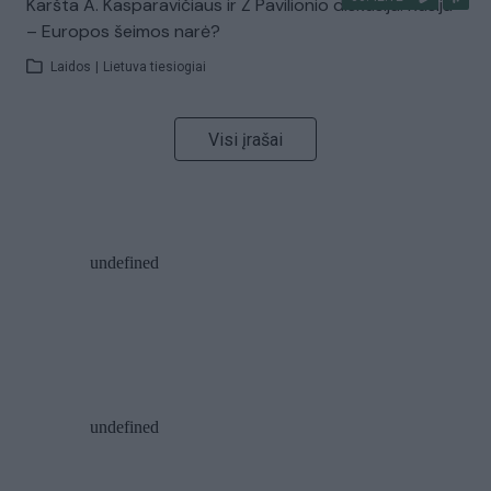
Karšta A. Kasparavičiaus ir Ž Pavilionio diskusija: Rusija
– Europos šeimos narė?
Laidos
|
Lietuva tiesiogiai
Visi įrašai