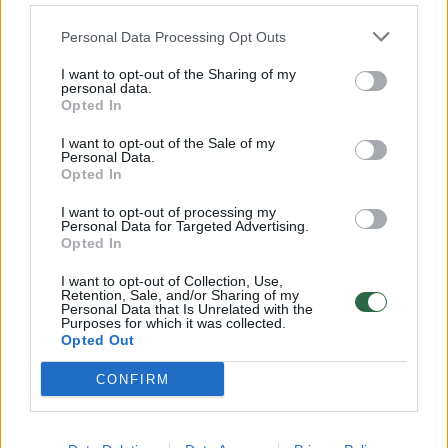
32 laipsnių šilumos
Personal Data Processing Opt Outs
Žinios
|
Orai
I want to opt-out of the Sharing of my
personal data.
00:00:59
Nufilmavo, kaip patvino Vilniaus Vakarinis aplinkkelis:
Opted In
vaizdas pribloškia
I want to opt-out of the Sale of my
Personal Data.
Žinios
|
Lietuvos diena
Opted In
I want to opt-out of processing my
Personal Data for Targeted Advertising.
00:15:54
V. Zalužno pasisakymą laiko bandymu įsitvirtinti
Opted In
Ukrainos politikoje: jis yra neteisus
I want to opt-out of Collection, Use,
Laidos
|
Nauja diena
Retention, Sale, and/or Sharing of my
Personal Data that Is Unrelated with the
Purposes for which it was collected.
Opted Out
Visi įrašai
CONFIRM