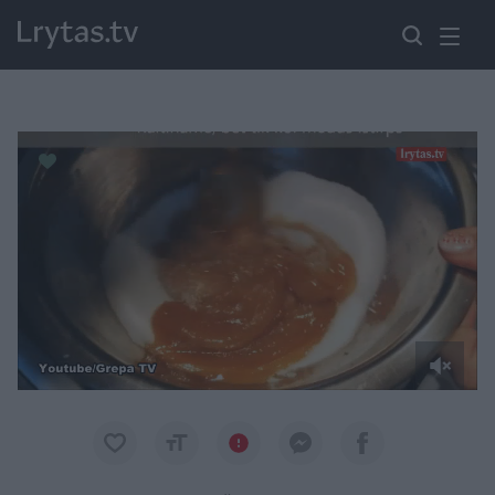
Paremkite Ukrainą