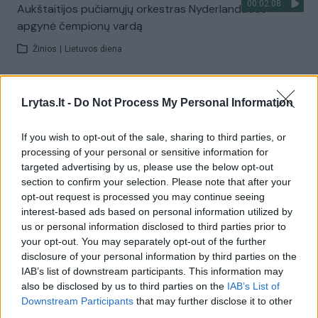
00:02:08
Aukštaitijos pučiamųjų orkestras Nyderlanduose
apgynė čempionų vardą
Žinios
|
Lietuvos diena
Visi įrašai
Lrytas.lt -
Do Not Process My Personal Information
If you wish to opt-out of the sale, sharing to third parties, or
processing of your personal or sensitive information for
Žiūrimiausi įrašai
targeted advertising by us, please use the below opt-out
section to confirm your selection. Please note that after your
opt-out request is processed you may continue seeing
00:00:30
interest-based ads based on personal information utilized by
Vaizdai iš tragiškos avarijos Vilniaus r.: dviejų moterų ir
us or personal information disclosed to third parties prior to
vaiko gyvybių išgelbėti nepavyko
your opt-out. You may separately opt-out of the further
Žinios
|
Lietuvos diena
disclosure of your personal information by third parties on the
IAB’s list of downstream participants. This information may
also be disclosed by us to third parties on the
IAB’s List of
00:00:57
Downstream Participants
that may further disclose it to other
Savaitės vidurys nusimato karštas: temperatūra kils iki
third parties.