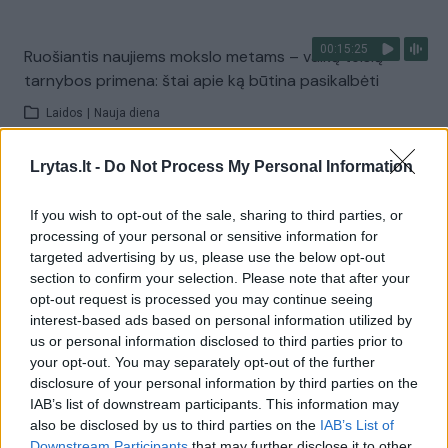
00:15:25
Ruošiantis naujiems mokslo metams – vaikų teisių
tarnybos primena: štai apie ką būtina pasikalbėti
Laidos
|
Nauja diena
Lrytas.lt -
Do Not Process My Personal Information
Visi įrašai
If you wish to opt-out of the sale, sharing to third parties, or
processing of your personal or sensitive information for
targeted advertising by us, please use the below opt-out
Žiūrimiausi įrašai
section to confirm your selection. Please note that after your
opt-out request is processed you may continue seeing
interest-based ads based on personal information utilized by
00:00:30
us or personal information disclosed to third parties prior to
Vaizdai iš tragiškos avarijos Vilniaus r.: dviejų moterų ir
your opt-out. You may separately opt-out of the further
vaiko gyvybių išgelbėti nepavyko
disclosure of your personal information by third parties on the
IAB’s list of downstream participants. This information may
Žinios
|
Lietuvos diena
also be disclosed by us to third parties on the
IAB’s List of
Downstream Participants
that may further disclose it to other