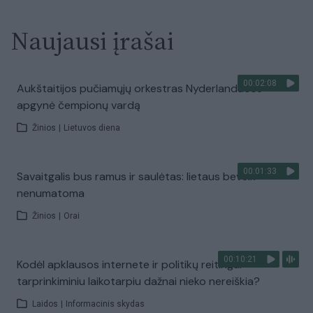
Naujausi įrašai
00:02:08
Aukštaitijos pučiamųjų orkestras Nyderlanduose
apgynė čempionų vardą
Žinios
|
Lietuvos diena
00:01:33
Savaitgalis bus ramus ir saulėtas: lietaus beveik
nenumatoma
Žinios
|
Orai
00:10:21
Kodėl apklausos internete ir politikų reitingai
tarprinkiminiu laikotarpiu dažnai nieko nereiškia?
Laidos
|
Informacinis skydas