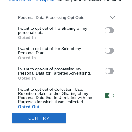
00:00:57
third parties.
Savaitės vidurys nusimato karštas: temperatūra kils iki
32 laipsnių šilumos
Personal Data Processing Opt Outs
Žinios
|
Orai
I want to opt-out of the Sharing of my
personal data.
Opted In
00:00:59
Nufilmavo, kaip patvino Vilniaus Vakarinis aplinkkelis:
I want to opt-out of the Sale of my
vaizdas pribloškia
Personal Data.
Opted In
Žinios
|
Lietuvos diena
I want to opt-out of processing my
Personal Data for Targeted Advertising.
Opted In
00:00:55
Avarija Vilniuje: į stotelę įsirėžęs automobilis sužalojo
dvi moteris
I want to opt-out of Collection, Use,
Retention, Sale, and/or Sharing of my
Personal Data that Is Unrelated with the
Žinios
|
Lietuvos diena
Purposes for which it was collected.
Opted Out
Visi įrašai
CONFIRM