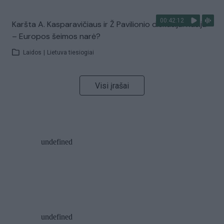
00:42:12
Karšta A. Kasparavičiaus ir Ž Pavilionio diskusija: Rusija
– Europos šeimos narė?
Laidos
|
Lietuva tiesiogiai
Visi įrašai