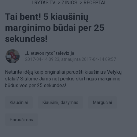
LRYTAS.TV
>
ŽINIOS
>
RECEPTAI
Tai bent! 5 kiaušinių
marginimo būdai per 25
sekundes!
„Lietuvos ryto“ televizija
2017-04-14 09:23
, atnaujinta 2017-04-14 09:57
Neturite idėjų kaip originaliai paruošti kiaušinius Velykų
stalui? Siūlome Jums net penkis skirtingus marginimo
būdus vos per 25 sekundes!
kiaušiniai
kiaušinių dažymas
margučiai
paruošimas