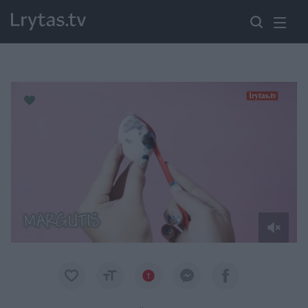
Paremkite Ukrainą