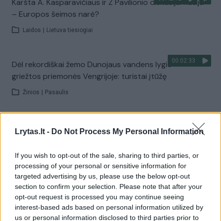
Karšta A. Kasparavičiaus ir Ž Pavilionio diskusija: Rusija
– Europos šeimos narė?
Laidos
|
Lietuva tiesiogiai
00:02:33
Dėl rekordiškai žemo Dunojaus vandens lygio –
griežtos priemonės Vengrijoje: turistai įtūžę
Žinios
|
Pasaulis
00:04:00
Kuprines pasvėrę specialistai įspėja apie pavojingą
Lrytas.lt -
Do Not Process My Personal Information
įprotį: tą daro daugiau nei pusė pradinukų
Žinios
|
Lietuvos diena
If you wish to opt-out of the sale, sharing to third parties, or
processing of your personal or sensitive information for
targeted advertising by us, please use the below opt-out
Visi įrašai
section to confirm your selection. Please note that after your
opt-out request is processed you may continue seeing
interest-based ads based on personal information utilized by
us or personal information disclosed to third parties prior to