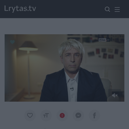
Paremkite Ukrainą