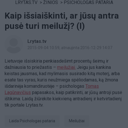
LRYTAS.TV
>
ŽINIOS
>
PSICHOLOGAS PATARIA
Kaip išsiaiškinti, ar jūsų antra
pusė turi meilužį? (I)
Lrytas.tv
2015-09-04 10:59
, atnaujinta 2016-12-29 14:07
Lietuvoje išsiskiria penkiasdešimt procentų šeimų ir
dažniausia to priežastis –
meilužiai.
Jeigu jus kankina
keistas jausmas, kad mylimasis susirado kitą moterį, arba
esate tas vyras, kuris neužmiega spėliodamas, ką žmona
išdarinėja komandiruotėje – psichologas
Tomas
Lagūnavičius
papasakos, kaip patikrinti, ar jūsų antroji pusė
ištikima. Laidą žiūrėkite kiekvieną antradienį ir ketvirtadienį
tik portale Lrytas.tv.
Laida Psichologas pataria
meilužiai