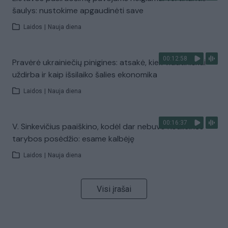
šaulys: nustokime apgaudinėti save
Laidos
|
Nauja diena
00:12:58
Pravėrė ukrainiečių pinigines: atsakė, kiek vidutiniškai
uždirba ir kaip išsilaiko šalies ekonomika
Laidos
|
Nauja diena
00:16:37
V. Sinkevičius paaiškino, kodėl dar nebuvo Koalicinės
tarybos posėdžio: esame kalbėję
Laidos
|
Nauja diena
Visi įrašai