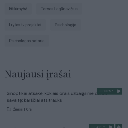
ištikimybė
Tomas Lagūnavičius
Lrytas.tv projektai
Psichologija
Psichologas pataria
Naujausi įrašai
00:00:57
Sinoptikai atsakė, kokiais orais užbaigsime darbo
savaitę: karščiai atsitrauks
Žinios
|
Orai
00:42:12