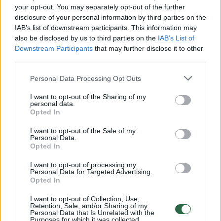
Žiūrimiausi įrašai
your opt-out. You may separately opt-out of the further
disclosure of your personal information by third parties on the
IAB’s list of downstream participants. This information may
also be disclosed by us to third parties on the
IAB’s List of
00:00:30
Vaizdai iš tragiškos avarijos Vilniaus r.: dviejų moterų ir
Downstream Participants
that may further disclose it to other
third parties.
vaiko gyvybių išgelbėti nepavyko
Žinios
|
Lietuvos diena
Personal Data Processing Opt Outs
I want to opt-out of the Sharing of my
personal data.
00:00:57
Savaitės vidurys nusimato karštas: temperatūra kils iki
Opted In
32 laipsnių šilumos
I want to opt-out of the Sale of my
Personal Data.
Žinios
|
Orai
Opted In
I want to opt-out of processing my
00:00:59
Nufilmavo, kaip patvino Vilniaus Vakarinis aplinkkelis:
Personal Data for Targeted Advertising.
Opted In
vaizdas pribloškia
I want to opt-out of Collection, Use,
Žinios
|
Lietuvos diena
Retention, Sale, and/or Sharing of my
Personal Data that Is Unrelated with the
Purposes for which it was collected.