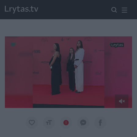
Paremkite Ukrainą