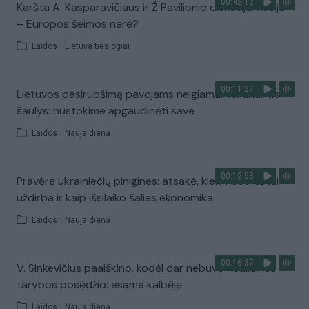
00:42:12
Karšta A. Kasparavičiaus ir Ž Pavilionio diskusija: Rusija
– Europos šeimos narė?
Laidos
|
Lietuva tiesiogiai
00:11:27
Lietuvos pasiruošimą pavojams neigiamai vertinantis
šaulys: nustokime apgaudinėti save
Laidos
|
Nauja diena
00:12:58
Pravėrė ukrainiečių pinigines: atsakė, kiek vidutiniškai
uždirba ir kaip išsilaiko šalies ekonomika
Laidos
|
Nauja diena
00:16:37
V. Sinkevičius paaiškino, kodėl dar nebuvo Koalicinės
tarybos posėdžio: esame kalbėję
Laidos
|
Nauja diena