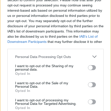
section to confirm your selection. Please note that after your
Žinios
|
Orai
opt-out request is processed you may continue seeing
interest-based ads based on personal information utilized by
us or personal information disclosed to third parties prior to
Visi įrašai
your opt-out. You may separately opt-out of the further
disclosure of your personal information by third parties on the
IAB’s list of downstream participants. This information may
also be disclosed by us to third parties on the
IAB’s List of
Žiūrimiausi įrašai
Downstream Participants
that may further disclose it to other
third parties.
Personal Data Processing Opt Outs
00:00:30
Vaizdai iš tragiškos avarijos Vilniaus r.: dviejų moterų ir
vaiko gyvybių išgelbėti nepavyko
I want to opt-out of the Sharing of my
personal data.
Žinios
|
Lietuvos diena
Opted In
I want to opt-out of the Sale of my
Personal Data.
00:00:57
Savaitės vidurys nusimato karštas: temperatūra kils iki
Opted In
32 laipsnių šilumos
I want to opt-out of processing my
Personal Data for Targeted Advertising.
Žinios
|
Orai
Opted In