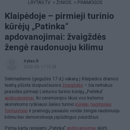
LRYTAS.TV
>
ŽINIOS
>
PRAMOGOS
Klaipėdoje – pirmieji turinio
kūrėjų „Patinka“
apdovanojimai: žvaigždės
žengė raudonuoju kilimu
lrytas.lt
2026-05-17 15:28
Sekmadienio (gegužės 17 d.) vakarą į Klaipėdos dramos
teatrą plūsta išsipusčiusios
žvaigždės
– čia netrukus
prasidės pirmieji Lietuvos turinio kūrėjų „Patinka“
apdovanojimai.
Iki ceremonijos likus vos kelioms
akimirkoms ryškiausi šalies turinio
kūrėjai,
nuomonės
formuotojai
ir pramogų pasaulio veidai žengia raudonuoju
kilimu bei demonstruoja įspūdingus įvaizdžius.
Pirmą kartą rengiami „Patinka“
apdovanojimai
skirti