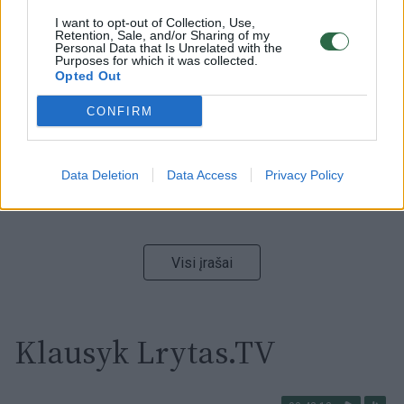
I want to opt-out of Collection, Use,
00:00:59
Retention, Sale, and/or Sharing of my
Nufilmavo, kaip patvino Vilniaus Vakarinis aplinkkelis:
Personal Data that Is Unrelated with the
vaizdas pribloškia
Purposes for which it was collected.
Opted Out
Žinios
|
Lietuvos diena
CONFIRM
00:00:55
Avarija Vilniuje: į stotelę įsirėžęs automobilis sužalojo
dvi moteris
Data Deletion
Data Access
Privacy Policy
Žinios
|
Lietuvos diena
Visi įrašai
Klausyk Lrytas.TV