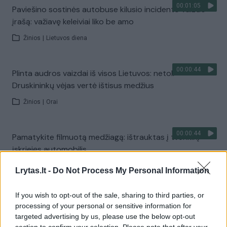
00:01:05
Paviešino sostinės autobuse kilusio incidento vaizdo
įrašą: važiavę keleiviai liko be amo
Žinios
|
Lietuvos diena
00:00:44
Plinta audros vaizdai iš visos Lietuvos: netoli
Druskininkų vėjas vertė ištisus medžius
Žinios
|
Orai
00:00:44
Pamatykite filmuotą medžiagą: ištrauktas į tvenkinį
įskriejęs automobilis
Žinios
|
Lietuvos diena
Lrytas.lt -
Do Not Process My Personal Information
If you wish to opt-out of the sale, sharing to third parties, or
00:00:57
Sinoptikai atsakė, kokiais orais užbaigsime darbo
processing of your personal or sensitive information for
savaitę: karščiai atsitrauks
targeted advertising by us, please use the below opt-out