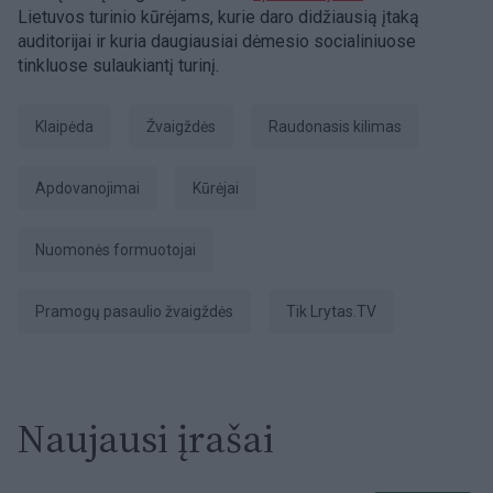
Lietuvos turinio kūrėjams, kurie daro didžiausią įtaką
auditorijai ir kuria daugiausiai dėmesio socialiniuose
tinkluose sulaukiantį turinį.
Klaipėda
žvaigždės
raudonasis kilimas
apdovanojimai
kūrėjai
Nuomonės formuotojai
pramogų pasaulio žvaigždės
tik Lrytas.TV
Naujausi įrašai