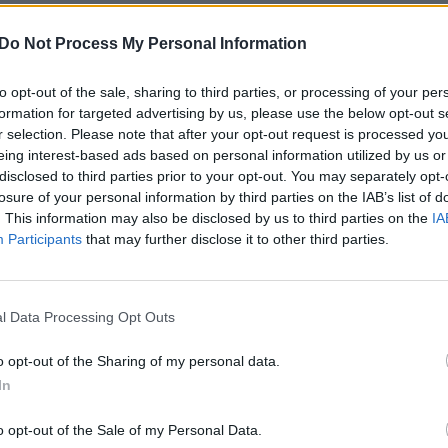
aut
 ruošėsi kone pusmetį – kruopščiai derino
Do Not Process My Personal Information
darbiavo su ryškiausiais dizaineriais, kurių kūrybą
limo. Tai ne tik šventė
muzikai,
bet ir scena madai –
to opt-out of the sale, sharing to third parties, or processing of your per
formation for targeted advertising by us, please use the below opt-out s
parodyti, kokie nauji stiliaus vėjai šiandien glosto
r selection. Please note that after your opt-out request is processed y
eing interest-based ads based on personal information utilized by us or
disclosed to third parties prior to your opt-out. You may separately opt-
losure of your personal information by third parties on the IAB’s list of
muzikos apdovanojimai
Stilius
. This information may also be disclosed by us to third parties on the
IA
Participants
that may further disclose it to other third parties.
l Data Processing Opt Outs
o opt-out of the Sharing of my personal data.
Visi įrašai
In
o opt-out of the Sale of my Personal Data.
0:57
00:42:12
aigsime
Karšta A. Kasparavičiaus ir Ž Pavilionio