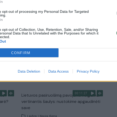
In
diskusija: Rusija – Europos šeimos narė?
to opt-out of processing my Personal Data for Targeted
Laidos
|
Lietuva tiesiogiai
ing.
In
o opt-out of Collection, Use, Retention, Sale, and/or Sharing
2:33
00:04:00
dens
Kuprines pasvėrę specialistai įspėja apie
ersonal Data that Is Unrelated with the Purposes for which it
lected.
e:
pavojingą įprotį: tą daro daugiau nei pusė
Out
pradinukų
Žinios
|
Lietuvos diena
CONFIRM
Data Deletion
Data Access
Privacy Policy
TV
Visi įrašai
00:11:27
nio
Lietuvos pasiruošimą pavojams neigiamai
narė?
vertinantis šaulys: nustokime apgaudinėti
save
Laidos
|
Nauja diena