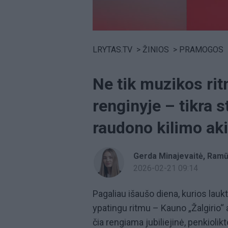
Volume
0%
LRYTAS.TV
>
ŽINIOS
>
PRAMOGOS
Ne tik muzikos ri
renginyje – tikra s
raudono kilimo ak
Gerda Minajevaitė
,
Ramūn
2026-02-21 09:14
Pagaliau išaušo diena, kurios lauk
ypatingu ritmu – Kauno „Žalgirio“ 
čia rengiama jubiliejinė, penkiol