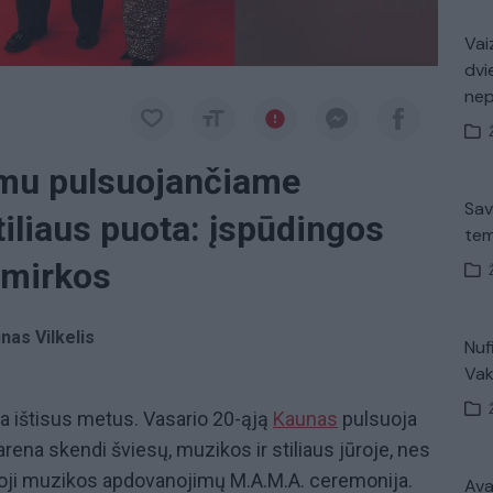
Vaiz
dvi
ne
tmu pulsuojančiame
Sav
tiliaus puota: įspūdingos
tem
imirkos
as Vilkelis
Nuf
Vak
ta ištisus metus. Vasario 20-ąją
Kaunas
pulsuoja
arena skendi šviesų, muzikos ir stiliaus jūroje, nes
iktoji muzikos apdovanojimų M.A.M.A. ceremonija.
Avar