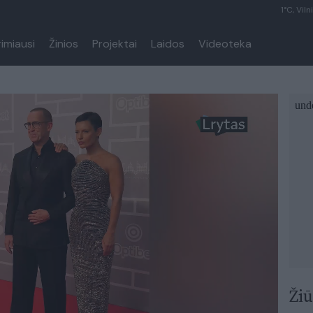
1°C, Viln
rimiausi
Žinios
Projektai
Laidos
Videoteka
Žiū