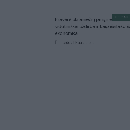
00:12:58
Pravėrė ukrainiečių pinigines: atsakė
vidutiniškai uždirba ir kaip išsilaiko š
ekonomika
Laidos
|
Nauja diena