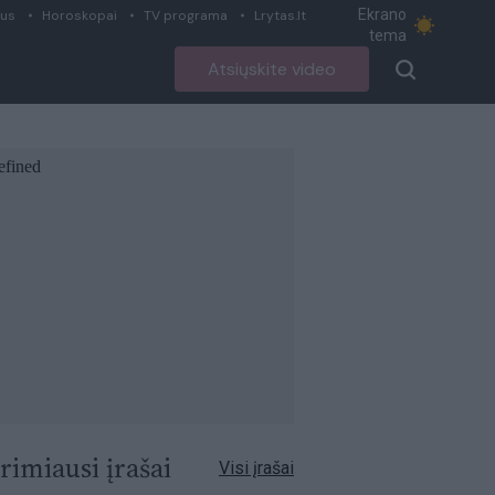
Ekrano
ius
Horoskopai
TV programa
Lrytas.lt
tema
Atsiųskite video
rimiausi įrašai
Visi įrašai