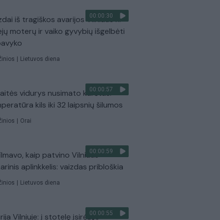
00:00:30
dai iš tragiškos avarijos Vilniaus r.:
ejų moterų ir vaiko gyvybių išgelbėti
pavyko
Žinios
|
Lietuvos diena
00:00:57
aitės vidurys nusimato karštas:
peratūra kils iki 32 laipsnių šilumos
Žinios
|
Orai
00:00:59
ilmavo, kaip patvino Vilniaus
arinis aplinkkelis: vaizdas pribloškia
Žinios
|
Lietuvos diena
00:00:55
ija Vilniuje: į stotelę įsirėžęs