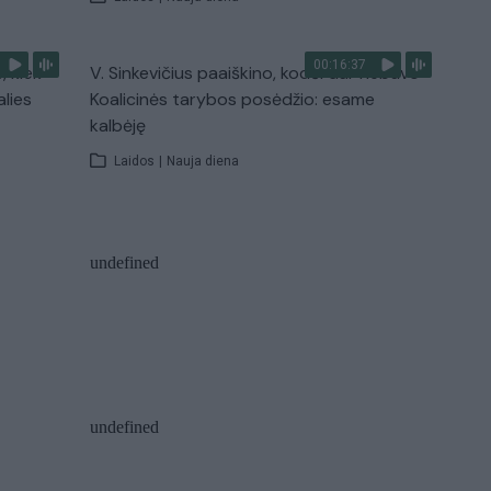
00:16:37
, kiek
V. Sinkevičius paaiškino, kodėl dar nebuvo
alies
Koalicinės tarybos posėdžio: esame
kalbėję
Laidos
|
Nauja diena