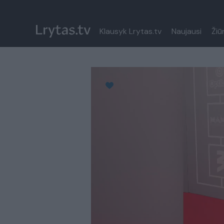
Klausyk Lrytas.tv
Naujausi
Žiū
Paremkite Ukrainą