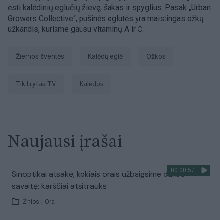
ėsti kalėdinių eglučių žievę, šakas ir spyglius. Pasak „Urban
Growers Collective“, pušinės eglutės yra maistingas ožkų
užkandis, kuriame gausu vitaminų A ir C.
žiemos šventės
Kalėdų eglė
ožkos
tik Lrytas.TV
Kalėdos
Naujausi įrašai
00:00:57
Sinoptikai atsakė, kokiais orais užbaigsime darbo
savaitę: karščiai atsitrauks
Žinios
|
Orai