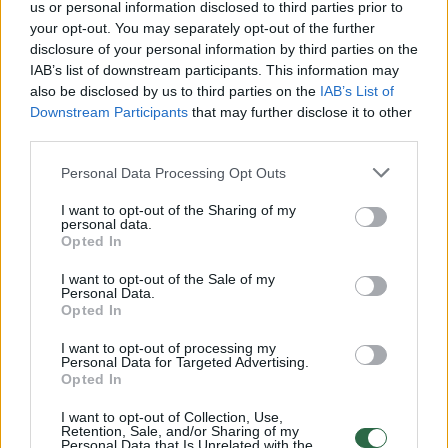
us or personal information disclosed to third parties prior to
your opt-out. You may separately opt-out of the further
Žiūrimiausi įrašai
disclosure of your personal information by third parties on the
IAB’s list of downstream participants. This information may
also be disclosed by us to third parties on the
IAB’s List of
Downstream Participants
that may further disclose it to other
00:00:30
Vaizdai iš tragiškos avarijos Vilniaus r.: dviejų moterų ir
third parties.
vaiko gyvybių išgelbėti nepavyko
Personal Data Processing Opt Outs
Žinios
|
Lietuvos diena
I want to opt-out of the Sharing of my
personal data.
Opted In
00:00:57
Savaitės vidurys nusimato karštas: temperatūra kils iki
32 laipsnių šilumos
I want to opt-out of the Sale of my
Personal Data.
Žinios
Opted In
|
Orai
I want to opt-out of processing my
Personal Data for Targeted Advertising.
00:00:59
Nufilmavo, kaip patvino Vilniaus Vakarinis aplinkkelis:
Opted In
vaizdas pribloškia
I want to opt-out of Collection, Use,
Retention, Sale, and/or Sharing of my
Žinios
|
Lietuvos diena
Personal Data that Is Unrelated with the