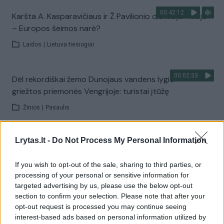
00:42:12
Karšta A. Kasparavičiaus ir Ž Pavilionio diskusija: Rusija
– Europos šeimos narė?
Laidos
|
Lietuva tiesiogiai
00:02:33
Dėl rekordiškai žemo Dunojaus vandens lygio –
griežtos priemonės Vengrijoje: turistai įtūžę
Žinios
|
Pasaulis
00:04:00
Lrytas.lt -
Do Not Process My Personal Information
Kuprines pasvėrę specialistai įspėja apie pavojingą
įprotį: tą daro daugiau nei pusė pradinukų
If you wish to opt-out of the sale, sharing to third parties, or
Žinios
|
Lietuvos diena
processing of your personal or sensitive information for
targeted advertising by us, please use the below opt-out
section to confirm your selection. Please note that after your
Visi įrašai
opt-out request is processed you may continue seeing
interest-based ads based on personal information utilized by