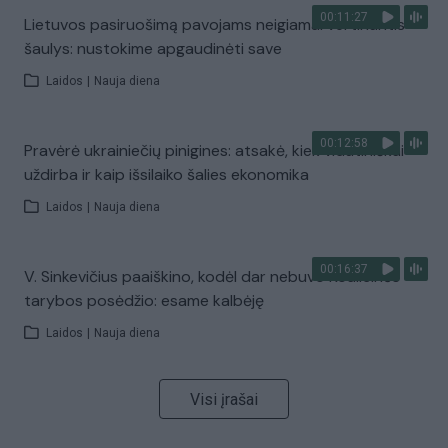
00:11:27
Lietuvos pasiruošimą pavojams neigiamai vertinantis
šaulys: nustokime apgaudinėti save
Laidos
|
Nauja diena
00:12:58
Pravėrė ukrainiečių pinigines: atsakė, kiek vidutiniškai
uždirba ir kaip išsilaiko šalies ekonomika
Laidos
|
Nauja diena
00:16:37
V. Sinkevičius paaiškino, kodėl dar nebuvo Koalicinės
tarybos posėdžio: esame kalbėję
Laidos
|
Nauja diena
Visi įrašai