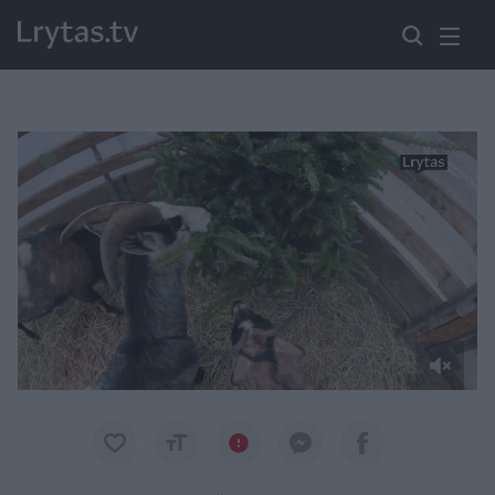
Paremkite Ukrainą