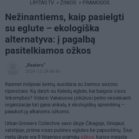
LRYTAS.TV
>
ŽINIOS
>
PRAMOGOS
Nežinantiems, kaip pasielgti
su eglute – ekologiška
alternatyva: į pagalbą
pasitelkiamos ožkos
„Reuters“
2024-12-28 08:46
Kasmet milijonai šeimų susiduria su žiemos sezono
rūpesčiais: Ką daryti su Kalėdų eglute, kai baigsis visos
linksmybės? Vidurio Vakaruose įsikūrusi pelno nesiekianti
organizacija turi gana unikalų ir ekologišką sprendimą –
paaukoti ją alkanoms ožkoms.
Urban Growers Collective savo ūkyje Čikagoje, Ilinojaus
valstijoje, priima visas pušines eglutes be papuošimų. Šiuo
metu ūkyje yra 9 Nigerijos pigmėjų
ožkos,
kurios mėgsta