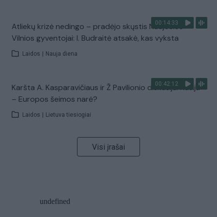
00:14:33
Atliekų krizė nedingo – pradėjo skųstis Naujosios
Vilnios gyventojai: I. Budraitė atsakė, kas vyksta
Laidos
|
Nauja diena
00:42:12
Karšta A. Kasparavičiaus ir Ž Pavilionio diskusija: Rusija
– Europos šeimos narė?
Laidos
|
Lietuva tiesiogiai
Visi įrašai