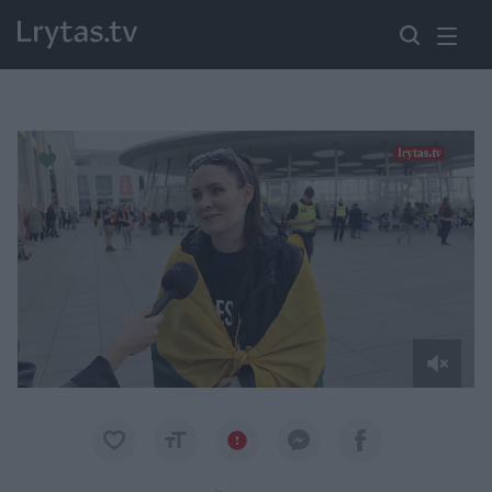
Paremkite Ukrainą