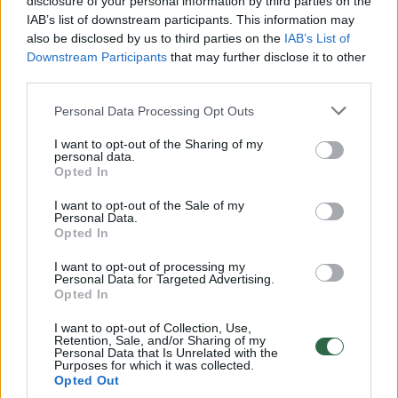
disclosure of your personal information by third parties on the
IAB’s list of downstream participants. This information may
00:00:30
Vaizdai iš tragiškos avarijos Vilniaus r.: dviejų moterų ir
also be disclosed by us to third parties on the
IAB’s List of
vaiko gyvybių išgelbėti nepavyko
Downstream Participants
that may further disclose it to other
third parties.
Žinios
|
Lietuvos diena
Personal Data Processing Opt Outs
00:00:57
Savaitės vidurys nusimato karštas: temperatūra kils iki
I want to opt-out of the Sharing of my
personal data.
32 laipsnių šilumos
Opted In
Žinios
|
Orai
I want to opt-out of the Sale of my
Personal Data.
Opted In
00:00:59
Nufilmavo, kaip patvino Vilniaus Vakarinis aplinkkelis:
I want to opt-out of processing my
vaizdas pribloškia
Personal Data for Targeted Advertising.
Opted In
Žinios
|
Lietuvos diena
I want to opt-out of Collection, Use,
Retention, Sale, and/or Sharing of my
Personal Data that Is Unrelated with the
00:15:54
V. Zalužno pasisakymą laiko bandymu įsitvirtinti
Purposes for which it was collected.
Opted Out
Ukrainos politikoje: jis yra neteisus