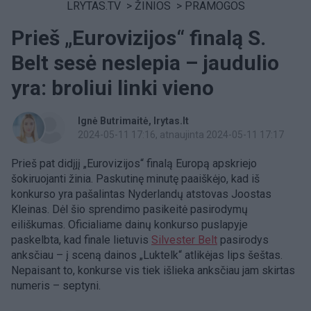
LRYTAS.TV
>
ŽINIOS
>
PRAMOGOS
Prieš „Eurovizijos“ finalą S.
Belt sesė neslepia – jaudulio
yra: broliui linki vieno
Ignė Butrimaitė
lrytas.lt
2024-05-11 17:16
, atnaujinta 2024-05-11 17:17
Prieš pat didįjį „Eurovizijos“ finalą Europą apskriejo
šokiruojanti žinia. Paskutinę minutę paaiškėjo, kad iš
konkurso yra pašalintas Nyderlandų atstovas Joostas
Kleinas. Dėl šio sprendimo pasikeitė pasirodymų
eiliškumas. Oficialiame dainų konkurso puslapyje
paskelbta, kad finale lietuvis
Silvester Belt
pasirodys
anksčiau – į sceną dainos „Luktelk“ atlikėjas lips šeštas.
Nepaisant to, konkurse vis tiek išlieka anksčiau jam skirtas
numeris – septyni.