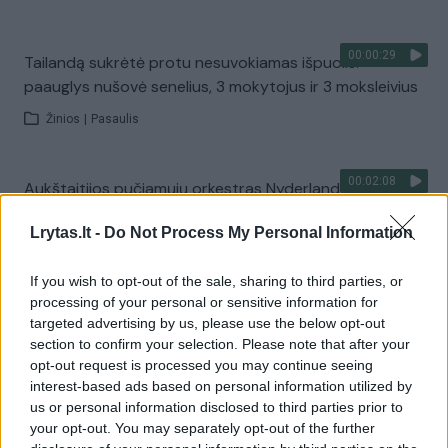
00:00:29
Tailandą sukrėtė protu nesuvokiamas išpuolis:
paauglys nušovė senelius, 3 mokytojus ir 3 moksleivius
Žinios
|
Pasaulis
00:02:08
Aukštaitijos pučiamųjų orkestras Nyderlanduose
apgynė čempionų vardą
Lrytas.lt -
Do Not Process My Personal Information
Žinios
|
Lietuvos diena
If you wish to opt-out of the sale, sharing to third parties, or
processing of your personal or sensitive information for
Visi įrašai
targeted advertising by us, please use the below opt-out
section to confirm your selection. Please note that after your
opt-out request is processed you may continue seeing
interest-based ads based on personal information utilized by
Žiūrimiausi įrašai
us or personal information disclosed to third parties prior to
your opt-out. You may separately opt-out of the further