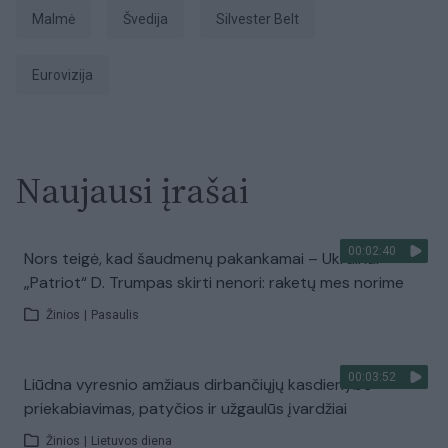
Malmė
Švedija
Silvester Belt
Eurovizija
Naujausi įrašai
00:02:40
Nors teigė, kad šaudmenų pakankamai – Ukrainai
„Patriot“ D. Trumpas skirti nenori: raketų mes norime
Žinios
|
Pasaulis
00:03:52
Liūdna vyresnio amžiaus dirbančiųjų kasdienybė –
priekabiavimas, patyčios ir užgaulūs įvardžiai
Žinios
|
Lietuvos diena