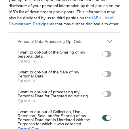
Žiūrimiausi įrašai
disclosure of your personal information by third parties on the
IAB’s list of downstream participants. This information may
also be disclosed by us to third parties on the
IAB’s List of
00:00:30
Vaizdai iš tragiškos avarijos Vilniaus r.: dviejų moterų ir
Downstream Participants
that may further disclose it to other
vaiko gyvybių išgelbėti nepavyko
third parties.
Žinios
|
Lietuvos diena
Personal Data Processing Opt Outs
I want to opt-out of the Sharing of my
00:00:57
Savaitės vidurys nusimato karštas: temperatūra kils iki
personal data.
Opted In
32 laipsnių šilumos
I want to opt-out of the Sale of my
Žinios
|
Orai
Personal Data.
Opted In
00:15:54
V. Zalužno pasisakymą laiko bandymu įsitvirtinti
I want to opt-out of processing my
Personal Data for Targeted Advertising.
Ukrainos politikoje: jis yra neteisus
Opted In
Laidos
|
Nauja diena
I want to opt-out of Collection, Use,
Retention, Sale, and/or Sharing of my
Personal Data that Is Unrelated with the
Purposes for which it was collected.
00:00:57
Sinoptikai atsakė, kokiais orais užbaigsime darbo
Opted Out