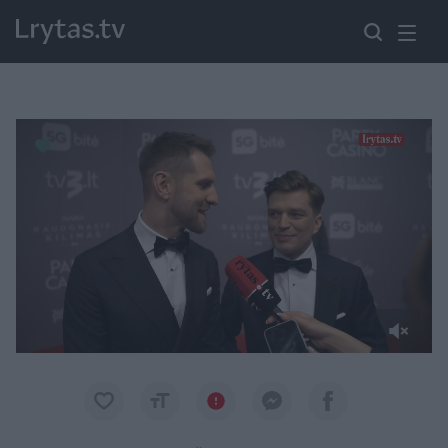
Paremkite Ukrainą