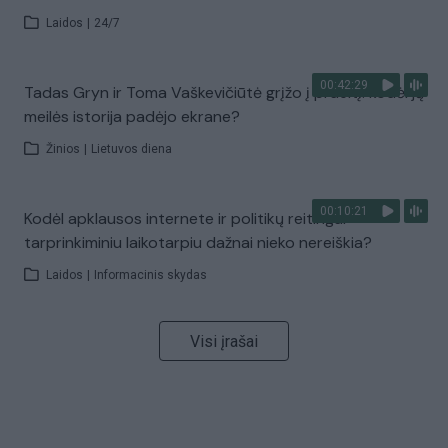
Laidos
|
24/7
00:42:29
Tadas Gryn ir Toma Vaškevičiūtė grįžo į praeitį: kodėl jų
meilės istorija padėjo ekrane?
Žinios
|
Lietuvos diena
00:10:21
Kodėl apklausos internete ir politikų reitingai
tarprinkiminiu laikotarpiu dažnai nieko nereiškia?
Laidos
|
Informacinis skydas
Visi įrašai