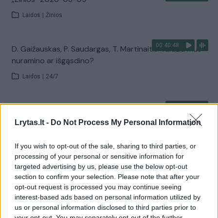
Laidos
|
Žinios
00:40:48
D. Gaižauskas, P. Saudargas, T. Martinaitis: valdžia mus
nuramino ar išgąsdino?
Laidos
|
24/7
00:00:52
Savaitės pradžia su lietumi ir perkūnija: temperatūra
dar sieks 30 laipsnių
Lrytas.lt -
Do Not Process My Personal Information
Žinios
|
Orai
If you wish to opt-out of the sale, sharing to third parties, or
processing of your personal or sensitive information for
targeted advertising by us, please use the below opt-out
Visi įrašai
section to confirm your selection. Please note that after your
opt-out request is processed you may continue seeing
interest-based ads based on personal information utilized by
us or personal information disclosed to third parties prior to
your opt-out. You may separately opt-out of the further