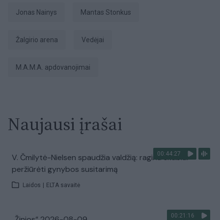
Jonas Nainys
Mantas Stonkus
Žalgirio arena
vedėjai
M.A.M.A. apdovanojimai
Naujausi įrašai
00:44:27
V. Čmilytė-Nielsen spaudžia valdžią: ragina skubiai
peržiūrėti gynybos susitarimą
Laidos
|
ELTA savaitė
00:21:16
„Žinios“ 2026-08-09