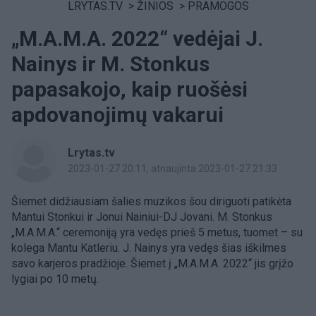
LRYTAS.TV
>
ŽINIOS
>
PRAMOGOS
„M.A.M.A. 2022“ vedėjai J.
Nainys ir M. Stonkus
papasakojo, kaip ruošėsi
apdovanojimų vakarui
Lrytas.tv
2023-01-27 20:11
, atnaujinta 2023-01-27 21:33
Šiemet didžiausiam šalies muzikos šou diriguoti patikėta
Mantui Stonkui ir Jonui Nainiui-DJ Jovani. M. Stonkus
„M.A.M.A.“ ceremoniją yra vedęs prieš 5 metus, tuomet – su
kolega Mantu Katleriu. J. Nainys yra vedęs šias iškilmes
savo karjeros pradžioje. Šiemet į „M.A.M.A. 2022“ jis grįžo
lygiai po 10 metų.