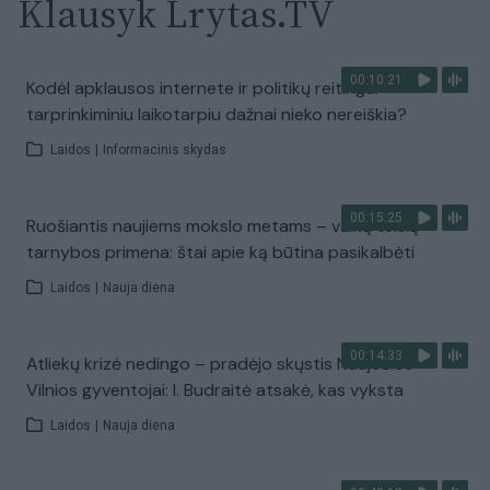
Klausyk Lrytas.TV
00:10:21
Kodėl apklausos internete ir politikų reitingai
tarprinkiminiu laikotarpiu dažnai nieko nereiškia?
Laidos
|
Informacinis skydas
00:15:25
Ruošiantis naujiems mokslo metams – vaikų teisių
tarnybos primena: štai apie ką būtina pasikalbėti
Laidos
|
Nauja diena
00:14:33
Atliekų krizė nedingo – pradėjo skųstis Naujosios
Vilnios gyventojai: I. Budraitė atsakė, kas vyksta
Laidos
|
Nauja diena