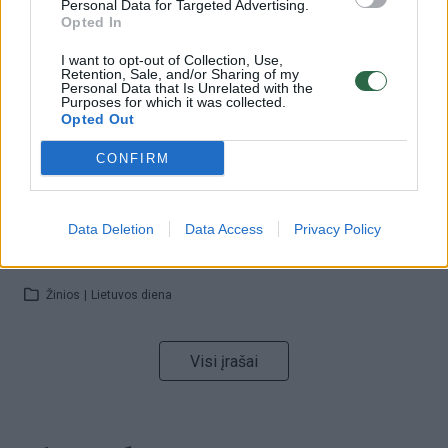
Personal Data for Targeted Advertising.
Žinios
|
Orai
Opted In
I want to opt-out of Collection, Use,
Retention, Sale, and/or Sharing of my
00:00:59
Nufilmavo, kaip patvino Vilniaus Vakarinis aplinkkelis:
Personal Data that Is Unrelated with the
Purposes for which it was collected.
vaizdas pribloškia
Opted Out
Žinios
|
Lietuvos diena
CONFIRM
00:05:25
K. Prunskienės brolis prisiminė jaudinančią akimirką
Data Deletion
Data Access
Privacy Policy
prieš mirtį: „Tai buvo simbolinis mūsų pagerbimo
ženklas“
Žinios
|
Lietuvos diena
Visi įrašai