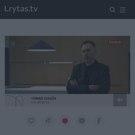
Paremkite Ukrainą