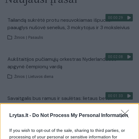
00:00:29
Tailandą sukrėtė protu nesuvokiamas išpuolis:
paauglys nušovė senelius, 3 mokytojus ir 3 moksleivius
Žinios
|
Pasaulis
00:02:08
Aukštaitijos pučiamųjų orkestras Nyderlanduose
apgynė čempionų vardą
Žinios
|
Lietuvos diena
00:01:33
Savaitgalis bus ramus ir saulėtas: lietaus beveik
nenumatoma
Lrytas.lt -
Do Not Process My Personal Information
Žinios
|
Orai
If you wish to opt-out of the sale, sharing to third parties, or
00:10:21
Kodėl apklausos internete ir politikų reitingai
processing of your personal or sensitive information for