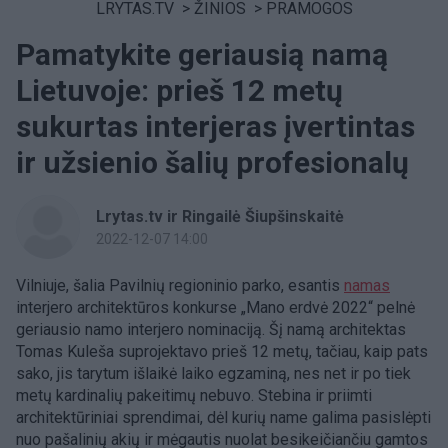
LRYTAS.TV
>
ŽINIOS
>
PRAMOGOS
Pamatykite geriausią namą
Lietuvoje: prieš 12 metų
sukurtas interjeras įvertintas
ir užsienio šalių profesionalų
Lrytas.tv ir Ringailė Šiupšinskaitė
2022-12-07 14:00
Vilniuje, šalia Pavilnių regioninio parko, esantis
namas
interjero architektūros konkurse „Mano erdvė 2022“ pelnė
geriausio namo interjero nominaciją. Šį namą architektas
Tomas Kuleša suprojektavo prieš 12 metų, tačiau, kaip pats
sako, jis tarytum išlaikė laiko egzaminą, nes net ir po tiek
metų kardinalių pakeitimų nebuvo. Stebina ir priimti
architektūriniai sprendimai, dėl kurių name galima pasislėpti
nuo pašalinių akių ir mėgautis nuolat besikeičiančiu gamtos