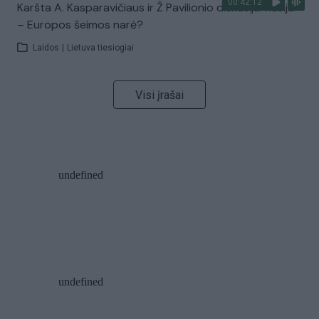
00:42:12
Karšta A. Kasparavičiaus ir Ž Pavilionio diskusija: Rusija
– Europos šeimos narė?
Laidos
|
Lietuva tiesiogiai
Visi įrašai