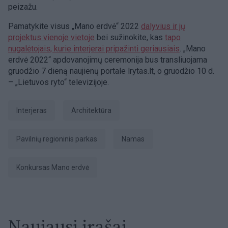
peizažu.
Pamatykite visus „Mano erdvė“ 2022
dalyvius ir jų
projektus vienoje vietoje
bei sužinokite, kas
tapo
nugalėtojais, kurie interjerai pripažinti geriausiais
. „Mano
erdvė 2022“ apdovanojimų ceremonija bus transliuojama
gruodžio 7 dieną naujienų portale lrytas.lt, o gruodžio 10 d.
– „Lietuvos ryto“ televizijoje.
Interjeras
architektūra
Pavilnių regioninis parkas
Namas
konkursas Mano erdvė
Naujausi įrašai