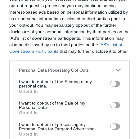
opt-out request is processed you may continue seeing
interest-based ads based on personal information utilized by
us or personal information disclosed to third parties prior to
Visi įrašai
your opt-out. You may separately opt-out of the further
disclosure of your personal information by third parties on the
IAB’s list of downstream participants. This information may
also be disclosed by us to third parties on the
IAB’s List of
Žiūrimiausi įrašai
Downstream Participants
that may further disclose it to other
third parties.
Personal Data Processing Opt Outs
00:00:30
Vaizdai iš tragiškos avarijos Vilniaus r.: dviejų moterų ir
vaiko gyvybių išgelbėti nepavyko
I want to opt-out of the Sharing of my
personal data.
Žinios
|
Lietuvos diena
Opted In
I want to opt-out of the Sale of my
Personal Data.
00:00:57
Savaitės vidurys nusimato karštas: temperatūra kils iki
Opted In
32 laipsnių šilumos
I want to opt-out of processing my
Personal Data for Targeted Advertising.
Žinios
|
Orai
Opted In