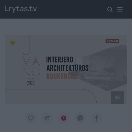
Paremkite Ukrainą