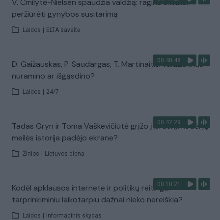
V. Čmilytė-Nielsen spaudžia valdžią: ragina skubiai
peržiūrėti gynybos susitarimą
Laidos
|
ELTA savaitė
00:40:48
D. Gaižauskas, P. Saudargas, T. Martinaitis: valdžia mus
nuramino ar išgąsdino?
Laidos
|
24/7
00:42:29
Tadas Gryn ir Toma Vaškevičiūtė grįžo į praeitį: kodėl jų
meilės istorija padėjo ekrane?
Žinios
|
Lietuvos diena
00:10:21
Kodėl apklausos internete ir politikų reitingai
tarprinkiminiu laikotarpiu dažnai nieko nereiškia?
Laidos
|
Informacinis skydas