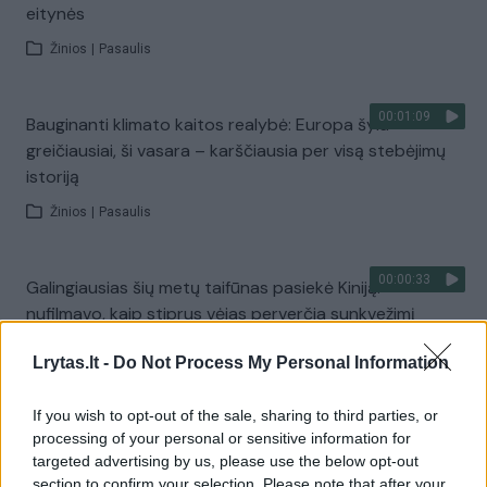
eitynės
Žinios
|
Pasaulis
00:01:09
Bauginanti klimato kaitos realybė: Europa šyla
greičiausiai, ši vasara – karščiausia per visą stebėjimų
istoriją
Žinios
|
Pasaulis
00:00:33
Galingiausias šių metų taifūnas pasiekė Kiniją:
nufilmavo, kaip stiprus vėjas perverčia sunkvežimį
Žinios
|
Pasaulis
Lrytas.lt -
Do Not Process My Personal Information
If you wish to opt-out of the sale, sharing to third parties, or
00:44:27
V. Čmilytė-Nielsen spaudžia valdžią: ragina skubiai
processing of your personal or sensitive information for
peržiūrėti gynybos susitarimą
targeted advertising by us, please use the below opt-out
section to confirm your selection. Please note that after your
Laidos
|
ELTA savaitė