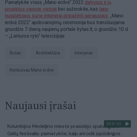
Pamatykite visus „Mano erdvė“ 2022
dalyvius ir jų
projektus vienoje vietoje
bei sužinokite, kas
tapo
nugalėtojais, kurie interjerai pripažinti geriausiais
. „Mano
erdvė 2022“ apdovanojimų ceremonija bus transliuojama
gruodžio 7 dieną naujienų portale lrytas.lt, o gruodžio 10 d.
– „Lietuvos ryto“ televizijoje.
Butas
architektūra
Interjeras
konkursas Mano erdvė
Naujausi įrašai
00:01:02
Kolumbijos Medeljino mieste prasidėjo spalvingasis
Gėlių festivalis: pamatykite, kaip atrodė įspūdingos