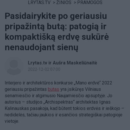
LRYTAS.TV
>
ŽINIOS
>
PRAMOGOS
Pasidairykite po geriausiu
pripažintą butą: patogią ir
kompaktišką erdvę sukūrė
nenaudojant sienų
Lrytas.tv ir Aušra Maskeliūnaitė
2022-12-02 07:00
Interjero ir architektūros konkurse „Mano erdvė“ 2022
geriausiu pripažintas
butas
yra įsikūręs Vilniaus
senamiesčio ir atgimusio Naujamiesčio apsuptyje. Jo
autorius – studijos „Archispektras“ architektas Ignas
Kalinauskas pasakoja, kad būtent tokios erdvės ir ieškojo –
nedidelės, tačiau jaukios ir esančios strategiškai patogioje
vietoje.