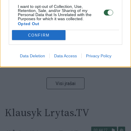
I want to opt-out of Collection, Use,
00:15:54
V. Zalužno pasisakymą laiko bandymu įsitvirtinti
Retention, Sale, and/or Sharing of my
Personal Data that Is Unrelated with the
Ukrainos politikoje: jis yra neteisus
Purposes for which it was collected.
Opted Out
Laidos
|
Nauja diena
CONFIRM
00:00:57
Sinoptikai atsakė, kokiais orais užbaigsime darbo
savaitę: karščiai atsitrauks
Data Deletion
Data Access
Privacy Policy
Žinios
|
Orai
Visi įrašai
Klausyk Lrytas.TV
00:44:27